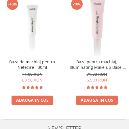
-10%
-10%
Baza de machiaj pentru
Baza pentru machiaj,
Netezire - 30ml
Illuminating Make-up Base -
30ml
71,00 RON
71,00 RON
63,90 RON
63,90 RON
ADAUGA IN COS
ADAUGA IN COS
NEWSLETTER