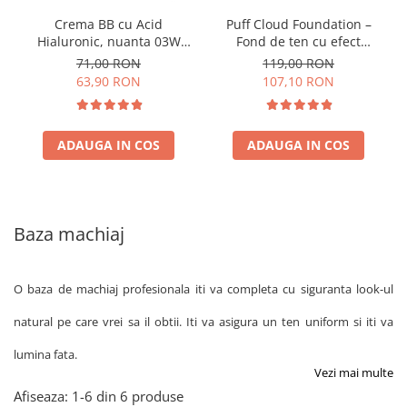
Crema BB cu Acid
Puff Cloud Foundation –
Hialuronic, nuanta 03W
Fond de ten cu efect
NATURAL 30ml
natural
71,00 RON
119,00 RON
63,90 RON
107,10 RON
ADAUGA IN COS
ADAUGA IN COS
Baza machiaj
O baza de machiaj profesionala iti va completa cu siguranta look-ul
natural pe care vrei sa il obtii. Iti va asigura un ten uniform si iti va
lumina fata.
Vezi mai multe
Afiseaza:
1-
6
din
6
produse