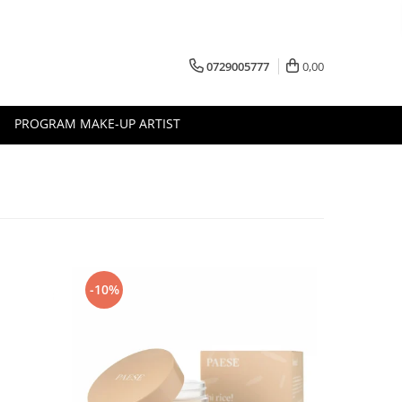
0729005777
0,00
PROGRAM MAKE-UP ARTIST
-10%
-10%