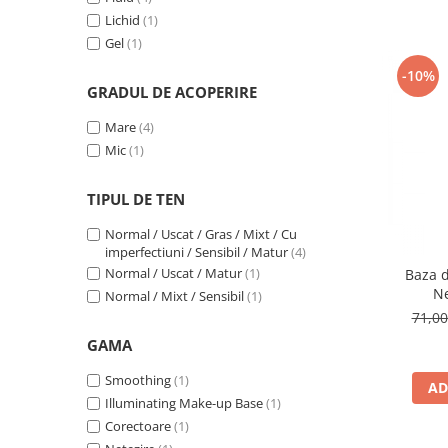
Lichid
(1)
Gel
(1)
-10%
GRADUL DE ACOPERIRE
Mare
(4)
Mic
(1)
TIPUL DE TEN
Normal / Uscat / Gras / Mixt / Cu
imperfectiuni / Sensibil / Matur
(4)
Normal / Uscat / Matur
(1)
Baza 
Ne
Normal / Mixt / Sensibil
(1)
71,0
GAMA
Smoothing
(1)
AD
Illuminating Make-up Base
(1)
Corectoare
(1)