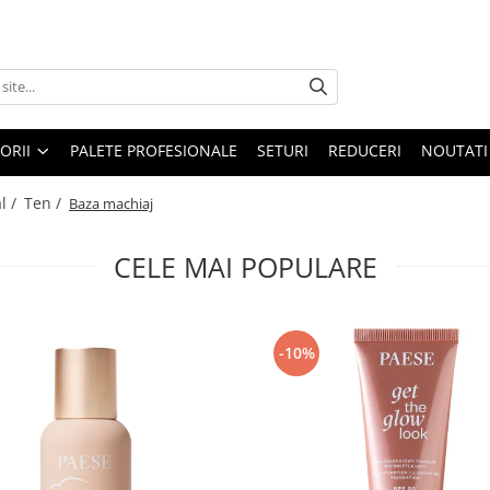
ORII
PALETE PROFESIONALE
SETURI
REDUCERI
NOUTATI
l /
Ten /
Baza machiaj
CELE MAI POPULARE
-10%