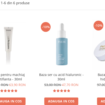
1-
6
din
6
produse
-10%
-10%
 pentru machiaj
Baza ser cu acid hialuronic -
Baza
ifianta - 30ml
30ml
hi
0 RON
63,90 RON
53,00 RON
47,70 RON
97,0
AUGA IN COS
ADAUGA IN COS
AD