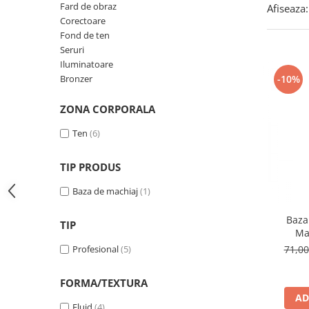
Fard de obraz
Afiseaza:
Corectoare
Fond de ten
Seruri
Iluminatoare
-10%
Bronzer
ZONA CORPORALA
Ten
(6)
TIP PRODUS
Baza de machiaj
(1)
Baza
TIP
Mat
Profesional
(5)
71,0
FORMA/TEXTURA
AD
Fluid
(4)