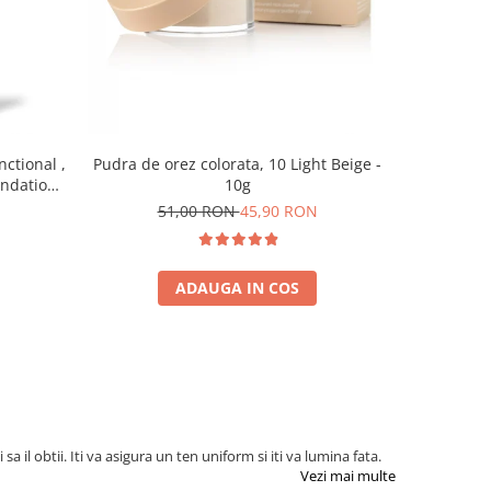
nctional ,
Pudra de orez colorata, 10 Light Beige -
Baza pent
undation,
10g
7
0 ml
51,00 RON
45,90 RON
ADAUGA IN COS
 il obtii. Iti va asigura un ten uniform si iti va lumina fata.
Vezi mai multe