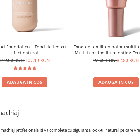
oud Foundation – Fond de ten cu
Fond de ten illuminator multifu
efect natural
Multi-function Illuminating Fo
nuanta 1N LIGHT BEIGE– 3
119,00 RON
107,10 RON
92,00 RON
82,80 RON
ADAUGA IN COS
ADAUGA IN COS
achiaj
machiaj profesionala iti va completa cu siguranta look-ul natural pe care vrei sa