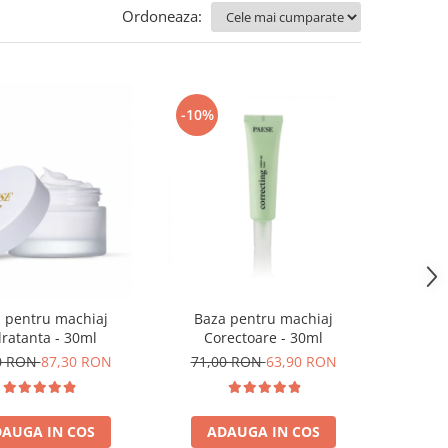
Ordoneaza:
-10%
Baza pentru machiaj
 pentru machiaj
Corectoare - 30ml
dratanta - 30ml
71,00 RON
63,90 RON
0 RON
87,30 RON
ADAUGA IN COS
AUGA IN COS