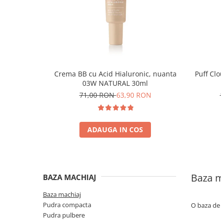
Crema BB cu Acid Hialuronic, nuanta
Puff Cl
03W NATURAL 30ml
71,00 RON
63,90 RON
ADAUGA IN COS
Baza m
BAZA MACHIAJ
Baza machiaj
Pudra compacta
O baza de 
Pudra pulbere