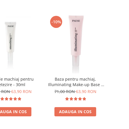
-10%
de machiaj pentru
Baza pentru machiaj,
tezire - 30ml
Illuminating Make-up Base -
30ml
0 RON
63,90 RON
71,00 RON
63,90 RON
AUGA IN COS
ADAUGA IN COS