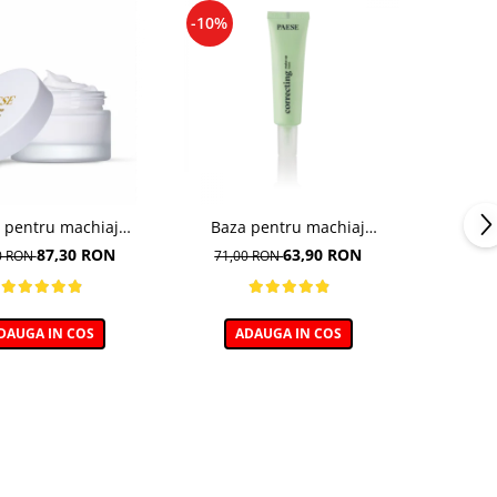
-10%
 pentru machiaj
Baza pentru machiaj
ratanta - 30ml
Corectoare - 30ml
87,30 RON
63,90 RON
0 RON
71,00 RON
DAUGA IN COS
ADAUGA IN COS