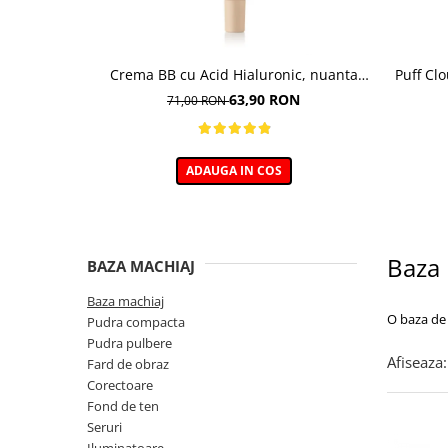
Crema BB cu Acid Hialuronic, nuanta
Puff Cl
03W NATURAL 30ml
63,90 RON
71,00 RON
ADAUGA IN COS
Baza 
BAZA MACHIAJ
Baza machiaj
O baza de 
Pudra compacta
Pudra pulbere
Afiseaza:
Fard de obraz
Corectoare
Fond de ten
Seruri