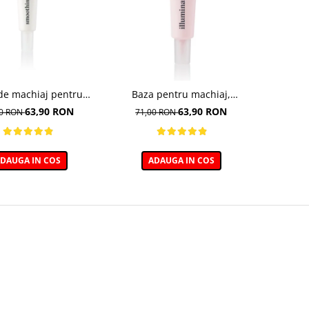
de machiaj pentru
Baza pentru machiaj,
etezire - 30ml
Illuminating Make-up Base -
63,90 RON
63,90 RON
00 RON
71,00 RON
30ml
DAUGA IN COS
ADAUGA IN COS