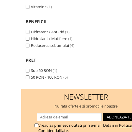
Vitamine
(1)
BENEFICII
Hidratant / Anti-rid
(1)
Hidratant / Matifiere
(1)
Reducerea sebumului
(4)
PRET
Sub 50 RON
(1)
50 RON - 100 RON
(5)
NEWSLETTER
Nu rata ofertele si promotiile noastre
Vreau să primesc noutati prin e-mail. Detalii în
Politic
Confidențialitate
.