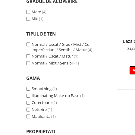
GRADUL DE ACOPERIRE
Mare
(4)
Mic
(1)
TIPUL DE TEN
Baza 
Normal / Uscat / Gras / Mixt / Cu
N
71,
imperfectiuni / Sensibil / Matur
(4)
Normal / Uscat / Matur
(1)
Normal / Mixt / Sensibil
(1)
A
GAMA
Smoothing
(1)
Illuminating Make-up Base
(1)
Corectoare
(1)
Netezire
(1)
Matifianta
(1)
PROPRIETATI