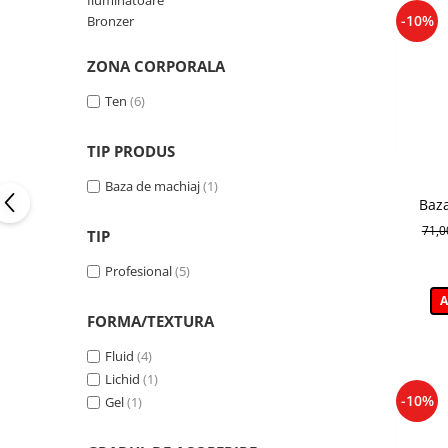
Iluminatoare
-10%
Bronzer
ZONA CORPORALA
Ten
(6)
TIP PRODUS
Baza de machiaj
(1)
Baz
Ma
71,
TIP
Profesional
(5)
A
FORMA/TEXTURA
Fluid
(4)
Lichid
(1)
-10%
Gel
(1)