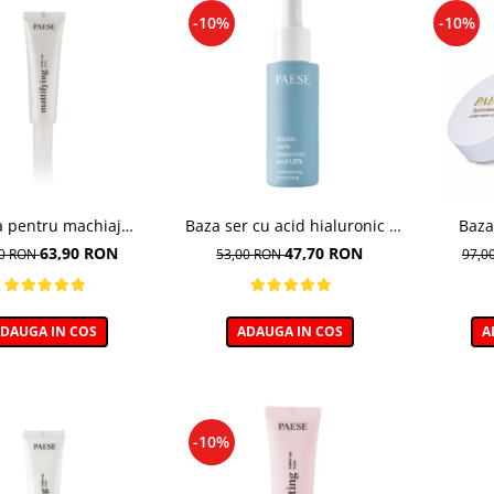
-10%
-10%
a pentru machiaj
Baza ser cu acid hialuronic -
Baza
tifianta - 30ml
30ml
hid
63,90 RON
47,70 RON
00 RON
53,00 RON
97,0
DAUGA IN COS
ADAUGA IN COS
A
-10%