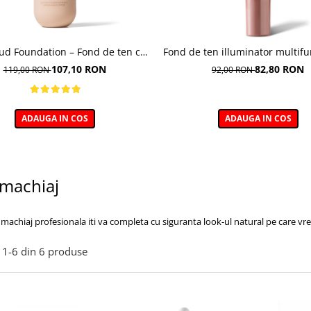
oud Foundation – Fond de ten cu
Fond de ten illuminator multifu
efect natural
Multi-function Illuminating Fo
107,10 RON
82,80 RON
119,00 RON
92,00 RON
nuanta 1N LIGHT BEIGE– 3
ADAUGA IN COS
ADAUGA IN COS
machiaj
machiaj profesionala iti va completa cu siguranta look-ul natural pe care vrei sa
1-
6
din
6
produse