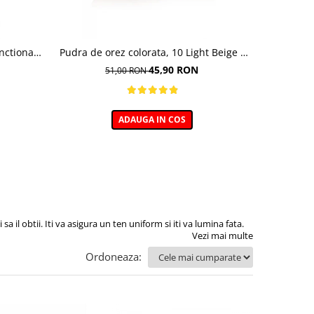
nctional ,
Pudra de orez colorata, 10 Light Beige -
Baza pent
undation,
10g
45,90 RON
51,00 RON
0 ml
ADAUGA IN COS
 il obtii. Iti va asigura un ten uniform si iti va lumina fata.
Vezi mai multe
Ordoneaza: