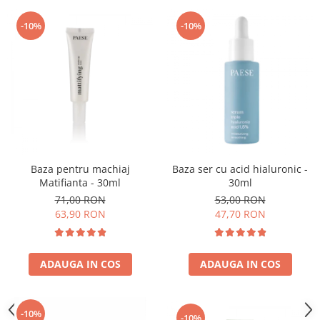
-10%
-10%
Baza pentru machiaj
Baza ser cu acid hialuronic -
Matifianta - 30ml
30ml
71,00 RON
53,00 RON
63,90 RON
47,70 RON
ADAUGA IN COS
ADAUGA IN COS
-10%
-10%