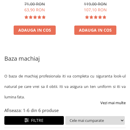
NATURAL 30ml
natural
71,00 RON
119,00 RON
63,90 RON
107,10 RON
ADAUGA IN COS
ADAUGA IN COS
Baza machiaj
O baza de machiaj profesionala iti va completa cu siguranta look-ul
natural pe care vrei sa il obtii. Iti va asigura un ten uniform si iti va
lumina fata.
Vezi mai multe
Afiseaza:
1-
6
din
6
produse
FILTRE