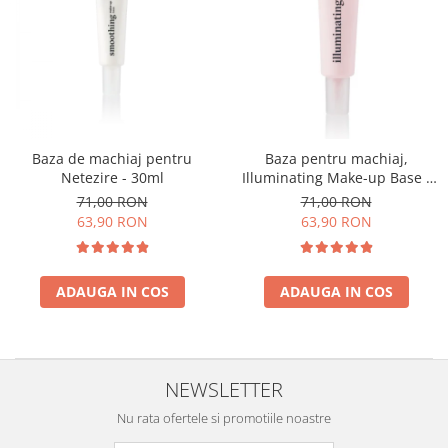
Baza de machiaj pentru
Baza pentru machiaj,
Netezire - 30ml
Illuminating Make-up Base -
30ml
71,00 RON
71,00 RON
63,90 RON
63,90 RON
ADAUGA IN COS
ADAUGA IN COS
NEWSLETTER
Nu rata ofertele si promotiile noastre