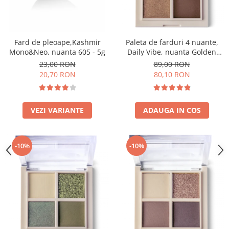
Paleta de farduri 4 nuante,
Fard de pleoape,Kashmir
Daily Vibe, nuanta Golden
Mono&Neo, nuanta 605 - 5g
Hour 01 - 5,5g
89,00 RON
23,00 RON
80,10 RON
20,70 RON
ADAUGA IN COS
VEZI VARIANTE
-10%
-10%