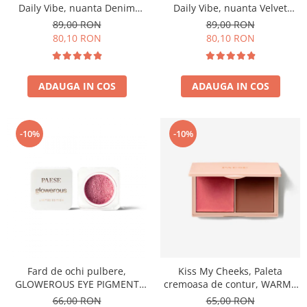
Daily Vibe, nuanta Denim
Daily Vibe, nuanta Velvet
Mood 05 - 5,5g
Smokey 06 - 5,5g
89,00 RON
89,00 RON
80,10 RON
80,10 RON
ADAUGA IN COS
ADAUGA IN COS
-10%
-10%
Fard de ochi pulbere,
Kiss My Cheeks, Paleta
GLOWEROUS EYE PIGMENT
cremoasa de contur, WARM -
GOLD ROSE 12m
15 g
66,00 RON
65,00 RON