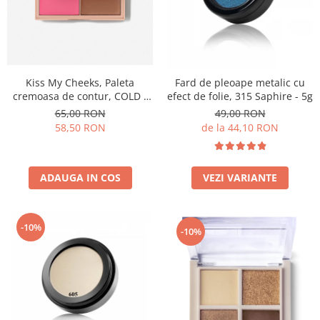
Kiss My Cheeks, Paleta
Fard de pleoape metalic cu
cremoasa de contur, COLD -
efect de folie, 315 Saphire - 5g
15 g
65,00 RON
49,00 RON
58,50 RON
de la 44,10 RON
ADAUGA IN COS
VEZI VARIANTE
-10%
-10%