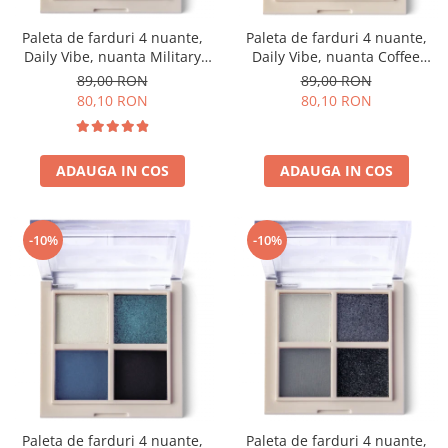
Paleta de farduri 4 nuante,
Paleta de farduri 4 nuante,
Daily Vibe, nuanta Military
Daily Vibe, nuanta Coffee
Vibe 02 - 5,5g
Break 03 - 5,5g
89,00 RON
89,00 RON
80,10 RON
80,10 RON
ADAUGA IN COS
ADAUGA IN COS
-10%
-10%
Paleta de farduri 4 nuante,
Paleta de farduri 4 nuante,