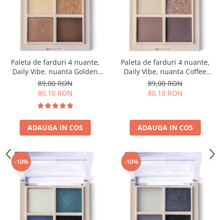
Paleta de farduri 4 nuante,
Paleta de farduri 4 nuante,
Daily Vibe, nuanta Golden
Daily Vibe, nuanta Coffee
Hour 01 - 5,5g
Break 03 - 5,5g
89,00 RON
89,00 RON
80,10 RON
80,10 RON
ADAUGA IN COS
ADAUGA IN COS
-10%
-10%