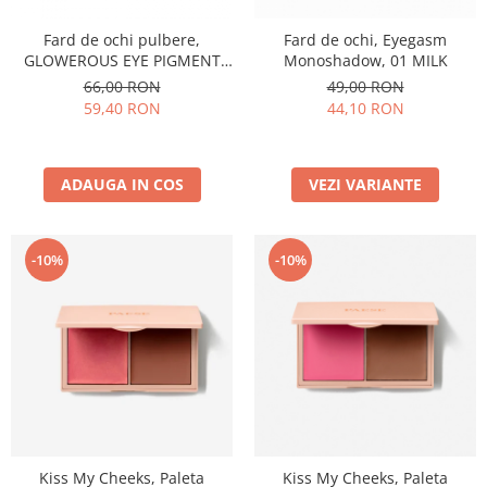
Fard de ochi pulbere,
Fard de ochi, Eyegasm
GLOWEROUS EYE PIGMENT
Monoshadow, 01 MILK
GOLD ROSE 12m
66,00 RON
49,00 RON
59,40 RON
44,10 RON
ADAUGA IN COS
VEZI VARIANTE
-10%
-10%
Kiss My Cheeks, Paleta
Kiss My Cheeks, Paleta