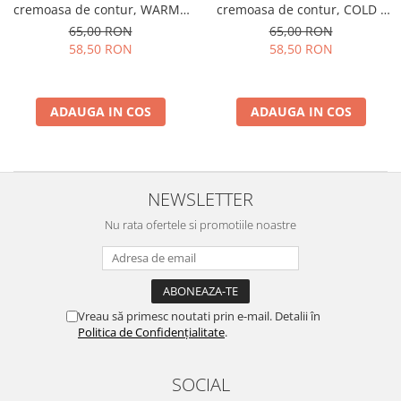
cremoasa de contur, WARM -
cremoasa de contur, COLD -
15 g
15 g
65,00 RON
65,00 RON
58,50 RON
58,50 RON
ADAUGA IN COS
ADAUGA IN COS
NEWSLETTER
Nu rata ofertele si promotiile noastre
Vreau să primesc noutati prin e-mail. Detalii în
Politica de Confidențialitate
.
SOCIAL