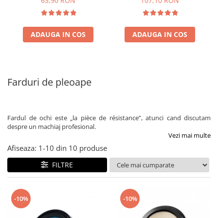
63,90 RON
107,10 RON
ADAUGA IN COS
ADAUGA IN COS
Farduri de pleoape
Fardul de ochi este „la pièce de résistance”, atunci cand discutam
despre un machiaj profesional.
Vezi mai multe
Afiseaza:
1-
10
din
10
produse
FILTRE
-10%
-10%