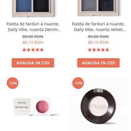
Paleta de farduri 4 nuante,
Paleta de farduri 4 nuante,
Daily Vibe, nuanta Denim
Daily Vibe, nuanta Velvet
Mood 05 - 5,5g
Smokey 06 - 5,5g
89,00 RON
89,00 RON
80,10 RON
80,10 RON
ADAUGA IN COS
ADAUGA IN COS
-10%
-10%