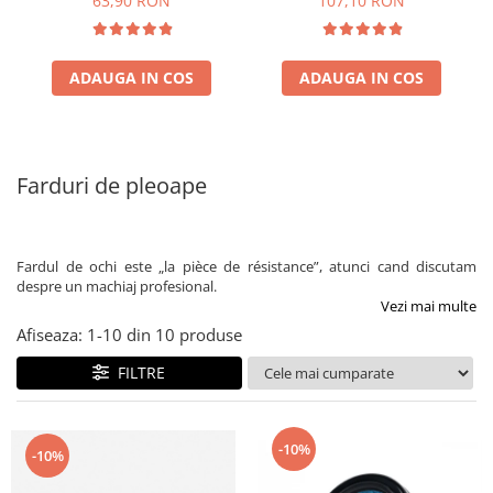
63,90 RON
107,10 RON
ADAUGA IN COS
ADAUGA IN COS
Farduri de pleoape
Fardul de ochi este „la pièce de résistance”, atunci cand discutam
despre un machiaj profesional.
Vezi mai multe
Afiseaza:
1-
10
din
10
produse
FILTRE
-10%
-10%