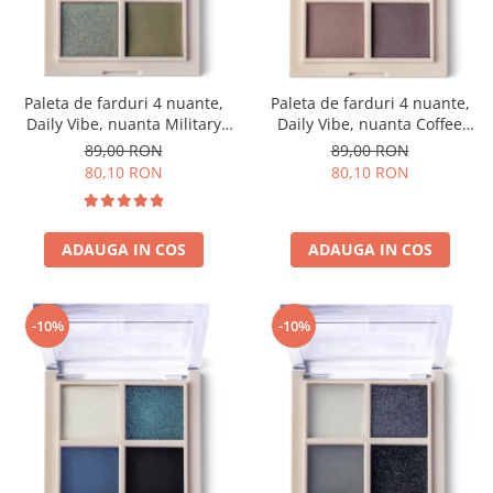
Paleta de farduri 4 nuante,
Paleta de farduri 4 nuante,
Daily Vibe, nuanta Military
Daily Vibe, nuanta Coffee
Vibe 02 - 5,5g
Break 03 - 5,5g
89,00 RON
89,00 RON
80,10 RON
80,10 RON
ADAUGA IN COS
ADAUGA IN COS
-10%
-10%