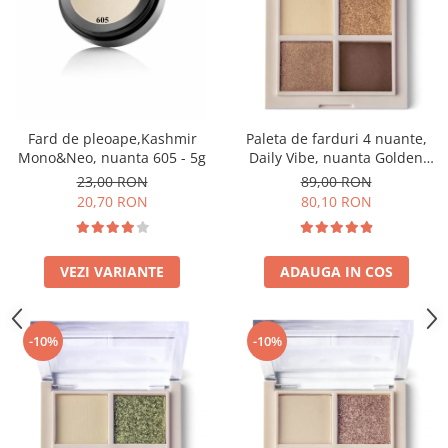
Paleta de farduri 4 nuante,
Fard de pleoape,Kashmir
Daily Vibe, nuanta Golden
Mono&Neo, nuanta 605 - 5g
Hour 01 - 5,5g
89,00 RON
23,00 RON
80,10 RON
20,70 RON
ADAUGA IN COS
VEZI VARIANTE
-10%
-10%