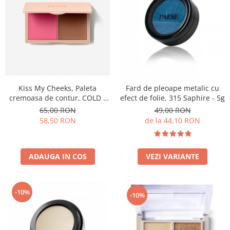
Kiss My Cheeks, Paleta
Fard de pleoape metalic cu
cremoasa de contur, COLD -
efect de folie, 315 Saphire - 5g
15 g
65,00 RON
49,00 RON
58,50 RON
de la 44,10 RON
ADAUGA IN COS
VEZI VARIANTE
-10%
-10%