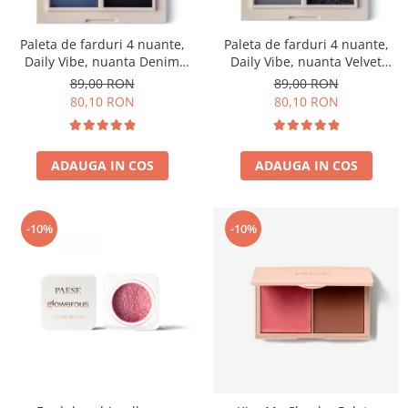
Paleta de farduri 4 nuante,
Paleta de farduri 4 nuante,
Daily Vibe, nuanta Denim
Daily Vibe, nuanta Velvet
Mood 05 - 5,5g
Smokey 06 - 5,5g
89,00 RON
89,00 RON
80,10 RON
80,10 RON
ADAUGA IN COS
ADAUGA IN COS
-10%
-10%