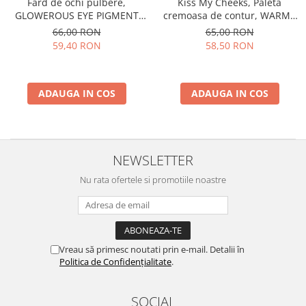
Fard de ochi pulbere,
Kiss My Cheeks, Paleta
GLOWEROUS EYE PIGMENT
cremoasa de contur, WARM -
GOLD ROSE 12m
15 g
66,00 RON
65,00 RON
59,40 RON
58,50 RON
ADAUGA IN COS
ADAUGA IN COS
NEWSLETTER
Nu rata ofertele si promotiile noastre
Vreau să primesc noutati prin e-mail. Detalii în
Politica de Confidențialitate
.
SOCIAL