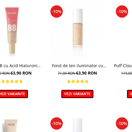
-10%
-10%
 cu Acid Hialuronic,
Fond de ten iluminator cu
Puff Clo
 03W NATURAL 30ml
multivitamine, Lush Satin,
de te
63,90 RON
63,90 RON
00 RON
71,00 RON
119,0
nuanta 31 Warm Beige - 30ml
VEZI VARIANTE
VEZI VARIANTE
V
-10%
-10%