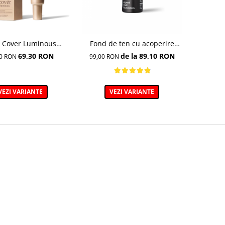
 Cover Luminous
Fond de ten cu acoperire
ation– Fond de ten
mare, Expert Matt
69,30 RON
de la 89,10 RON
00 RON
99,00 RON
luminos
Foundation, 500W Light Beige
- 30ml
VEZI VARIANTE
VEZI VARIANTE