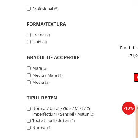
103 Golden Beige
(1)
Profesional
(5)
103N
(1)
104W
(1)
FORMA/TEXTURA
1N Ivory
(1)
1N LIGHT BEIGE
(1)
Crema
(2)
201W
(1)
Fluid
(3)
Fond de 
202W
(1)
DD Crea
203N
(1)
71,
GRADUL DE ACOPERIRE
204W
(1)
Mare
(2)
2N LIGHT BEIGE
(1)
Mediu / Mare
(1)
2W Beige
(1)
Mediu
(2)
31 Warm Beige
(1)
32 Natural
(1)
TIPUL DE TEN
33 Golden Beige
(1)
3N LIGHT BEIGE
(1)
-10%
Normal / Uscat / Gras / Mixt / Cu
4W Golden Beige
(1)
imperfectiuni / Sensibil / Matur
(2)
4W LIGHT BEIGE
(1)
Toate tipurile de ten
(2)
500W Light Beige
(1)
Normal
(1)
501C True Beige
(1)