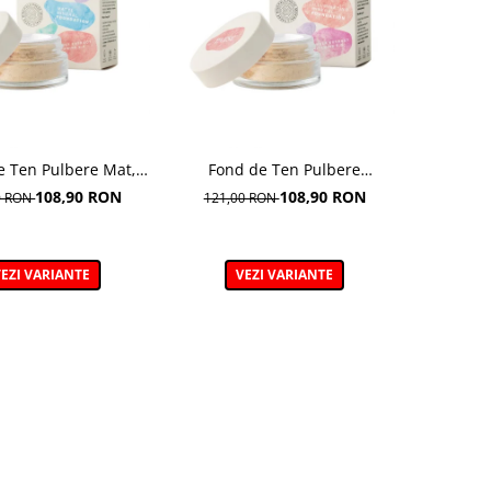
e Ten Pulbere Mat,
Fond de Ten Pulbere
anta 104W -7g
Iluminator 7g
108,90 RON
108,90 RON
0 RON
121,00 RON
EZI VARIANTE
VEZI VARIANTE