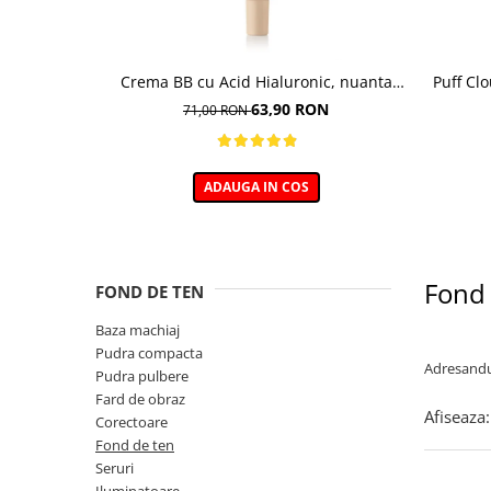
Crema BB cu Acid Hialuronic, nuanta
Puff Cl
03W NATURAL 30ml
63,90 RON
71,00 RON
ADAUGA IN COS
Fond 
FOND DE TEN
Baza machiaj
Pudra compacta
Adresandu-
Pudra pulbere
Fard de obraz
Afiseaza:
Corectoare
Fond de ten
Seruri