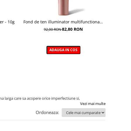
er - 10g
Fond de ten illuminator multifunctional ,
Pudra de o
Multi-function Illuminating Foundation,
82,80 RON
92,00 RON
nuanta 1N LIGHT BEIGE– 30 ml
ADAUGA IN COS
a larga care sa acopere orice imperfectiune si,
Vezi mai multe
Ordoneaza: