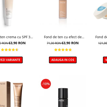
ten crema cu SPF 30,
Fond de ten cu efect de
Fond d
m, 1N Ivory - 30 ml
lifting, nuanta 103 Golden
nu
63,90 RON
63,90 RON
00 RON
71,00 RON
121,0
Beige - 30ml
VEZI VARIANTE
ADAUGA IN COS
V
-10%