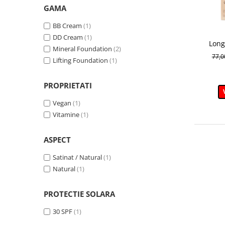
507 Caramel
(1)
GAMA
BB Cream
(1)
DD Cream
(1)
Long
Mineral Foundation
(2)
Found
77,
Lifting Foundation
(1)
PROPRIETATI
Vegan
(1)
Vitamine
(1)
ASPECT
Satinat / Natural
(1)
Natural
(1)
PROTECTIE SOLARA
30 SPF
(1)