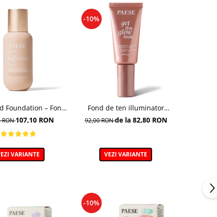
-10%
ud Foundation – Fond
Fond de ten illuminator
n cu efect natural
multifunctional , Multi-
107,10 RON
de la 82,80 RON
0 RON
92,00 RON
function Illuminating
Foundation, nuanta 1N LIGHT
BEIGE– 30 ml
EZI VARIANTE
VEZI VARIANTE
-10%