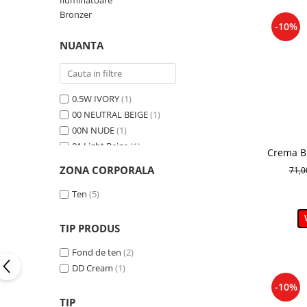
Iluminatoare
Bronzer
-10%
NUANTA
0.5W IVORY
(1)
00 NEUTRAL BEIGE
(1)
00N NUDE
(1)
01 Light Beige
(1)
Crema BB
01N Ivory
(1)
nuanta
ZONA CORPORALA
71,
02 NUDE
(1)
02N Beige
(1)
Ten
(5)
03 SAND BEIGE
(1)
03W Natural
(1)
TIP PRODUS
04 SHELL BEGIE
(1)
Fond de ten
(2)
1.5W BEIGE
(1)
DD Cream
(1)
100N
(1)
-10%
101W
(1)
TIP
102W
(1)