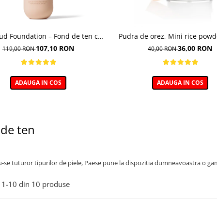
oud Foundation – Fond de ten cu
Pudra de orez, Mini rice powd
efect natural
107,10 RON
36,00 RON
119,00 RON
40,00 RON
ADAUGA IN COS
ADAUGA IN COS
de ten
se tuturor tipurilor de piele, Paese pune la dispozitia dumneavoastra o gam
1-
10
din
10
produse