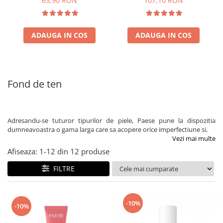
63,90 RON
107,10 RON
ADAUGA IN COS
ADAUGA IN COS
Fond de ten
Adresandu-se tuturor tipurilor de piele, Paese pune la dispozitia
dumneavoastra o gama larga care sa acopere orice imperfectiune si,
Vezi mai multe
Afiseaza:
1-
12
din
12
produse
FILTRE
-10%
-10%