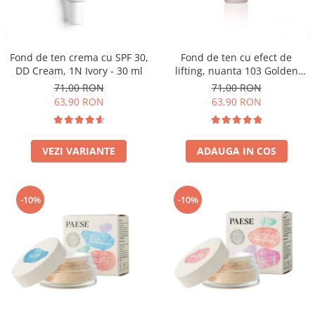
Fond de ten crema cu SPF 30,
Fond de ten cu efect de
DD Cream, 1N Ivory - 30 ml
lifting, nuanta 103 Golden
Beige - 30ml
71,00 RON
71,00 RON
63,90 RON
63,90 RON
VEZI VARIANTE
ADAUGA IN COS
-10%
-10%