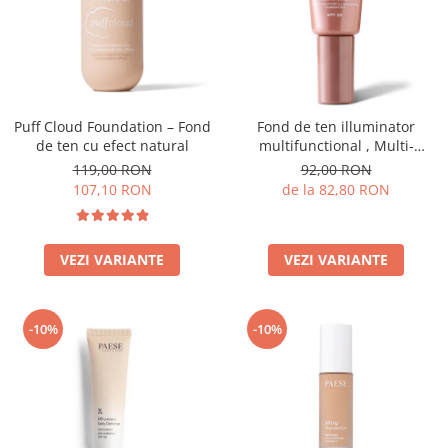
Puff Cloud Foundation – Fond
Fond de ten illuminator
de ten cu efect natural
multifunctional , Multi-
function Illuminating
119,00 RON
92,00 RON
Foundation, nuanta 1N LIGHT
107,10 RON
de la 82,80 RON
BEIGE– 30 ml
VEZI VARIANTE
VEZI VARIANTE
-10%
-10%