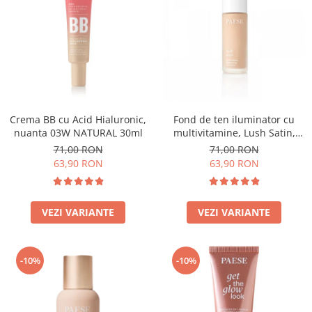
Crema BB cu Acid Hialuronic,
Fond de ten iluminator cu
nuanta 03W NATURAL 30ml
multivitamine, Lush Satin,
nuanta 31 Warm Beige - 30ml
71,00 RON
71,00 RON
63,90 RON
63,90 RON
VEZI VARIANTE
VEZI VARIANTE
-10%
-10%