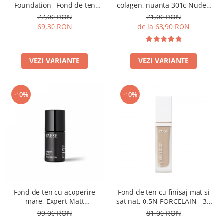
Foundation– Fond de ten
colagen, nuanta 301c Nude -
luminos
30ml
77,00 RON
71,00 RON
69,30 RON
de la 63,90 RON
VEZI VARIANTE
VEZI VARIANTE
-10%
-10%
Fond de ten cu acoperire
Fond de ten cu finisaj mat si
mare, Expert Matt
satinat, 0.5N PORCELAIN - 33
Foundation, 500W Light Beige
ml
99,00 RON
81,00 RON