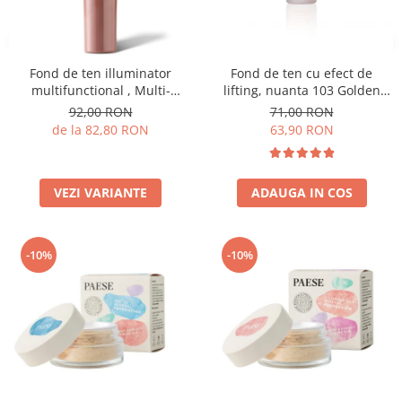
Fond de ten illuminator
Fond de ten cu efect de
multifunctional , Multi-
lifting, nuanta 103 Golden
function Illuminating
Beige - 30ml
92,00 RON
71,00 RON
Foundation, nuanta 1N LIGHT
de la 82,80 RON
63,90 RON
BEIGE– 30 ml
VEZI VARIANTE
ADAUGA IN COS
-10%
-10%