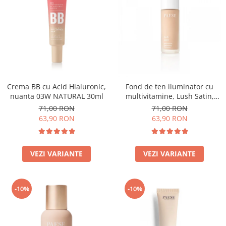
Crema BB cu Acid Hialuronic,
Fond de ten iluminator cu
nuanta 03W NATURAL 30ml
multivitamine, Lush Satin,
nuanta 31 Warm Beige - 30ml
71,00 RON
71,00 RON
63,90 RON
63,90 RON
VEZI VARIANTE
VEZI VARIANTE
-10%
-10%