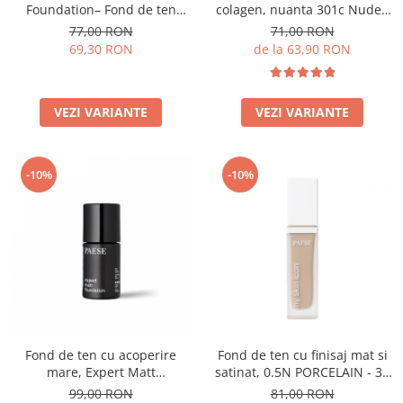
Foundation– Fond de ten
colagen, nuanta 301c Nude -
luminos
30ml
77,00 RON
71,00 RON
69,30 RON
de la 63,90 RON
VEZI VARIANTE
VEZI VARIANTE
-10%
-10%
Fond de ten cu acoperire
Fond de ten cu finisaj mat si
mare, Expert Matt
satinat, 0.5N PORCELAIN - 33
Foundation, 500W Light Beige
ml
99,00 RON
81,00 RON