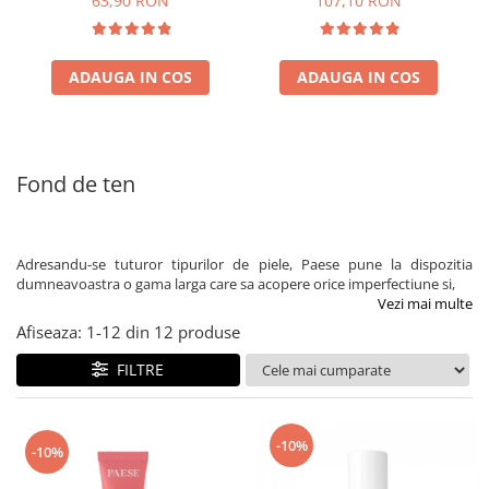
63,90 RON
107,10 RON
ADAUGA IN COS
ADAUGA IN COS
Fond de ten
Adresandu-se tuturor tipurilor de piele, Paese pune la dispozitia
dumneavoastra o gama larga care sa acopere orice imperfectiune si,
Vezi mai multe
Afiseaza:
1-
12
din
12
produse
FILTRE
-10%
-10%