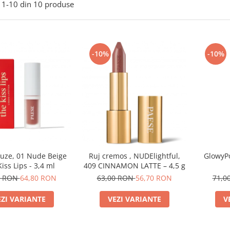
1-
10
din
10
produse
-10%
-10%
buze, 01 Nude Beige
Ruj cremos , NUDElightful,
GlowyPo
iss Lips - 3,4 ml
409 CINNAMON LATTE – 4,5 g
0 RON
64,80 RON
63,00 RON
56,70 RON
71,0
EZI VARIANTE
VEZI VARIANTE
V