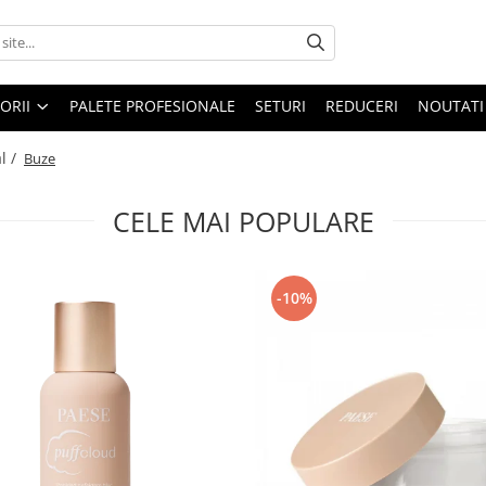
ORII
PALETE PROFESIONALE
SETURI
REDUCERI
NOUTATI
l /
Buze
CELE MAI POPULARE
-10%