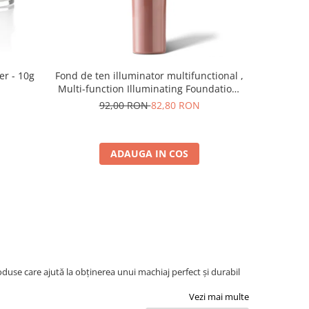
er - 10g
Fond de ten illuminator multifunctional ,
Pudra de o
Multi-function Illuminating Foundation,
nuanta 1N LIGHT BEIGE– 30 ml
92,00 RON
82,80 RON
5
ADAUGA IN COS
use care ajută la obținerea unui machiaj perfect și durabil
Vezi mai multe