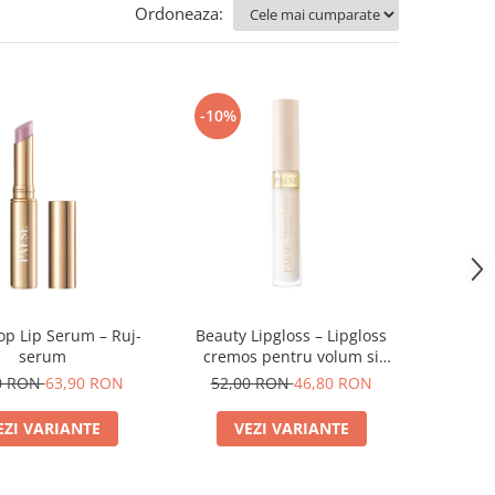
Ordoneaza:
-10%
p Lip Serum – Ruj-
Beauty Lipgloss – Lipgloss
serum
cremos pentru volum si
stralucire naturala
0 RON
63,90 RON
52,00 RON
46,80 RON
EZI VARIANTE
VEZI VARIANTE