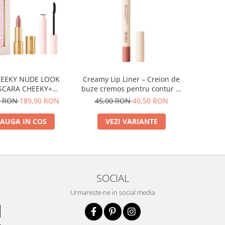
HEEKY NUDE LOOK
Creamy Lip Liner – Creion de
SCARA CHEEKY+
buze cremos pentru contur si
HTFUL LIPSTICK NR
definire
0 RON
189,90 RON
45,00 RON
40,50 RON
400)
AUGA IN COS
VEZI VARIANTE
SOCIAL
Urmareste-ne in social media
e