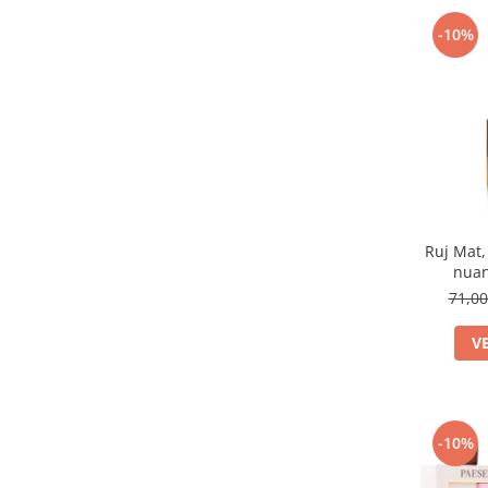
11 ICING GLOW
(1)
-10%
12 BERRY DRIZZLE BLY147
(1)
13
(1)
13 MILK SHAKE
(1)
14
(1)
14 CARAMEL MOUSSE
(1)
15 RASPBERRY CREAM
(1)
16 CHERRY SMOOTHIE
(1)
17 BON BON
(1)
24
(1)
Ruj Mat,
25
(1)
nuan
29
(1)
71,0
31
(1)
40
(1)
V
404 CARAMELIZED PLUM
(1)
405 ROSE CREAM
(1)
407 CHERRY MOCHA
(1)
409 CINNAMON LATTE
(1)
-10%
41
(1)