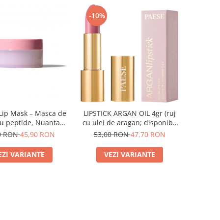
-10%
Lip Mask – Masca de
LIPSTICK ARGAN OIL 4gr (ruj
u peptide, Nuanta
cu ulei de aragan; disponibil
spberry - 10g
in 18 nuante)
0 RON
45,90 RON
53,00 RON
47,70 RON
EZI VARIANTE
VEZI VARIANTE