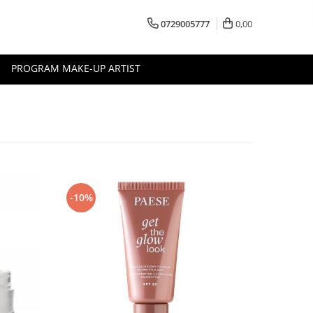
0729005777
0,00
PROGRAM MAKE-UP ARTIST
-10%
-10%