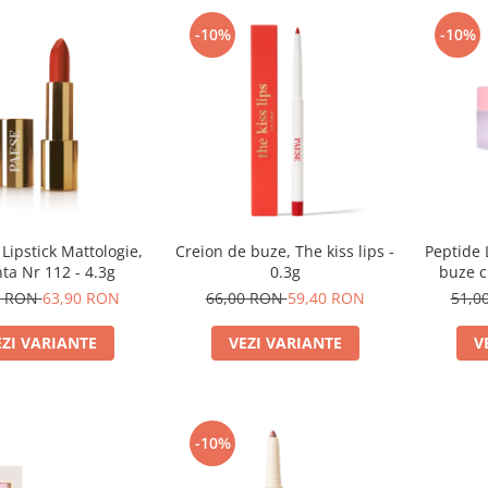
-10%
-10%
 Lipstick Mattologie,
Creion de buze, The kiss lips -
Peptide 
ta Nr 112 - 4.3g
0.3g
buze c
Ra
0 RON
63,90 RON
66,00 RON
59,40 RON
51,0
EZI VARIANTE
VEZI VARIANTE
V
-10%