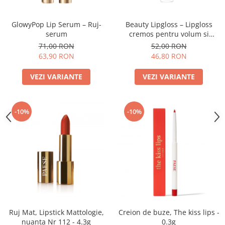
GlowyPop Lip Serum – Ruj-
Beauty Lipgloss – Lipgloss
serum
cremos pentru volum si
stralucire naturala
71,00 RON
52,00 RON
63,90 RON
46,80 RON
VEZI VARIANTE
VEZI VARIANTE
-10%
-10%
Ruj Mat, Lipstick Mattologie,
Creion de buze, The kiss lips -
nuanta Nr 112 - 4.3g
0.3g