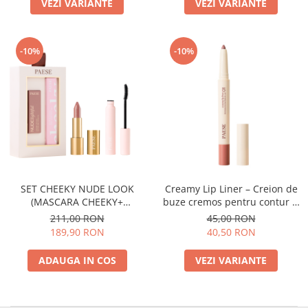
VEZI VARIANTE
VEZI VARIANTE
-10%
-10%
SET CHEEKY NUDE LOOK
Creamy Lip Liner – Creion de
(MASCARA CHEEKY+
buze cremos pentru contur si
NUDELIGHTFUL LIPSTICK NR
definire
211,00 RON
45,00 RON
400)
189,90 RON
40,50 RON
ADAUGA IN COS
VEZI VARIANTE