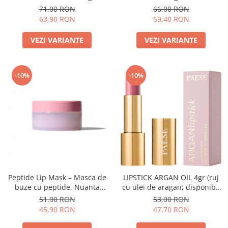
71,00 RON
66,00 RON
63,90 RON
59,40 RON
VEZI VARIANTE
VEZI VARIANTE
-10%
-10%
Peptide Lip Mask – Masca de
LIPSTICK ARGAN OIL 4gr (ruj
buze cu peptide, Nuanta
cu ulei de aragan; disponibil
Raspberry - 10g
in 18 nuante)
51,00 RON
53,00 RON
45,90 RON
47,70 RON