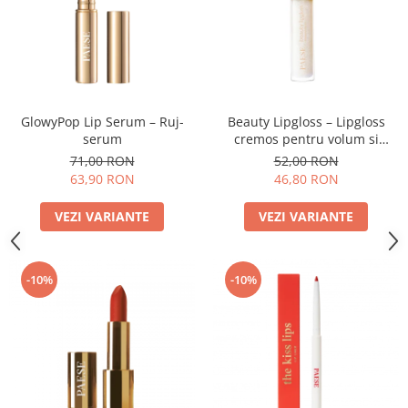
GlowyPop Lip Serum – Ruj-
Beauty Lipgloss – Lipgloss
serum
cremos pentru volum si
stralucire naturala
71,00 RON
52,00 RON
63,90 RON
46,80 RON
VEZI VARIANTE
VEZI VARIANTE
-10%
-10%