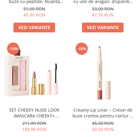
buze cu peptide, Nuanta
cu ulei de aragan; disponibil
Raspberry - 10g
in 18 nuante)
51,00 RON
53,00 RON
45,90 RON
47,70 RON
VEZI VARIANTE
VEZI VARIANTE
-10%
-10%
SET CHEEKY NUDE LOOK
Creamy Lip Liner – Creion de
(MASCARA CHEEKY+
buze cremos pentru contur si
NUDELIGHTFUL LIPSTICK NR
definire
211,00 RON
45,00 RON
400)
189,90 RON
40,50 RON