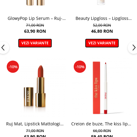
GlowyPop Lip Serum – Ruj-
Beauty Lipgloss – Lipgloss
serum
cremos pentru volum si
71,00 RON
52,00 RON
stralucire naturala
63,90 RON
46,80 RON
VEZI VARIANTE
VEZI VARIANTE
-10%
-10%
Ruj Mat, Lipstick Mattologie,
Creion de buze, The kiss lips -
nuanta Nr 112 - 4.3g
0.3g
71,00 RON
66,00 RON
63,90 RON
59,40 RON