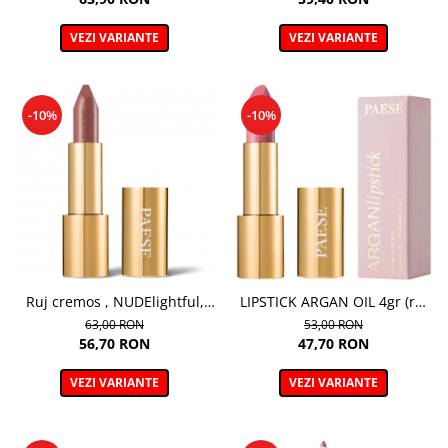
VEZI VARIANTE
VEZI VARIANTE
-10%
-10%
Ruj cremos , NUDElightful,
LIPSTICK ARGAN OIL 4gr (ruj
409 CINNAMON LATTE – 4,5 g
cu ulei de aragan; disponibil
63,00 RON
53,00 RON
in 18 nuante)
56,70 RON
47,70 RON
VEZI VARIANTE
VEZI VARIANTE