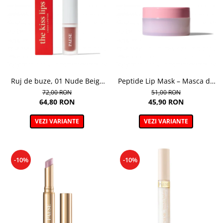
Ruj de buze, 01 Nude Beige
Peptide Lip Mask – Masca de
The Kiss Lips - 3,4 ml
buze cu peptide, Nuanta
72,00 RON
51,00 RON
Raspberry - 10g
64,80 RON
45,90 RON
VEZI VARIANTE
VEZI VARIANTE
-10%
-10%