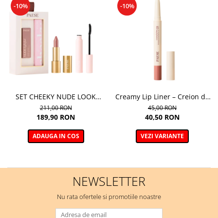
-10%
-10%
SET CHEEKY NUDE LOOK
Creamy Lip Liner – Creion de
(MASCARA CHEEKY+
buze cremos pentru contur si
211,00 RON
45,00 RON
NUDELIGHTFUL LIPSTICK NR
definire
189,90 RON
40,50 RON
400)
ADAUGA IN COS
VEZI VARIANTE
NEWSLETTER
Nu rata ofertele si promotiile noastre