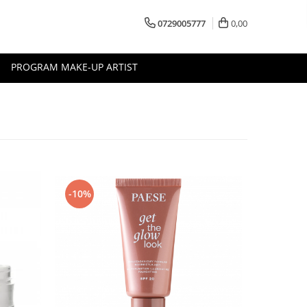
0729005777
0,00
PROGRAM MAKE-UP ARTIST
-10%
-10%