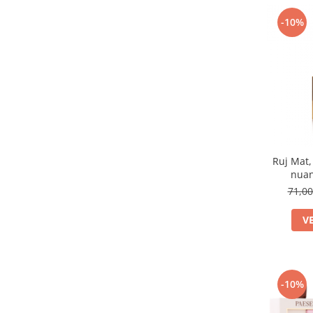
11 ICING GLOW
(1)
-10%
12 BERRY DRIZZLE BLY147
(1)
13
(1)
13 MILK SHAKE
(1)
14
(1)
14 CARAMEL MOUSSE
(1)
15 RASPBERRY CREAM
(1)
16 CHERRY SMOOTHIE
(1)
17 BON BON
(1)
24
(1)
Ruj Mat,
25
(1)
nuan
29
(1)
71,0
31
(1)
40
(1)
V
404 CARAMELIZED PLUM
(1)
405 ROSE CREAM
(1)
407 CHERRY MOCHA
(1)
409 CINNAMON LATTE
(1)
-10%
41
(1)