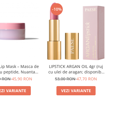
-10%
Lip Mask – Masca de
LIPSTICK ARGAN OIL 4gr (ruj
u peptide, Nuanta
cu ulei de aragan; disponibil
spberry - 10g
in 18 nuante)
0 RON
45,90 RON
53,00 RON
47,70 RON
EZI VARIANTE
VEZI VARIANTE