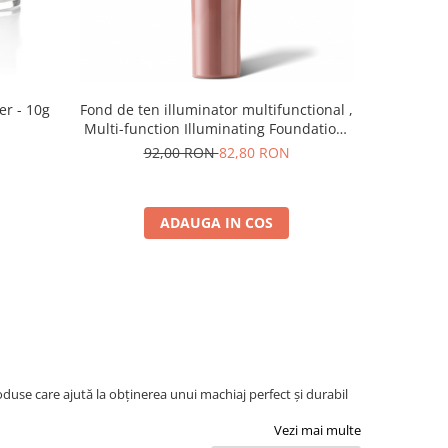
er - 10g
Fond de ten illuminator multifunctional ,
Pudra de o
Multi-function Illuminating Foundation,
nuanta 1N LIGHT BEIGE– 30 ml
92,00 RON
82,80 RON
5
ADAUGA IN COS
use care ajută la obținerea unui machiaj perfect și durabil
Vezi mai multe