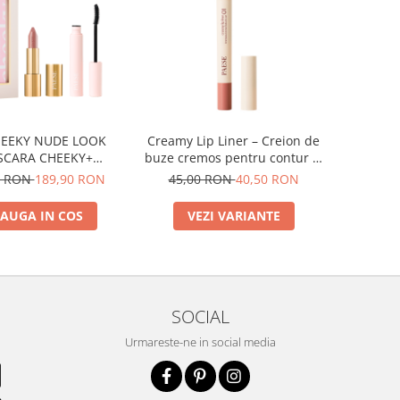
HEEKY NUDE LOOK
Creamy Lip Liner – Creion de
SCARA CHEEKY+
buze cremos pentru contur si
HTFUL LIPSTICK NR
definire
0 RON
189,90 RON
45,00 RON
40,50 RON
400)
AUGA IN COS
VEZI VARIANTE
SOCIAL
Urmareste-ne in social media
e