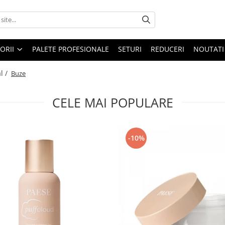
ORII
PALETE PROFESIONALE
SETURI
REDUCERI
NOUTATI
l /
Buze
CELE MAI POPULARE
-10%