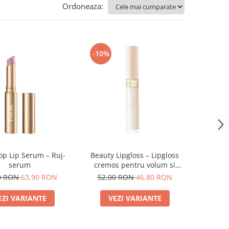
Ordoneaza:
-10%
p Lip Serum – Ruj-
Beauty Lipgloss – Lipgloss
serum
cremos pentru volum si
stralucire naturala
0 RON
63,90 RON
52,00 RON
46,80 RON
EZI VARIANTE
VEZI VARIANTE