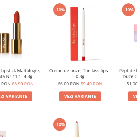
-10%
-10%
 Lipstick Mattologie,
Creion de buze, The kiss lips -
Peptide 
ta Nr 112 - 4.3g
0.3g
buze c
Ra
0 RON
63,90 RON
66,00 RON
59,40 RON
51,0
EZI VARIANTE
VEZI VARIANTE
V
-10%