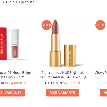
1-
10
din
10
produse
-10%
-10%
buze, 01 Nude Beige
Ruj cremos , NUDElightful,
GlowyPo
iss Lips - 3,4 ml
409 CINNAMON LATTE – 4,5 g
0 RON
64,80 RON
63,00 RON
56,70 RON
71,0
EZI VARIANTE
VEZI VARIANTE
V