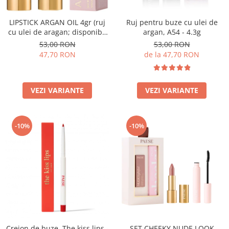
LIPSTICK ARGAN OIL 4gr (ruj
Ruj pentru buze cu ulei de
cu ulei de aragan; disponibil
argan, A54 - 4.3g
in 18 nuante)
53,00 RON
53,00 RON
47,70 RON
de la 47,70 RON
VEZI VARIANTE
VEZI VARIANTE
-10%
-10%
Creion de buze, The kiss lips -
SET CHEEKY NUDE LOOK