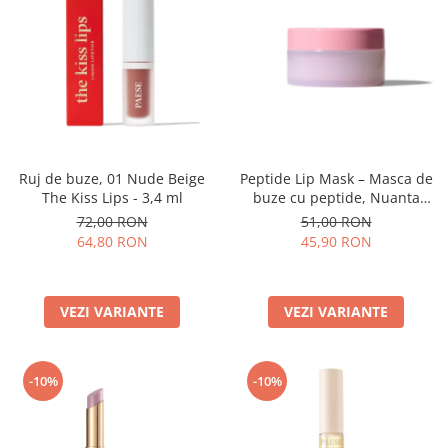
Ruj de buze, 01 Nude Beige
Peptide Lip Mask – Masca de
The Kiss Lips - 3,4 ml
buze cu peptide, Nuanta
Raspberry - 10g
72,00 RON
51,00 RON
64,80 RON
45,90 RON
VEZI VARIANTE
VEZI VARIANTE
-10%
-10%