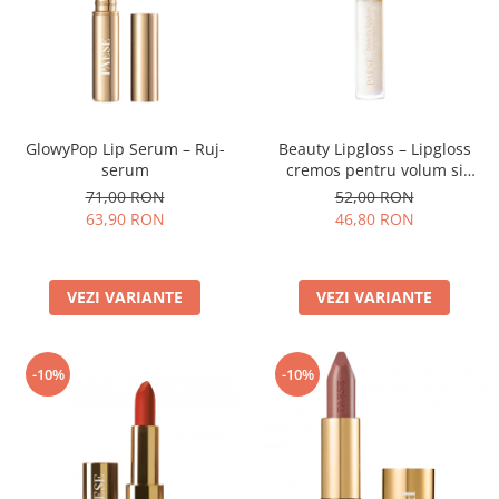
GlowyPop Lip Serum – Ruj-
Beauty Lipgloss – Lipgloss
serum
cremos pentru volum si
stralucire naturala
71,00 RON
52,00 RON
63,90 RON
46,80 RON
VEZI VARIANTE
VEZI VARIANTE
-10%
-10%