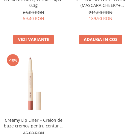
0.3g
(MASCARA CHEEKY+
NUDELIGHTFUL LIPSTICK NR
66,00 RON
211,00 RON
400)
59,40 RON
189,90 RON
VEZI VARIANTE
ADAUGA IN COS
-10%
Creamy Lip Liner – Creion de
buze cremos pentru contur si
definire
45,00 RON