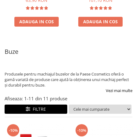
63,90 RON
107,10 RON
ADAUGA IN COS
ADAUGA IN COS
Buze
Produsele pentru machiajul buzelor de la Paese Cosmetics oferă o
gamă variată de produse care ajută la obținerea unui machiaj perfect
și durabil pentru buze.
Vezi mai multe
Afiseaza:
1-
11
din
11
produse
FILTRE
-10%
-10%