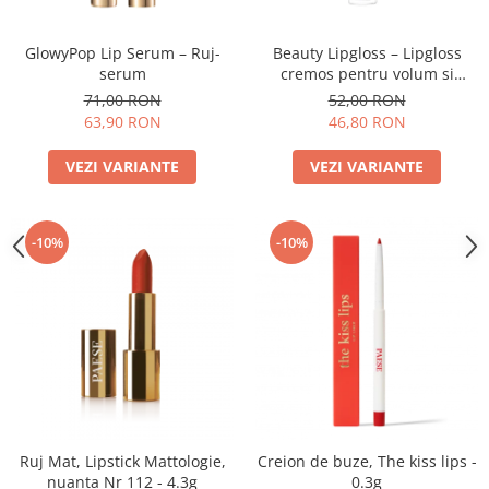
GlowyPop Lip Serum – Ruj-
Beauty Lipgloss – Lipgloss
serum
cremos pentru volum si
stralucire naturala
71,00 RON
52,00 RON
63,90 RON
46,80 RON
VEZI VARIANTE
VEZI VARIANTE
-10%
-10%
Ruj Mat, Lipstick Mattologie,
Creion de buze, The kiss lips -
nuanta Nr 112 - 4.3g
0.3g