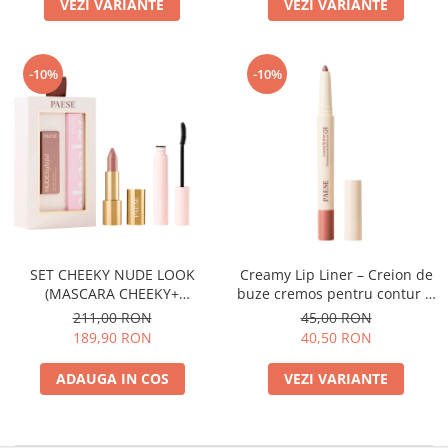
VEZI VARIANTE
VEZI VARIANTE
-10%
-10%
SET CHEEKY NUDE LOOK
Creamy Lip Liner – Creion de
(MASCARA CHEEKY+
buze cremos pentru contur si
NUDELIGHTFUL LIPSTICK NR
definire
211,00 RON
45,00 RON
400)
189,90 RON
40,50 RON
ADAUGA IN COS
VEZI VARIANTE