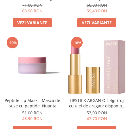
71,00 RON
66,00 RON
63,90 RON
59,40 RON
VEZI VARIANTE
VEZI VARIANTE
-10%
-10%
Peptide Lip Mask – Masca de
LIPSTICK ARGAN OIL 4gr (ruj
buze cu peptide, Nuanta
cu ulei de aragan; disponibil
Raspberry - 10g
in 18 nuante)
51,00 RON
53,00 RON
45,90 RON
47,70 RON