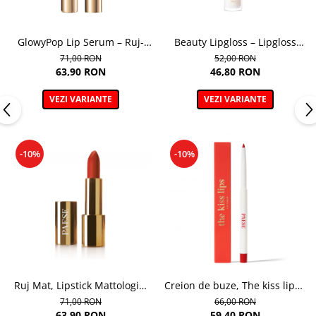
GlowyPop Lip Serum – Ruj-
Beauty Lipgloss – Lipgloss
serum
cremos pentru volum si
71,00 RON
52,00 RON
stralucire naturala
63,90 RON
46,80 RON
VEZI VARIANTE
VEZI VARIANTE
-10%
-10%
Ruj Mat, Lipstick Mattologie,
Creion de buze, The kiss lips -
nuanta Nr 112 - 4.3g
0.3g
71,00 RON
66,00 RON
63,90 RON
59,40 RON