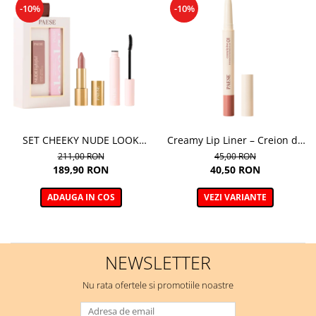
-10%
-10%
SET CHEEKY NUDE LOOK
Creamy Lip Liner – Creion de
(MASCARA CHEEKY+
buze cremos pentru contur si
211,00 RON
45,00 RON
NUDELIGHTFUL LIPSTICK NR
definire
189,90 RON
40,50 RON
400)
ADAUGA IN COS
VEZI VARIANTE
NEWSLETTER
Nu rata ofertele si promotiile noastre