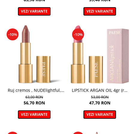
VEZI VARIANTE
VEZI VARIANTE
-10%
-10%
Ruj cremos , NUDElightful,
LIPSTICK ARGAN OIL 4gr (ruj
409 CINNAMON LATTE – 4,5 g
cu ulei de aragan; disponibil
63,00 RON
53,00 RON
in 18 nuante)
56,70 RON
47,70 RON
VEZI VARIANTE
VEZI VARIANTE