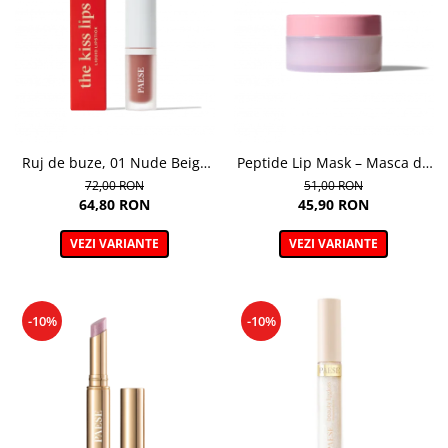
Ruj de buze, 01 Nude Beige
Peptide Lip Mask – Masca de
The Kiss Lips - 3,4 ml
buze cu peptide, Nuanta
72,00 RON
51,00 RON
Raspberry - 10g
64,80 RON
45,90 RON
VEZI VARIANTE
VEZI VARIANTE
-10%
-10%