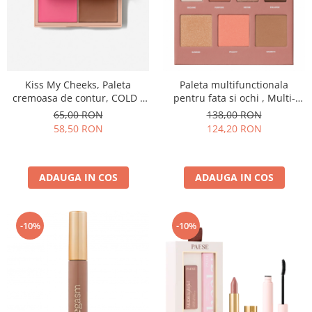
Kiss My Cheeks, Paleta
Paleta multifunctionala
cremoasa de contur, COLD -
pentru fata si ochi , Multi-
15 g
function Face and Eye Make-
65,00 RON
138,00 RON
up Palette – 16 g
58,50 RON
124,20 RON
ADAUGA IN COS
ADAUGA IN COS
-10%
-10%