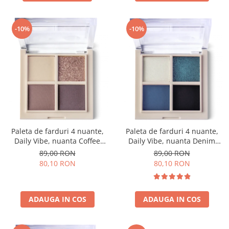
-10%
-10%
Paleta de farduri 4 nuante,
Paleta de farduri 4 nuante,
Daily Vibe, nuanta Coffee
Daily Vibe, nuanta Denim
Break 03 - 5,5g
Mood 05 - 5,5g
89,00 RON
89,00 RON
80,10 RON
80,10 RON
ADAUGA IN COS
ADAUGA IN COS