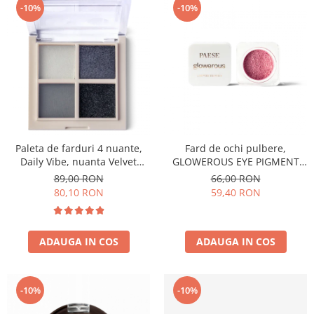
-10%
-10%
Paleta de farduri 4 nuante,
Fard de ochi pulbere,
Daily Vibe, nuanta Velvet
GLOWEROUS EYE PIGMENT
Smokey 06 - 5,5g
GOLD ROSE 12m
89,00 RON
66,00 RON
80,10 RON
59,40 RON
ADAUGA IN COS
ADAUGA IN COS
-10%
-10%