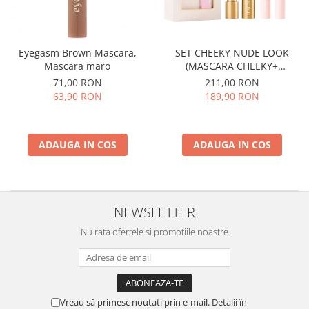
Eyegasm Brown Mascara,
SET CHEEKY NUDE LOOK
Mascara maro
(MASCARA CHEEKY+
NUDELIGHTFUL LIPSTICK NR
71,00 RON
211,00 RON
400)
63,90 RON
189,90 RON
ADAUGA IN COS
ADAUGA IN COS
NEWSLETTER
Nu rata ofertele si promotiile noastre
Vreau să primesc noutati prin e-mail. Detalii în