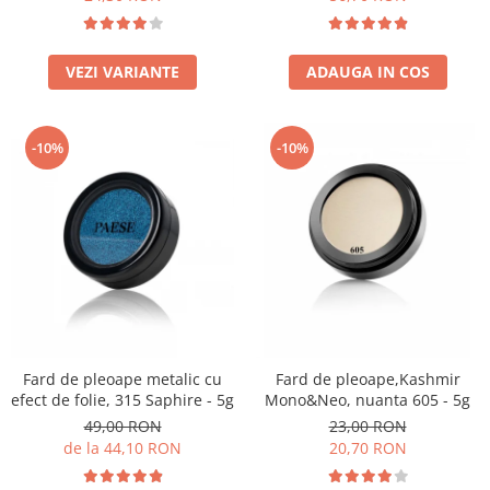
ADAUGA IN COS
VEZI VARIANTE
-10%
-10%
Fard de pleoape metalic cu
Fard de pleoape,Kashmir
efect de folie, 315 Saphire - 5g
Mono&Neo, nuanta 605 - 5g
49,00 RON
23,00 RON
de la 44,10 RON
20,70 RON