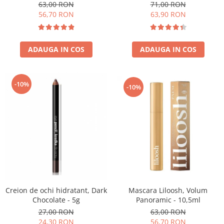
8ml
63,00 RON
71,00 RON
56,70 RON
63,90 RON
ADAUGA IN COS
ADAUGA IN COS
-10%
-10%
Mascara Liloosh, Volum
Creion de ochi hidratant, Dark
Panoramic - 10,5ml
Chocolate - 5g
63,00 RON
27,00 RON
56,70 RON
24,30 RON