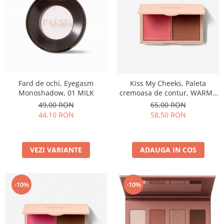
Fard de ochi, Eyegasm
Kiss My Cheeks, Paleta
Monoshadow, 01 MILK
cremoasa de contur, WARM -
15 g
49,00 RON
65,00 RON
44,10 RON
58,50 RON
VEZI VARIANTE
ADAUGA IN COS
-10%
-10%