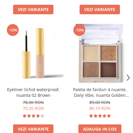
VEZI VARIANTE
VEZI VARIANTE
-10%
-10%
Eyeliner lichid waterproof,
Paleta de farduri 4 nuante,
nuanta 02 Brown
Daily Vibe, nuanta Golden
Hour 01 - 5,5g
78,00 RON
89,00 RON
70,20 RON
80,10 RON
VEZI VARIANTE
ADAUGA IN COS