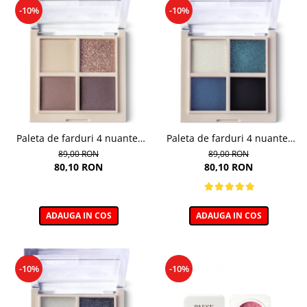
-10%
-10%
Paleta de farduri 4 nuante,
Paleta de farduri 4 nuante,
Daily Vibe, nuanta Coffee
Daily Vibe, nuanta Denim
89,00 RON
89,00 RON
Break 03 - 5,5g
Mood 05 - 5,5g
80,10 RON
80,10 RON
ADAUGA IN COS
ADAUGA IN COS
-10%
-10%