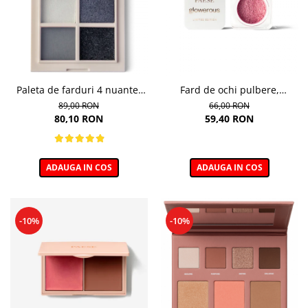
Paleta de farduri 4 nuante,
Fard de ochi pulbere,
Daily Vibe, nuanta Velvet
GLOWEROUS EYE PIGMENT
89,00 RON
66,00 RON
Smokey 06 - 5,5g
GOLD ROSE 12m
80,10 RON
59,40 RON
ADAUGA IN COS
ADAUGA IN COS
-10%
-10%