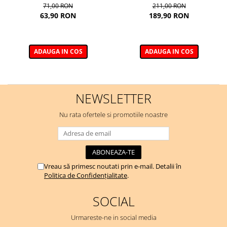
Mascara maro
(MASCARA CHEEKY+
71,00 RON
211,00 RON
NUDELIGHTFUL LIPSTICK NR
63,90 RON
189,90 RON
400)
ADAUGA IN COS
ADAUGA IN COS
NEWSLETTER
Nu rata ofertele si promotiile noastre
Vreau să primesc noutati prin e-mail. Detalii în
Politica de Confidențialitate
.
SOCIAL
Urmareste-ne in social media