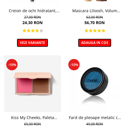
Creion de ochi hidratant,
Mascara Liloosh, Volum
Dark Chocolate - 5g
Panoramic - 10,5ml
27,00 RON
63,00 RON
24,30 RON
56,70 RON
VEZI VARIANTE
ADAUGA IN COS
-10%
-10%
Kiss My Cheeks, Paleta
Fard de pleoape metalic cu
cremoasa de contur, COLD -
efect de folie, 315 Saphire -
65,00 RON
49,00 RON