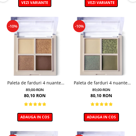
VEZI VARIANTE
VEZI VARIANTE
-10%
-10%
Paleta de farduri 4 nuante,
Paleta de farduri 4 nuante,
Daily Vibe, nuanta Golden
Daily Vibe, nuanta Military
89,00 RON
89,00 RON
Hour 01 - 5,5g
Vibe 02 - 5,5g
80,10 RON
80,10 RON
ADAUGA IN COS
ADAUGA IN COS