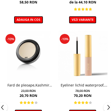
15 g
5g
58,50 RON
de la 44,10 RON
ADAUGA IN COS
VEZI VARIANTE
-10%
-10%
Fard de pleoape,Kashmir
Eyeliner lichid waterproof,
Mono&Neo, nuanta 605 - 5g
nuanta 02 Brown
23,00 RON
78,00 RON
20,70 RON
70,20 RON