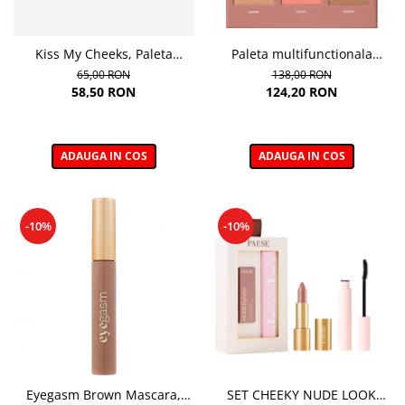
Kiss My Cheeks, Paleta
Paleta multifunctionala
cremoasa de contur, WARM -
pentru fata si ochi , Multi-
65,00 RON
138,00 RON
15 g
function Face and Eye Make-
58,50 RON
124,20 RON
up Palette – 16 g
ADAUGA IN COS
ADAUGA IN COS
-10%
-10%
Eyegasm Brown Mascara,
SET CHEEKY NUDE LOOK