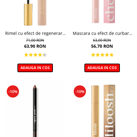
Rimel cu efect de regenerare
Mascara cu efect de curbare
a genelor, Eyegasm Mascara -
si lifting, Cheeky - 11ml
71,00 RON
63,00 RON
8ml
63,90 RON
56,70 RON
ADAUGA IN COS
ADAUGA IN COS
-10%
-10%