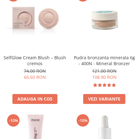
SelfGlow Cream Blush – Blush
Pudra bronzanta minerala 6g
cremos
- 400N - Mineral Bronzer
74,00 RON
121,00 RON
66,60 RON
108,90 RON
ADAUGA IN COS
VEZI VARIANTE
-10%
-10%