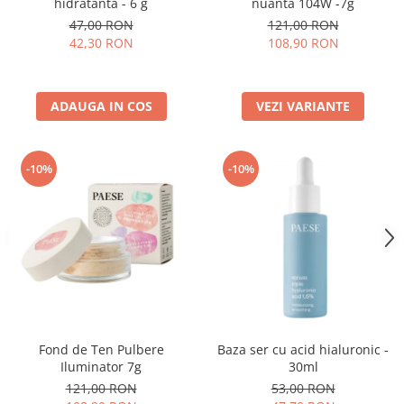
hidratanta - 6 g
nuanta 104W -7g
47,00 RON
121,00 RON
42,30 RON
108,90 RON
ADAUGA IN COS
VEZI VARIANTE
-10%
-10%
Fond de Ten Pulbere
Baza ser cu acid hialuronic -
Iluminator 7g
30ml
121,00 RON
53,00 RON