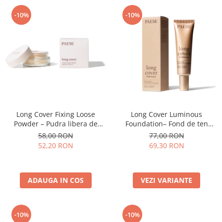
-10%
-10%
Long Cover Fixing Loose
Long Cover Luminous
Powder – Pudra libera de
Foundation– Fond de ten
fixare
luminos
58,00 RON
77,00 RON
52,20 RON
69,30 RON
ADAUGA IN COS
VEZI VARIANTE
-10%
-10%