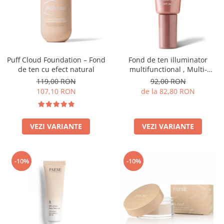
Puff Cloud Foundation – Fond
Fond de ten illuminator
de ten cu efect natural
multifunctional , Multi-
function Illuminating
119,00 RON
92,00 RON
Foundation, nuanta 1N LIGHT
107,10 RON
de la 82,80 RON
BEIGE– 30 ml
VEZI VARIANTE
VEZI VARIANTE
-10%
-10%