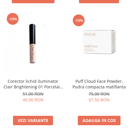
-10%
-10%
Puff Cloud Face Powder,
Corector lichid iluminator
Pudra compacta matifianta
Clair Brightening 01 Porcelain
- 6ml
75,00 RON
51,00 RON
67,50 RON
45,90 RON
ADAUGA IN COS
VEZI VARIANTE