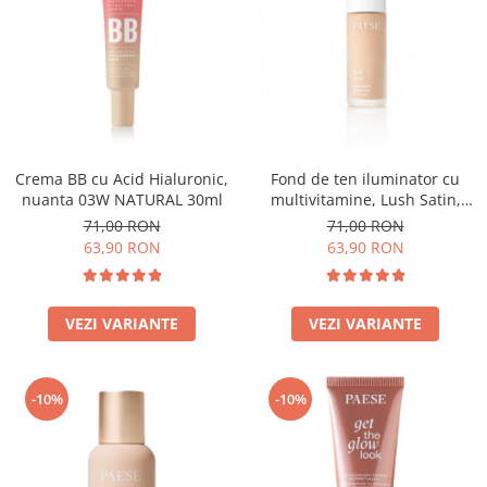
Crema BB cu Acid Hialuronic,
Fond de ten iluminator cu
nuanta 03W NATURAL 30ml
multivitamine, Lush Satin,
nuanta 31 Warm Beige - 30ml
71,00 RON
71,00 RON
63,90 RON
63,90 RON
VEZI VARIANTE
VEZI VARIANTE
-10%
-10%