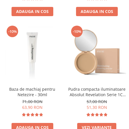
ADAUGA IN COS
ADAUGA IN COS
-10%
-10%
Baza de machiaj pentru
Pudra compacta iluminatoare
Netezire - 30ml
Absolut Revelation Serie 1C,
9g
71,00 RON
57,00 RON
63,90 RON
51,30 RON
ADAUGA IN COS
VEZI VARIANTE