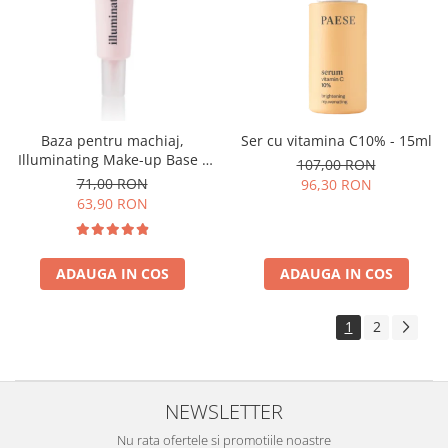
Baza pentru machiaj,
Ser cu vitamina C10% - 15ml
Illuminating Make-up Base -
107,00 RON
30ml
71,00 RON
96,30 RON
63,90 RON
ADAUGA IN COS
ADAUGA IN COS
1
2
NEWSLETTER
Nu rata ofertele si promotiile noastre