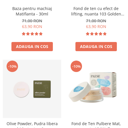
Baza pentru machiaj
Fond de ten cu efect de
Matifianta - 30ml
lifting, nuanta 103 Golden
Beige - 30ml
71,00 RON
71,00 RON
63,90 RON
63,90 RON
ADAUGA IN COS
ADAUGA IN COS
-10%
-10%
Olive Powder, Pudra libera
Fond de Ten Pulbere Mat,