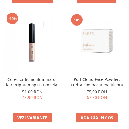
-10%
-10%
Puff Cloud Face Powder,
Corector lichid iluminator
Pudra compacta matifianta
Clair Brightening 01 Porcelain
- 6ml
75,00 RON
51,00 RON
67,50 RON
45,90 RON
ADAUGA IN COS
VEZI VARIANTE