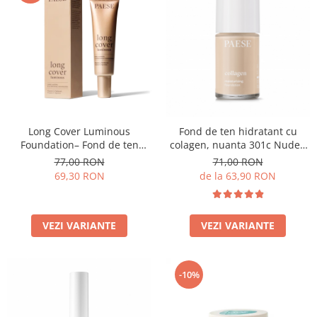
Long Cover Luminous
Fond de ten hidratant cu
Foundation– Fond de ten
colagen, nuanta 301c Nude -
luminos
30ml
77,00 RON
71,00 RON
69,30 RON
de la 63,90 RON
VEZI VARIANTE
VEZI VARIANTE
-10%