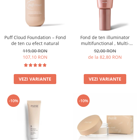
Puff Cloud Foundation – Fond
Fond de ten illuminator
de ten cu efect natural
multifunctional , Multi-
function Illuminating
119,00 RON
92,00 RON
Foundation, nuanta 1N LIGHT
107,10 RON
de la 82,80 RON
BEIGE– 30 ml
VEZI VARIANTE
VEZI VARIANTE
-10%
-10%