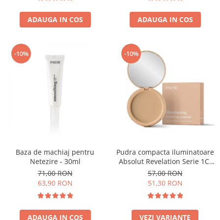
ADAUGA IN COS
ADAUGA IN COS
-10%
-10%
Baza de machiaj pentru
Pudra compacta iluminatoare
Netezire - 30ml
Absolut Revelation Serie 1C,
9g
71,00 RON
57,00 RON
63,90 RON
51,30 RON
ADAUGA IN COS
VEZI VARIANTE