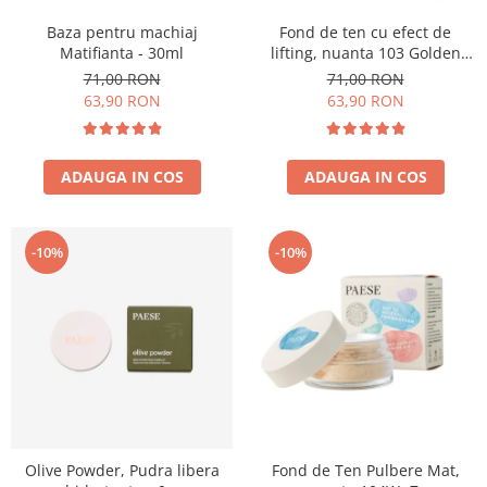
Baza pentru machiaj
Fond de ten cu efect de
Matifianta - 30ml
lifting, nuanta 103 Golden
Beige - 30ml
71,00 RON
71,00 RON
63,90 RON
63,90 RON
ADAUGA IN COS
ADAUGA IN COS
-10%
-10%
Olive Powder, Pudra libera
Fond de Ten Pulbere Mat,