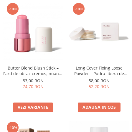
-10%
-10%
Butter Blend Blush Stick –
Long Cover Fixing Loose
Fard de obraz cremos, nuanta
Powder – Pudra libera de
01 PEONY - 6G
fixare
83,00 RON
58,00 RON
74,70 RON
52,20 RON
VEZI VARIANTE
ADAUGA IN COS
-10%