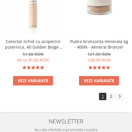
Corector lichid cu acoperire
Pudra bronzanta minerala 6g
puternica, 40 Golden Beige -
- 400N - Mineral Bronzer
9ml
51,00 RON
121,00 RON
de la 45,90 RON
108,90 RON
VEZI VARIANTE
VEZI VARIANTE
1
2
NEWSLETTER
Nu rata ofertele si promotiile noastre