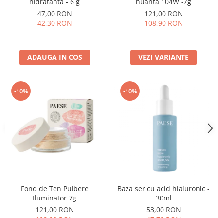
hidratanta - 6 g
nuanta 104W -7g
47,00 RON
121,00 RON
42,30 RON
108,90 RON
ADAUGA IN COS
VEZI VARIANTE
-10%
-10%
Fond de Ten Pulbere
Baza ser cu acid hialuronic -
Iluminator 7g
30ml
121,00 RON
53,00 RON