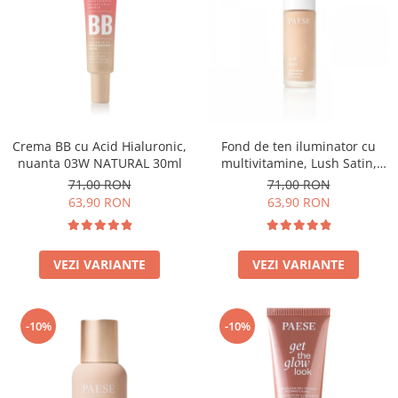
Crema BB cu Acid Hialuronic,
Fond de ten iluminator cu
nuanta 03W NATURAL 30ml
multivitamine, Lush Satin,
nuanta 31 Warm Beige - 30ml
71,00 RON
71,00 RON
63,90 RON
63,90 RON
VEZI VARIANTE
VEZI VARIANTE
-10%
-10%