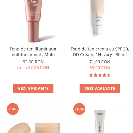
Fond de ten illuminator
Fond de ten crema cu SPF 30,
multifunctional , Multi-
DD Cream, 1N Ivory - 30 ml
function Illuminating
92,00 RON
71,00 RON
Foundation, nuanta 1N LIGHT
de la 82,80 RON
63,90 RON
BEIGE– 30 ml
VEZI VARIANTE
VEZI VARIANTE
-10%
-10%