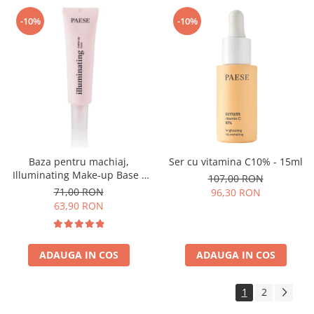
-10%
-10%
Baza pentru machiaj,
Ser cu vitamina C10% - 15ml
Illuminating Make-up Base -
107,00 RON
30ml
71,00 RON
96,30 RON
63,90 RON
ADAUGA IN COS
ADAUGA IN COS
1
2