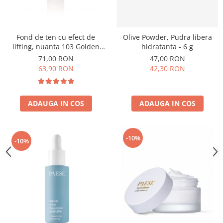
Fond de ten cu efect de
Olive Powder, Pudra libera
lifting, nuanta 103 Golden
hidratanta - 6 g
Beige - 30ml
71,00 RON
47,00 RON
63,90 RON
42,30 RON
ADAUGA IN COS
ADAUGA IN COS
-10%
-10%