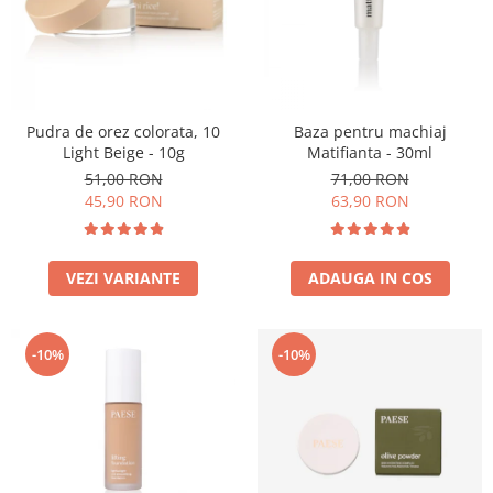
Pudra de orez colorata, 10
Baza pentru machiaj
Light Beige - 10g
Matifianta - 30ml
51,00 RON
71,00 RON
45,90 RON
63,90 RON
VEZI VARIANTE
ADAUGA IN COS
-10%
-10%