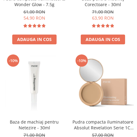
Wonder Glow - 7.5g
Corectoare - 30ml
61,00 RON
71,00 RON
54,90 RON
63,90 RON
ADAUGA IN COS
ADAUGA IN COS
-10%
-10%
Baza de machiaj pentru
Pudra compacta iluminatoare
Netezire - 30ml
Absolut Revelation Serie 1C,
9g
71,00 RON
57,00 RON