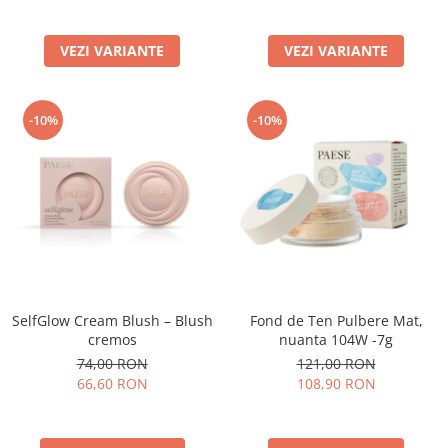
VEZI VARIANTE
VEZI VARIANTE
-10%
-10%
SelfGlow Cream Blush – Blush
Fond de Ten Pulbere Mat,
cremos
nuanta 104W -7g
74,00 RON
121,00 RON
66,60 RON
108,90 RON