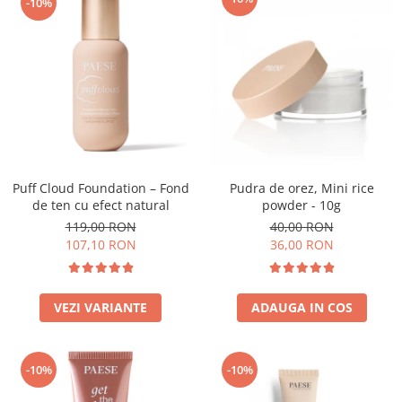
-10%
Puff Cloud Foundation – Fond
Pudra de orez, Mini rice
de ten cu efect natural
powder - 10g
119,00 RON
40,00 RON
107,10 RON
36,00 RON
VEZI VARIANTE
ADAUGA IN COS
-10%
-10%