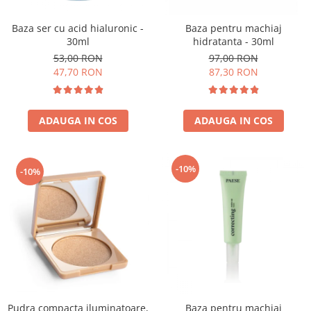
Baza ser cu acid hialuronic -
Baza pentru machiaj
30ml
hidratanta - 30ml
53,00 RON
97,00 RON
47,70 RON
87,30 RON
ADAUGA IN COS
ADAUGA IN COS
-10%
-10%
Pudra compacta iluminatoare,
Baza pentru machiaj