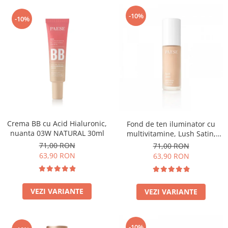
-10%
-10%
Crema BB cu Acid Hialuronic,
Fond de ten iluminator cu
nuanta 03W NATURAL 30ml
multivitamine, Lush Satin,
nuanta 31 Warm Beige - 30ml
71,00 RON
71,00 RON
63,90 RON
63,90 RON
VEZI VARIANTE
VEZI VARIANTE
-10%