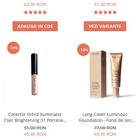
63,90 RON
51,30 RON
ADAUGA IN COS
VEZI VARIANTE
-10%
-10%
Long Cover Luminous
Corector lichid iluminator
Foundation– Fond de ten
Clair Brightening 01 Porcelain
luminos
- 6ml
77,00 RON
51,00 RON
69,30 RON
45,90 RON