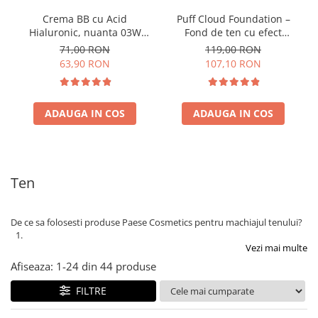
Crema BB cu Acid
Puff Cloud Foundation –
Hialuronic, nuanta 03W
Fond de ten cu efect
NATURAL 30ml
natural
71,00 RON
119,00 RON
63,90 RON
107,10 RON
ADAUGA IN COS
ADAUGA IN COS
Ten
De ce sa folosesti produse Paese Cosmetics pentru machiajul tenului?
Vezi mai multe
Afiseaza:
1-
24
din
44
produse
FILTRE