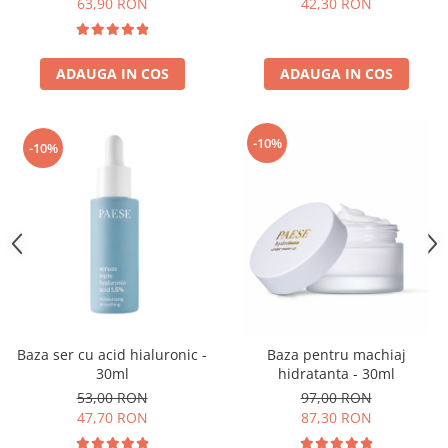
63,90 RON
42,30 RON
ADAUGA IN COS
ADAUGA IN COS
-10%
-10%
Baza ser cu acid hialuronic -
Baza pentru machiaj
30ml
hidratanta - 30ml
53,00 RON
97,00 RON
47,70 RON
87,30 RON