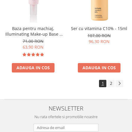
Baza pentru machiaj,
Ser cu vitamina C10% - 15ml
Illuminating Make-up Base -
107,00 RON
30ml
71,00 RON
96,30 RON
63,90 RON
ADAUGA IN COS
ADAUGA IN COS
1
2
NEWSLETTER
Nu rata ofertele si promotiile noastre