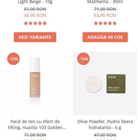
Light Beige - 10g
Matifianta - 30ml
51,00 RON
71,00 RON
45,90 RON
63,90 RON
VEZI VARIANTE
ADAUGA IN COS
-10%
-10%
Fond de ten cu efect de
Olive Powder, Pudra libera
lifting, nuanta 103 Golden
hidratanta - 6 g
Beige - 30ml
71,00 RON
47,00 RON