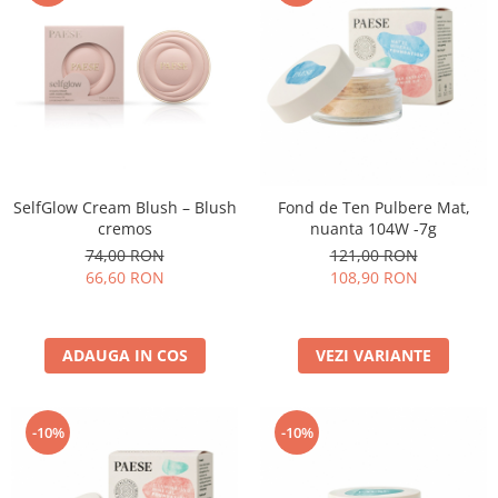
SelfGlow Cream Blush – Blush
Fond de Ten Pulbere Mat,
cremos
nuanta 104W -7g
74,00 RON
121,00 RON
66,60 RON
108,90 RON
ADAUGA IN COS
VEZI VARIANTE
-10%
-10%