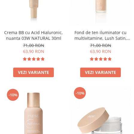
Crema BB cu Acid Hialuronic,
Fond de ten iluminator cu
nuanta 03W NATURAL 30ml
multivitamine, Lush Satin,
nuanta 31 Warm Beige - 30ml
71,00 RON
71,00 RON
63,90 RON
63,90 RON
VEZI VARIANTE
VEZI VARIANTE
-10%
-10%