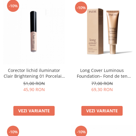
-10%
-10%
Long Cover Luminous
Corector lichid iluminator
Foundation– Fond de ten
Clair Brightening 01 Porcelain
luminos
- 6ml
77,00 RON
51,00 RON
69,30 RON
45,90 RON
VEZI VARIANTE
VEZI VARIANTE
-10%
-10%