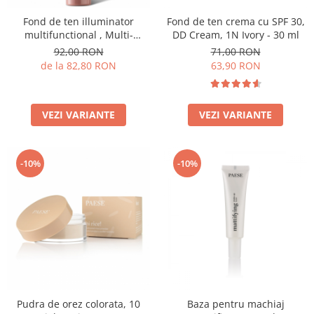
Fond de ten illuminator
Fond de ten crema cu SPF 30,
multifunctional , Multi-
DD Cream, 1N Ivory - 30 ml
function Illuminating
92,00 RON
71,00 RON
Foundation, nuanta 1N LIGHT
de la 82,80 RON
63,90 RON
BEIGE– 30 ml
VEZI VARIANTE
VEZI VARIANTE
-10%
-10%
Pudra de orez colorata, 10
Baza pentru machiaj