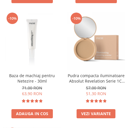
-10%
-10%
Baza de machiaj pentru
Pudra compacta iluminatoare
Netezire - 30ml
Absolut Revelation Serie 1C,
9g
71,00 RON
57,00 RON
63,90 RON
51,30 RON
ADAUGA IN COS
VEZI VARIANTE