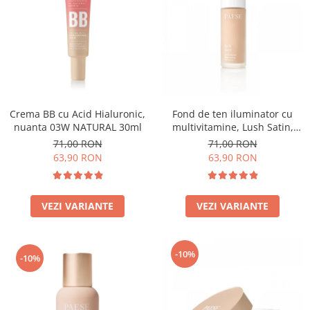
Crema BB cu Acid Hialuronic,
Fond de ten iluminator cu
nuanta 03W NATURAL 30ml
multivitamine, Lush Satin,
nuanta 31 Warm Beige - 30ml
71,00 RON
71,00 RON
63,90 RON
63,90 RON
VEZI VARIANTE
VEZI VARIANTE
-10%
-10%