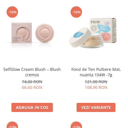
-10%
-10%
SelfGlow Cream Blush – Blush
Fond de Ten Pulbere Mat,
cremos
nuanta 104W -7g
74,00 RON
121,00 RON
66,60 RON
108,90 RON
ADAUGA IN COS
VEZI VARIANTE
-10%
-10%