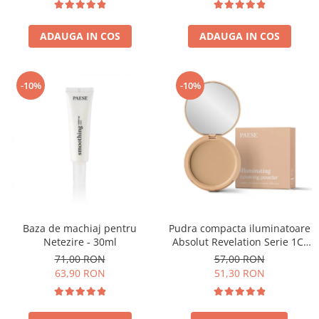
ADAUGA IN COS
ADAUGA IN COS
-10%
-10%
Baza de machiaj pentru
Pudra compacta iluminatoare
Netezire - 30ml
Absolut Revelation Serie 1C,
9g
71,00 RON
57,00 RON
63,90 RON
51,30 RON