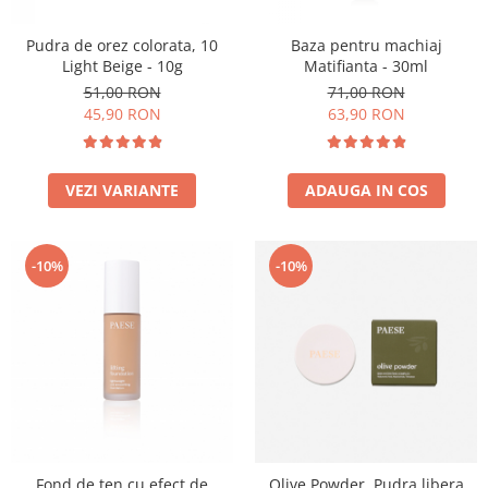
Pudra de orez colorata, 10
Baza pentru machiaj
Light Beige - 10g
Matifianta - 30ml
51,00 RON
71,00 RON
45,90 RON
63,90 RON
VEZI VARIANTE
ADAUGA IN COS
-10%
-10%
Fond de ten cu efect de
Olive Powder, Pudra libera