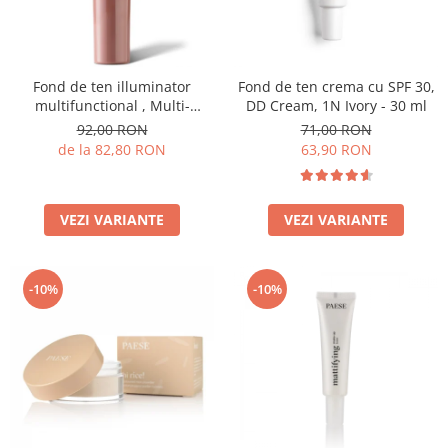
Fond de ten illuminator
Fond de ten crema cu SPF 30,
multifunctional , Multi-
DD Cream, 1N Ivory - 30 ml
function Illuminating
92,00 RON
71,00 RON
Foundation, nuanta 1N LIGHT
de la 82,80 RON
63,90 RON
BEIGE– 30 ml
VEZI VARIANTE
VEZI VARIANTE
-10%
-10%