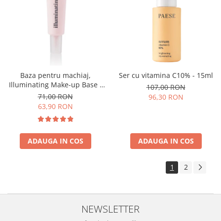
Baza pentru machiaj,
Ser cu vitamina C10% - 15ml
Illuminating Make-up Base -
107,00 RON
30ml
71,00 RON
96,30 RON
63,90 RON
ADAUGA IN COS
ADAUGA IN COS
1
2
NEWSLETTER