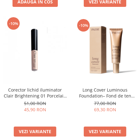
ADAUGA IN COS
VEZI VARIANTE
-10%
-10%
Long Cover Luminous
Corector lichid iluminator
Foundation– Fond de ten
Clair Brightening 01 Porcelain
luminos
- 6ml
77,00 RON
51,00 RON
69,30 RON
45,90 RON
VEZI VARIANTE
VEZI VARIANTE