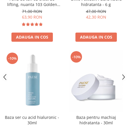
lifting, nuanta 103 Golden
hidratanta - 6 g
Beige - 30ml
71,00 RON
47,00 RON
63,90 RON
42,30 RON
ADAUGA IN COS
ADAUGA IN COS
-10%
-10%
Baza ser cu acid hialuronic -
Baza pentru machiaj
30ml
hidratanta - 30ml