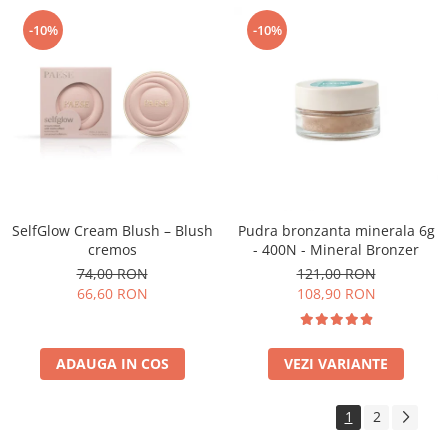
-10%
-10%
SelfGlow Cream Blush – Blush
Pudra bronzanta minerala 6g
cremos
- 400N - Mineral Bronzer
74,00 RON
121,00 RON
66,60 RON
108,90 RON
ADAUGA IN COS
VEZI VARIANTE
1
2