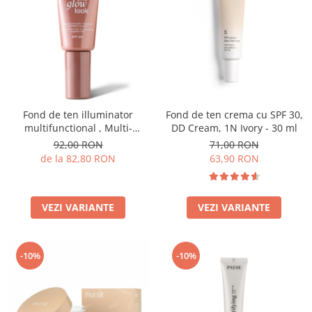
Fond de ten illuminator
Fond de ten crema cu SPF 30,
multifunctional , Multi-
DD Cream, 1N Ivory - 30 ml
function Illuminating
92,00 RON
71,00 RON
Foundation, nuanta 1N LIGHT
de la 82,80 RON
63,90 RON
BEIGE– 30 ml
VEZI VARIANTE
VEZI VARIANTE
-10%
-10%