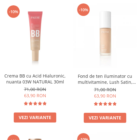
-10%
-10%
Crema BB cu Acid Hialuronic,
Fond de ten iluminator cu
nuanta 03W NATURAL 30ml
multivitamine, Lush Satin,
nuanta 31 Warm Beige - 30ml
71,00 RON
71,00 RON
63,90 RON
63,90 RON
VEZI VARIANTE
VEZI VARIANTE
-10%