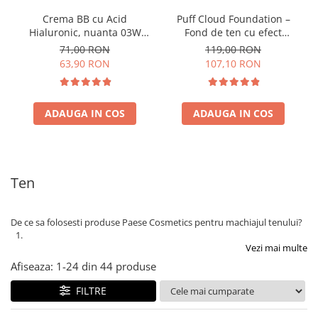
Crema BB cu Acid
Puff Cloud Foundation –
Hialuronic, nuanta 03W
Fond de ten cu efect
NATURAL 30ml
natural
71,00 RON
119,00 RON
63,90 RON
107,10 RON
ADAUGA IN COS
ADAUGA IN COS
Ten
De ce sa folosesti produse Paese Cosmetics pentru machiajul tenului?
Vezi mai multe
Afiseaza:
1-
24
din
44
produse
FILTRE