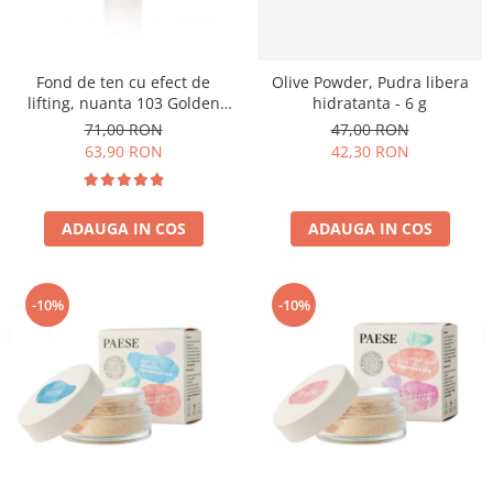
Fond de ten cu efect de
Olive Powder, Pudra libera
lifting, nuanta 103 Golden
hidratanta - 6 g
Beige - 30ml
71,00 RON
47,00 RON
63,90 RON
42,30 RON
ADAUGA IN COS
ADAUGA IN COS
-10%
-10%