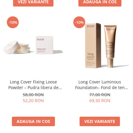
ADAUGA IN COS
VEZI VARIANTE
-10%
-10%
Long Cover Fixing Loose
Long Cover Luminous
Powder – Pudra libera de
Foundation– Fond de ten
fixare
luminos
58,00 RON
77,00 RON
52,20 RON
69,30 RON
ADAUGA IN COS
VEZI VARIANTE