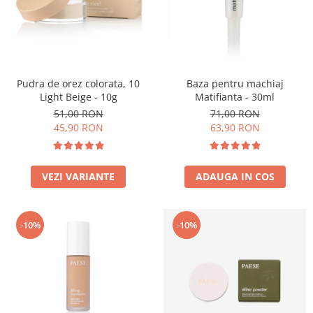
Pudra de orez colorata, 10
Baza pentru machiaj
Light Beige - 10g
Matifianta - 30ml
51,00 RON
71,00 RON
45,90 RON
63,90 RON
VEZI VARIANTE
ADAUGA IN COS
-10%
-10%