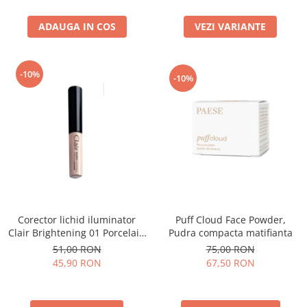
ADAUGA IN COS
VEZI VARIANTE
-10%
-10%
Puff Cloud Face Powder,
Corector lichid iluminator
Pudra compacta matifianta
Clair Brightening 01 Porcelain
- 6ml
75,00 RON
51,00 RON
67,50 RON
45,90 RON