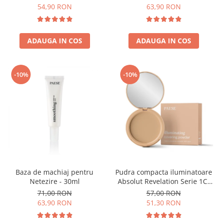
54,90 RON
63,90 RON
ADAUGA IN COS
ADAUGA IN COS
-10%
-10%
Baza de machiaj pentru
Pudra compacta iluminatoare
Netezire - 30ml
Absolut Revelation Serie 1C,
9g
71,00 RON
57,00 RON
63,90 RON
51,30 RON