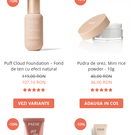
-10%
Puff Cloud Foundation – Fond
Pudra de orez, Mini rice
de ten cu efect natural
powder - 10g
119,00 RON
40,00 RON
107,10 RON
36,00 RON
VEZI VARIANTE
ADAUGA IN COS
-10%
-10%