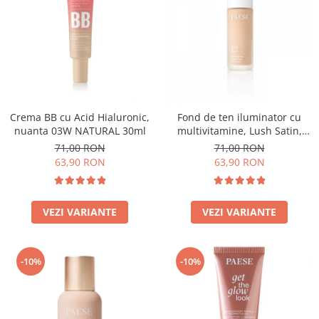
Crema BB cu Acid Hialuronic,
Fond de ten iluminator cu
nuanta 03W NATURAL 30ml
multivitamine, Lush Satin,
nuanta 31 Warm Beige - 30ml
71,00 RON
71,00 RON
63,90 RON
63,90 RON
VEZI VARIANTE
VEZI VARIANTE
-10%
-10%