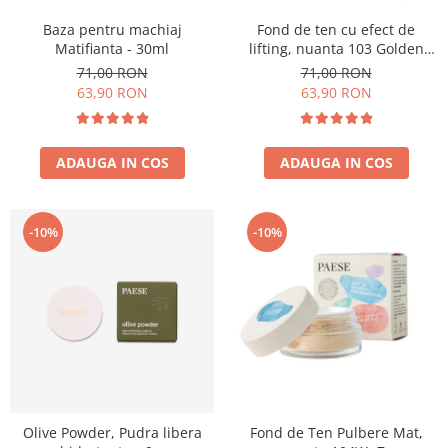
Baza pentru machiaj
Fond de ten cu efect de
Matifianta - 30ml
lifting, nuanta 103 Golden
Beige - 30ml
71,00 RON
71,00 RON
63,90 RON
63,90 RON
ADAUGA IN COS
ADAUGA IN COS
-10%
-10%
Olive Powder, Pudra libera
Fond de Ten Pulbere Mat,