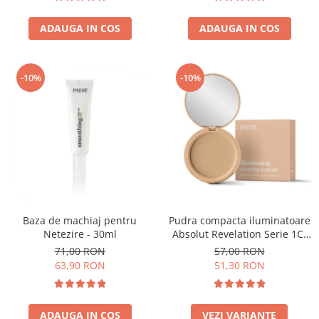
ADAUGA IN COS
ADAUGA IN COS
-10%
-10%
Baza de machiaj pentru
Pudra compacta iluminatoare
Netezire - 30ml
Absolut Revelation Serie 1C,
9g
71,00 RON
57,00 RON
63,90 RON
51,30 RON
ADAUGA IN COS
VEZI VARIANTE