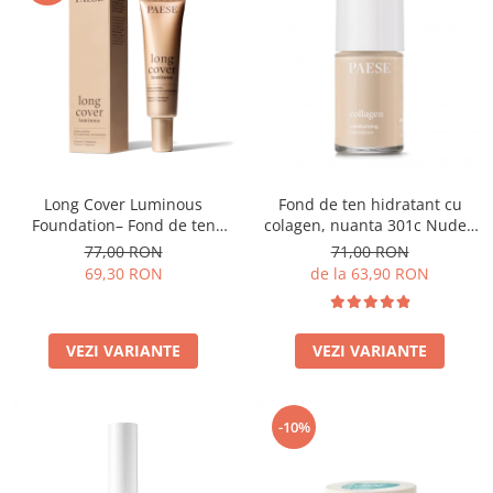
Long Cover Luminous
Fond de ten hidratant cu
Foundation– Fond de ten
colagen, nuanta 301c Nude -
luminos
30ml
77,00 RON
71,00 RON
69,30 RON
de la 63,90 RON
VEZI VARIANTE
VEZI VARIANTE
-10%