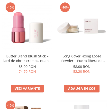
-10%
-10%
Butter Blend Blush Stick –
Long Cover Fixing Loose
Fard de obraz cremos, nuanta
Powder – Pudra libera de
01 PEONY - 6G
fixare
83,00 RON
58,00 RON
74,70 RON
52,20 RON
VEZI VARIANTE
ADAUGA IN COS
-10%