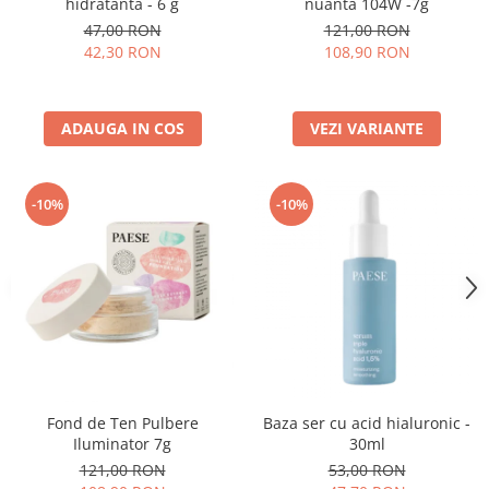
hidratanta - 6 g
nuanta 104W -7g
47,00 RON
121,00 RON
42,30 RON
108,90 RON
ADAUGA IN COS
VEZI VARIANTE
-10%
-10%
Fond de Ten Pulbere
Baza ser cu acid hialuronic -
Iluminator 7g
30ml
121,00 RON
53,00 RON