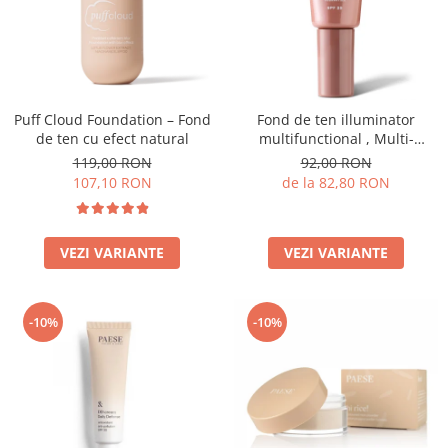
Puff Cloud Foundation – Fond
Fond de ten illuminator
de ten cu efect natural
multifunctional , Multi-
function Illuminating
119,00 RON
92,00 RON
Foundation, nuanta 1N LIGHT
107,10 RON
de la 82,80 RON
BEIGE– 30 ml
VEZI VARIANTE
VEZI VARIANTE
-10%
-10%