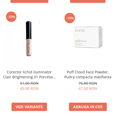
-10%
-10%
Puff Cloud Face Powder,
Corector lichid iluminator
Pudra compacta matifianta
Clair Brightening 01 Porcelain
- 6ml
75,00 RON
51,00 RON
67,50 RON
45,90 RON
ADAUGA IN COS
VEZI VARIANTE