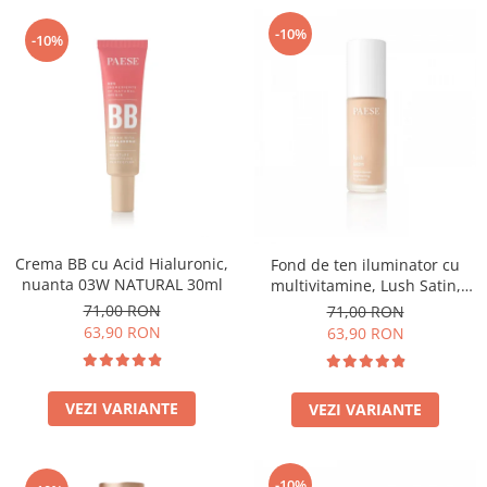
-10%
-10%
Crema BB cu Acid Hialuronic,
Fond de ten iluminator cu
nuanta 03W NATURAL 30ml
multivitamine, Lush Satin,
nuanta 31 Warm Beige - 30ml
71,00 RON
71,00 RON
63,90 RON
63,90 RON
VEZI VARIANTE
VEZI VARIANTE
-10%