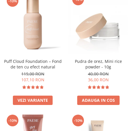
-10%
Puff Cloud Foundation – Fond
Pudra de orez, Mini rice
de ten cu efect natural
powder - 10g
119,00 RON
40,00 RON
107,10 RON
36,00 RON
VEZI VARIANTE
ADAUGA IN COS
-10%
-10%