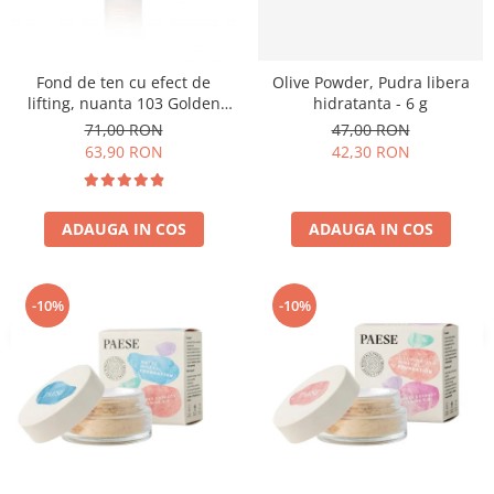
Fond de ten cu efect de
Olive Powder, Pudra libera
lifting, nuanta 103 Golden
hidratanta - 6 g
Beige - 30ml
71,00 RON
47,00 RON
63,90 RON
42,30 RON
ADAUGA IN COS
ADAUGA IN COS
-10%
-10%