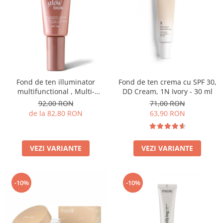
Fond de ten illuminator
Fond de ten crema cu SPF 30,
multifunctional , Multi-
DD Cream, 1N Ivory - 30 ml
function Illuminating
92,00 RON
71,00 RON
Foundation, nuanta 1N LIGHT
de la 82,80 RON
63,90 RON
BEIGE– 30 ml
VEZI VARIANTE
VEZI VARIANTE
-10%
-10%