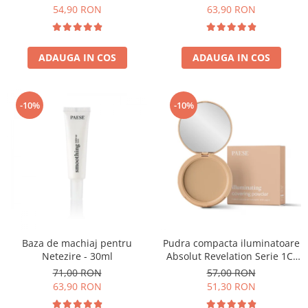
54,90 RON
63,90 RON
ADAUGA IN COS
ADAUGA IN COS
-10%
-10%
Baza de machiaj pentru
Pudra compacta iluminatoare
Netezire - 30ml
Absolut Revelation Serie 1C,
9g
71,00 RON
57,00 RON
63,90 RON
51,30 RON