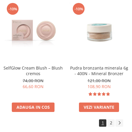
-10%
-10%
SelfGlow Cream Blush – Blush
Pudra bronzanta minerala 6g
cremos
- 400N - Mineral Bronzer
74,00 RON
121,00 RON
66,60 RON
108,90 RON
ADAUGA IN COS
VEZI VARIANTE
1
2