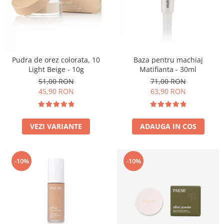
Pudra de orez colorata, 10
Baza pentru machiaj
Light Beige - 10g
Matifianta - 30ml
51,00 RON
71,00 RON
45,90 RON
63,90 RON
VEZI VARIANTE
ADAUGA IN COS
-10%
-10%