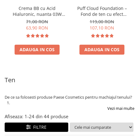
Crema BB cu Acid
Puff Cloud Foundation –
Hialuronic, nuanta 03W
Fond de ten cu efect
NATURAL 30ml
natural
71,00 RON
119,00 RON
63,90 RON
107,10 RON
ADAUGA IN COS
ADAUGA IN COS
Ten
De ce sa folosesti produse Paese Cosmetics pentru machiajul tenului?
Vezi mai multe
Afiseaza:
1-
24
din
44
produse
FILTRE