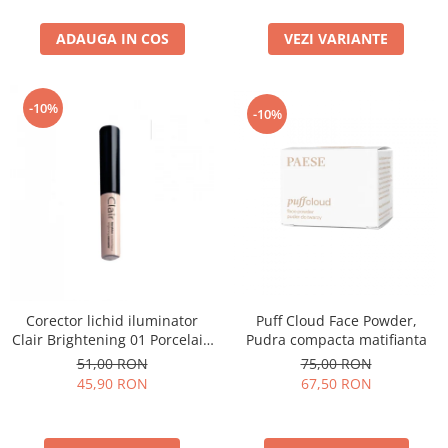
ADAUGA IN COS
VEZI VARIANTE
-10%
-10%
Puff Cloud Face Powder,
Corector lichid iluminator
Pudra compacta matifianta
Clair Brightening 01 Porcelain
- 6ml
75,00 RON
51,00 RON
67,50 RON
45,90 RON