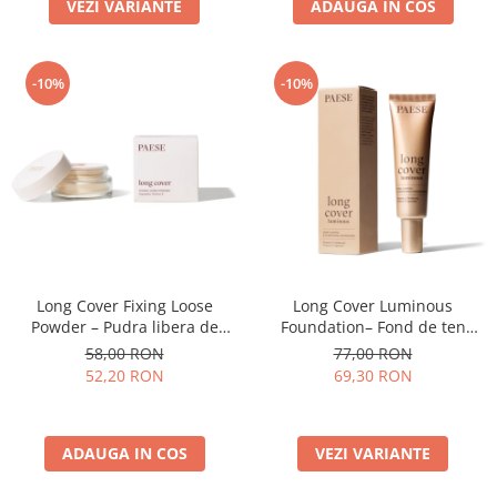
ADAUGA IN COS
VEZI VARIANTE
-10%
-10%
Long Cover Fixing Loose
Long Cover Luminous
Powder – Pudra libera de
Foundation– Fond de ten
fixare
luminos
58,00 RON
77,00 RON
52,20 RON
69,30 RON
ADAUGA IN COS
VEZI VARIANTE