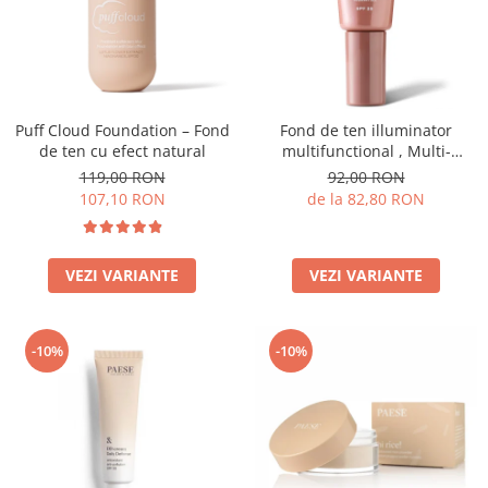
Puff Cloud Foundation – Fond
Fond de ten illuminator
de ten cu efect natural
multifunctional , Multi-
function Illuminating
119,00 RON
92,00 RON
Foundation, nuanta 1N LIGHT
107,10 RON
de la 82,80 RON
BEIGE– 30 ml
VEZI VARIANTE
VEZI VARIANTE
-10%
-10%