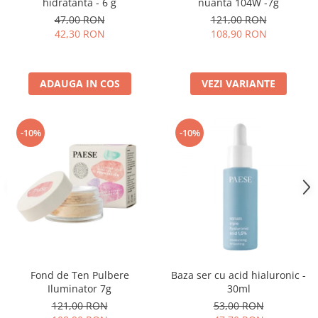
hidratanta - 6 g
nuanta 104W -7g
47,00 RON
121,00 RON
42,30 RON
108,90 RON
ADAUGA IN COS
VEZI VARIANTE
-10%
-10%
Fond de Ten Pulbere
Baza ser cu acid hialuronic -
Iluminator 7g
30ml
121,00 RON
53,00 RON