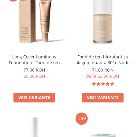
Long Cover Luminous
Fond de ten hidratant cu
Foundation– Fond de ten
colagen, nuanta 301c Nude -
luminos
30ml
77,00 RON
71,00 RON
69,30 RON
de la 63,90 RON
VEZI VARIANTE
VEZI VARIANTE
-10%