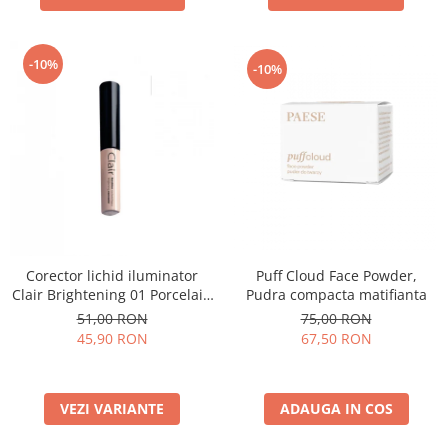
-10%
-10%
Puff Cloud Face Powder,
Corector lichid iluminator
Pudra compacta matifianta
Clair Brightening 01 Porcelain
- 6ml
75,00 RON
51,00 RON
67,50 RON
45,90 RON
ADAUGA IN COS
VEZI VARIANTE