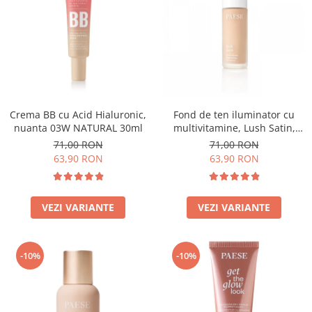
Crema BB cu Acid Hialuronic,
Fond de ten iluminator cu
nuanta 03W NATURAL 30ml
multivitamine, Lush Satin,
nuanta 31 Warm Beige - 30ml
71,00 RON
71,00 RON
63,90 RON
63,90 RON
VEZI VARIANTE
VEZI VARIANTE
-10%
-10%