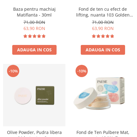
Baza pentru machiaj
Fond de ten cu efect de
Matifianta - 30ml
lifting, nuanta 103 Golden
Beige - 30ml
71,00 RON
71,00 RON
63,90 RON
63,90 RON
ADAUGA IN COS
ADAUGA IN COS
-10%
-10%
Olive Powder, Pudra libera
Fond de Ten Pulbere Mat,