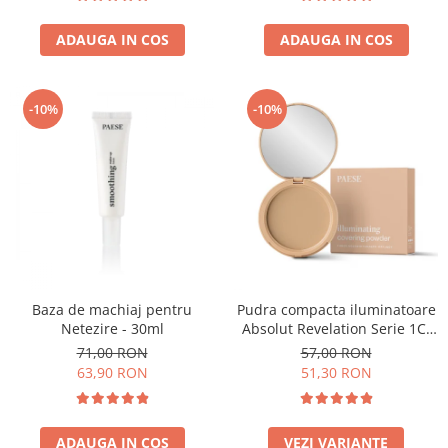
ADAUGA IN COS
ADAUGA IN COS
-10%
-10%
Baza de machiaj pentru
Pudra compacta iluminatoare
Netezire - 30ml
Absolut Revelation Serie 1C,
9g
71,00 RON
57,00 RON
63,90 RON
51,30 RON
ADAUGA IN COS
VEZI VARIANTE