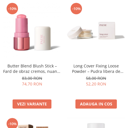
-10%
-10%
Butter Blend Blush Stick –
Long Cover Fixing Loose
Fard de obraz cremos, nuanta
Powder – Pudra libera de
01 PEONY - 6G
fixare
83,00 RON
58,00 RON
74,70 RON
52,20 RON
VEZI VARIANTE
ADAUGA IN COS
-10%