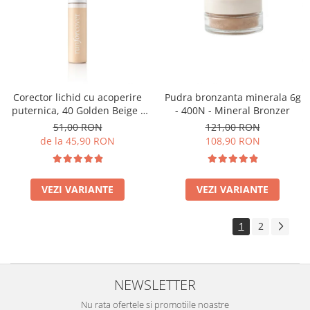
Corector lichid cu acoperire
Pudra bronzanta minerala 6g
puternica, 40 Golden Beige -
- 400N - Mineral Bronzer
9ml
51,00 RON
121,00 RON
de la 45,90 RON
108,90 RON
VEZI VARIANTE
VEZI VARIANTE
1
2
NEWSLETTER
Nu rata ofertele si promotiile noastre