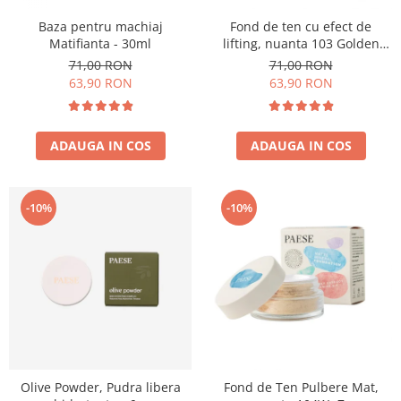
Baza pentru machiaj
Fond de ten cu efect de
Matifianta - 30ml
lifting, nuanta 103 Golden
Beige - 30ml
71,00 RON
71,00 RON
63,90 RON
63,90 RON
ADAUGA IN COS
ADAUGA IN COS
-10%
-10%
Olive Powder, Pudra libera
Fond de Ten Pulbere Mat,