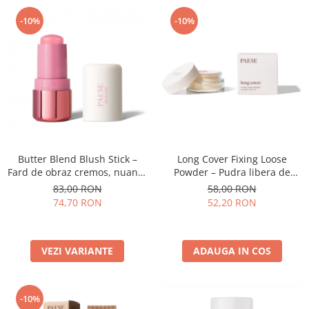
-10%
-10%
Butter Blend Blush Stick –
Long Cover Fixing Loose
Fard de obraz cremos, nuanta
Powder – Pudra libera de
01 PEONY - 6G
fixare
83,00 RON
58,00 RON
74,70 RON
52,20 RON
VEZI VARIANTE
ADAUGA IN COS
-10%