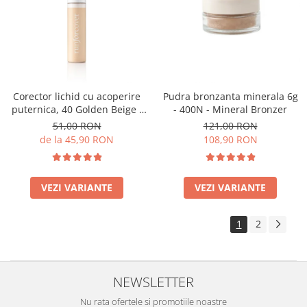
Corector lichid cu acoperire
Pudra bronzanta minerala 6g
puternica, 40 Golden Beige -
- 400N - Mineral Bronzer
9ml
51,00 RON
121,00 RON
de la 45,90 RON
108,90 RON
VEZI VARIANTE
VEZI VARIANTE
1
2
NEWSLETTER
Nu rata ofertele si promotiile noastre