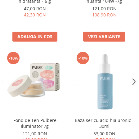
hidratanta - 6 g
nuanta 104W -7g
47,00 RON
121,00 RON
42,30 RON
108,90 RON
ADAUGA IN COS
VEZI VARIANTE
-10%
-10%
Fond de Ten Pulbere
Baza ser cu acid hialuronic -
Iluminator 7g
30ml
121,00 RON
53,00 RON