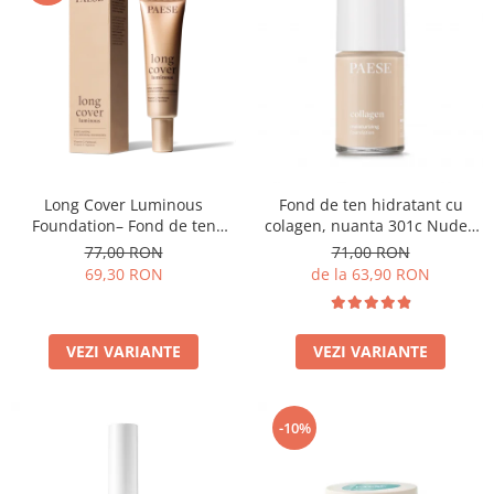
Long Cover Luminous
Fond de ten hidratant cu
Foundation– Fond de ten
colagen, nuanta 301c Nude -
luminos
30ml
77,00 RON
71,00 RON
69,30 RON
de la 63,90 RON
VEZI VARIANTE
VEZI VARIANTE
-10%