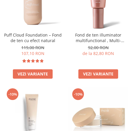
Puff Cloud Foundation – Fond
Fond de ten illuminator
de ten cu efect natural
multifunctional , Multi-
function Illuminating
119,00 RON
92,00 RON
Foundation, nuanta 1N LIGHT
107,10 RON
de la 82,80 RON
BEIGE– 30 ml
VEZI VARIANTE
VEZI VARIANTE
-10%
-10%