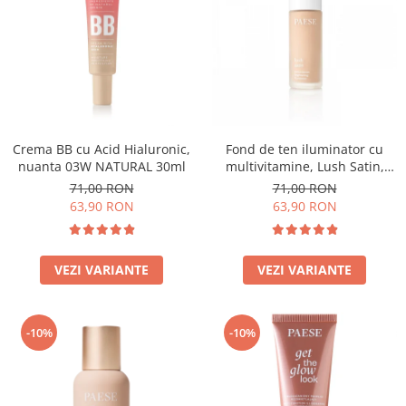
Crema BB cu Acid Hialuronic,
Fond de ten iluminator cu
nuanta 03W NATURAL 30ml
multivitamine, Lush Satin,
nuanta 31 Warm Beige - 30ml
71,00 RON
71,00 RON
63,90 RON
63,90 RON
VEZI VARIANTE
VEZI VARIANTE
-10%
-10%