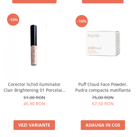
-10%
-10%
Puff Cloud Face Powder,
Corector lichid iluminator
Pudra compacta matifianta
Clair Brightening 01 Porcelain
- 6ml
75,00 RON
51,00 RON
67,50 RON
45,90 RON
ADAUGA IN COS
VEZI VARIANTE