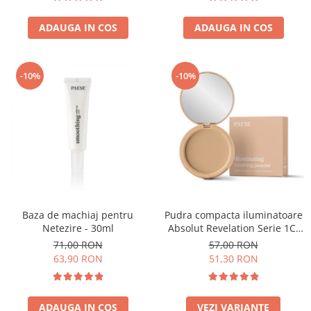
ADAUGA IN COS
ADAUGA IN COS
-10%
-10%
Baza de machiaj pentru
Pudra compacta iluminatoare
Netezire - 30ml
Absolut Revelation Serie 1C,
9g
71,00 RON
57,00 RON
63,90 RON
51,30 RON
ADAUGA IN COS
VEZI VARIANTE