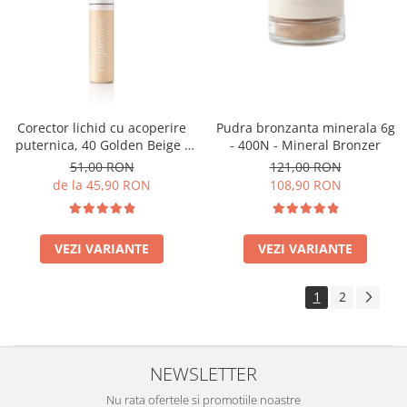
Corector lichid cu acoperire
Pudra bronzanta minerala 6g
puternica, 40 Golden Beige -
- 400N - Mineral Bronzer
9ml
51,00 RON
121,00 RON
de la 45,90 RON
108,90 RON
VEZI VARIANTE
VEZI VARIANTE
1
2
NEWSLETTER
Nu rata ofertele si promotiile noastre