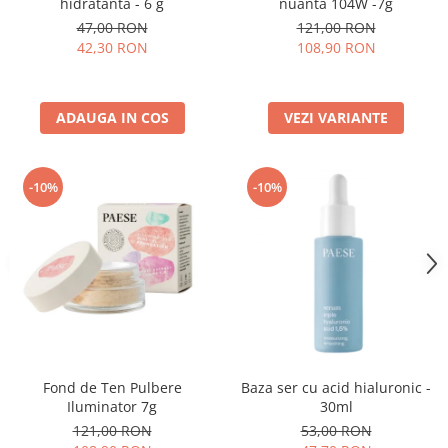
hidratanta - 6 g
nuanta 104W -7g
47,00 RON
121,00 RON
42,30 RON
108,90 RON
ADAUGA IN COS
VEZI VARIANTE
-10%
-10%
Fond de Ten Pulbere
Baza ser cu acid hialuronic -
Iluminator 7g
30ml
121,00 RON
53,00 RON