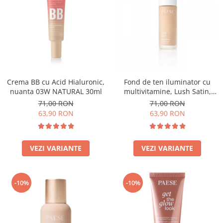
Crema BB cu Acid Hialuronic,
Fond de ten iluminator cu
nuanta 03W NATURAL 30ml
multivitamine, Lush Satin,
nuanta 31 Warm Beige - 30ml
71,00 RON
71,00 RON
63,90 RON
63,90 RON
VEZI VARIANTE
VEZI VARIANTE
-10%
-10%