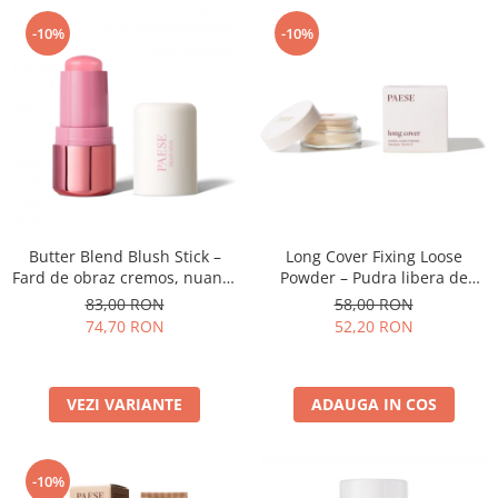
-10%
-10%
Butter Blend Blush Stick –
Long Cover Fixing Loose
Fard de obraz cremos, nuanta
Powder – Pudra libera de
01 PEONY - 6G
fixare
83,00 RON
58,00 RON
74,70 RON
52,20 RON
VEZI VARIANTE
ADAUGA IN COS
-10%