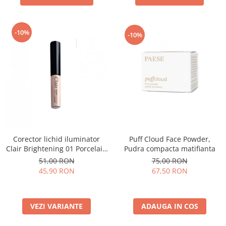
-10%
-10%
Puff Cloud Face Powder,
Corector lichid iluminator
Pudra compacta matifianta
Clair Brightening 01 Porcelain
- 6ml
75,00 RON
51,00 RON
67,50 RON
45,90 RON
ADAUGA IN COS
VEZI VARIANTE