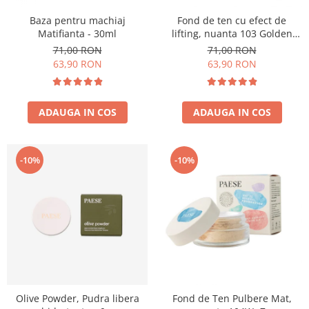
Baza pentru machiaj
Fond de ten cu efect de
Matifianta - 30ml
lifting, nuanta 103 Golden
Beige - 30ml
71,00 RON
71,00 RON
63,90 RON
63,90 RON
ADAUGA IN COS
ADAUGA IN COS
-10%
-10%
Olive Powder, Pudra libera
Fond de Ten Pulbere Mat,