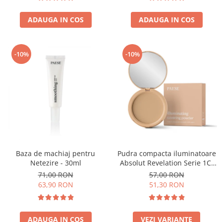
ADAUGA IN COS
ADAUGA IN COS
-10%
-10%
Baza de machiaj pentru
Pudra compacta iluminatoare
Netezire - 30ml
Absolut Revelation Serie 1C,
9g
71,00 RON
57,00 RON
63,90 RON
51,30 RON
ADAUGA IN COS
VEZI VARIANTE