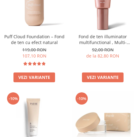
Puff Cloud Foundation – Fond
Fond de ten illuminator
de ten cu efect natural
multifunctional , Multi-
function Illuminating
119,00 RON
92,00 RON
Foundation, nuanta 1N LIGHT
107,10 RON
de la 82,80 RON
BEIGE– 30 ml
VEZI VARIANTE
VEZI VARIANTE
-10%
-10%