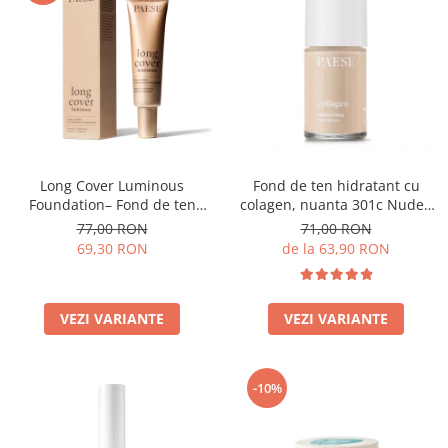
Long Cover Luminous
Fond de ten hidratant cu
Foundation– Fond de ten
colagen, nuanta 301c Nude -
luminos
30ml
77,00 RON
71,00 RON
69,30 RON
de la 63,90 RON
VEZI VARIANTE
VEZI VARIANTE
-10%