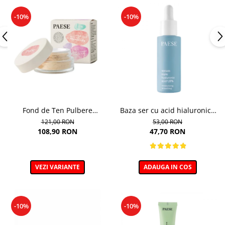
-10%
-10%
Fond de Ten Pulbere
Baza ser cu acid hialuronic -
Iluminator 7g
30ml
121,00 RON
53,00 RON
108,90 RON
47,70 RON
VEZI VARIANTE
ADAUGA IN COS
-10%
-10%