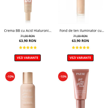
Crema BB cu Acid Hialuronic,
Fond de ten iluminator cu
nuanta 03W NATURAL 30ml
multivitamine, Lush Satin,
71,00 RON
71,00 RON
nuanta 31 Warm Beige - 30ml
63,90 RON
63,90 RON
VEZI VARIANTE
VEZI VARIANTE
-10%
-10%