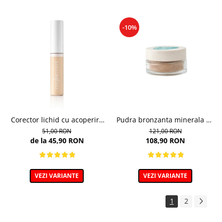
-10%
Corector lichid cu acoperire
Pudra bronzanta minerala 6g
puternica, 40 Golden Beige -
- 400N - Mineral Bronzer
51,00 RON
121,00 RON
9ml
de la 45,90 RON
108,90 RON
VEZI VARIANTE
VEZI VARIANTE
1
2