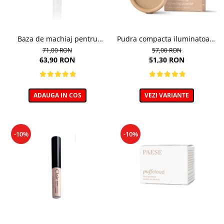
Baza de machiaj pentru
Pudra compacta iluminatoare
Netezire - 30ml
Absolut Revelation Serie 1C,
71,00 RON
57,00 RON
9g
63,90 RON
51,30 RON
ADAUGA IN COS
VEZI VARIANTE
-10%
-10%