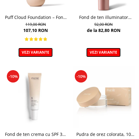
Puff Cloud Foundation – Fond
Fond de ten illuminator
de ten cu efect natural
multifunctional , Multi-
119,00 RON
92,00 RON
function Illuminating
107,10 RON
de la 82,80 RON
Foundation, nuanta 1N LIGHT
BEIGE– 30 ml
VEZI VARIANTE
VEZI VARIANTE
-10%
-10%
Fond de ten crema cu SPF 30,
Pudra de orez colorata, 10