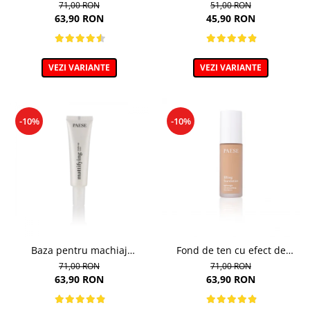
DD Cream, 1N Ivory - 30 ml
Light Beige - 10g
71,00 RON
51,00 RON
63,90 RON
45,90 RON
VEZI VARIANTE
VEZI VARIANTE
-10%
-10%
Baza pentru machiaj
Fond de ten cu efect de
Matifianta - 30ml
lifting, nuanta 103 Golden
71,00 RON
71,00 RON
Beige - 30ml
63,90 RON
63,90 RON