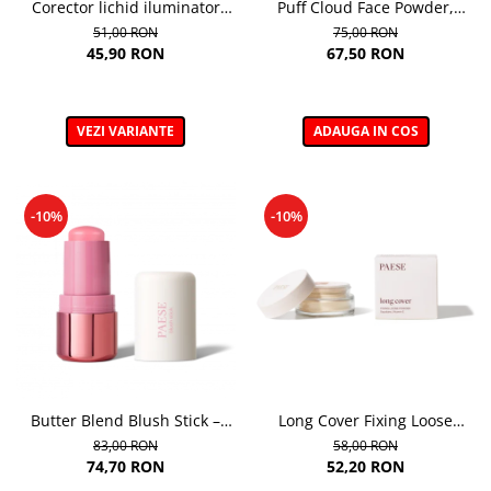
Corector lichid iluminator
Puff Cloud Face Powder,
Clair Brightening 01 Porcelain
Pudra compacta matifianta
51,00 RON
75,00 RON
- 6ml
45,90 RON
67,50 RON
VEZI VARIANTE
ADAUGA IN COS
-10%
-10%
Butter Blend Blush Stick –
Long Cover Fixing Loose
Fard de obraz cremos,
Powder – Pudra libera de
83,00 RON
58,00 RON
nuanta 01 PEONY - 6G
fixare
74,70 RON
52,20 RON