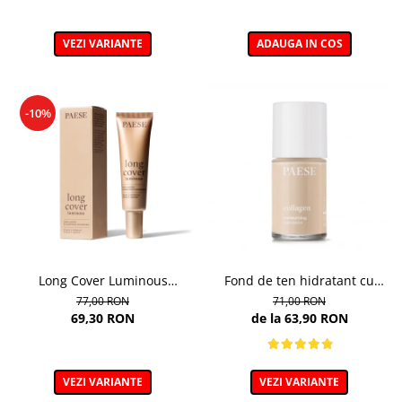
VEZI VARIANTE
ADAUGA IN COS
-10%
Long Cover Luminous
Fond de ten hidratant cu
Foundation– Fond de ten
colagen, nuanta 301c Nude -
77,00 RON
71,00 RON
luminos
30ml
69,30 RON
de la 63,90 RON
VEZI VARIANTE
VEZI VARIANTE