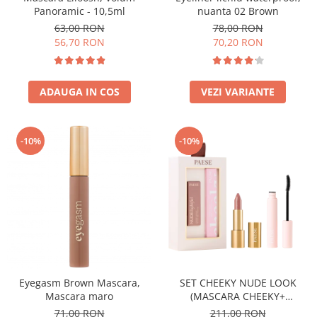
Panoramic - 10,5ml
nuanta 02 Brown
63,00 RON
78,00 RON
56,70 RON
70,20 RON
ADAUGA IN COS
VEZI VARIANTE
-10%
-10%
Eyegasm Brown Mascara,
SET CHEEKY NUDE LOOK
Mascara maro
(MASCARA CHEEKY+
NUDELIGHTFUL LIPSTICK NR
71,00 RON
211,00 RON