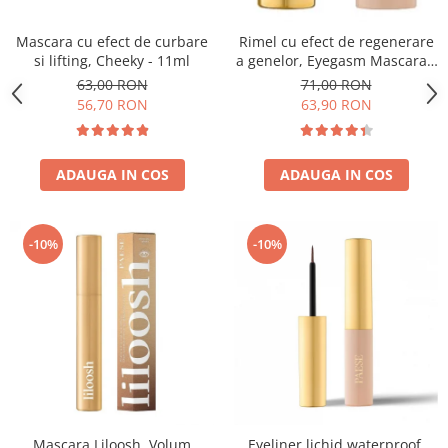
Mascara cu efect de curbare
Rimel cu efect de regenerare
si lifting, Cheeky - 11ml
a genelor, Eyegasm Mascara -
8ml
63,00 RON
71,00 RON
56,70 RON
63,90 RON
ADAUGA IN COS
ADAUGA IN COS
-10%
-10%
Mascara Liloosh, Volum
Eyeliner lichid waterproof,