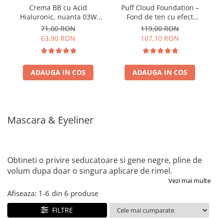
Crema BB cu Acid
Puff Cloud Foundation –
Hialuronic, nuanta 03W
Fond de ten cu efect
NATURAL 30ml
natural
71,00 RON
119,00 RON
63,90 RON
107,10 RON
ADAUGA IN COS
ADAUGA IN COS
Mascara & Eyeliner
Obtineti o privire seducatoare si gene negre, pline de
volum dupa doar o singura aplicare de rimel.
Vezi mai multe
Afiseaza:
1-
6
din
6
produse
FILTRE