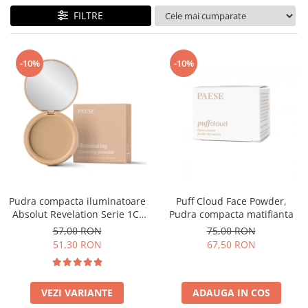
FILTRE
-10%
-10%
Pudra compacta iluminatoare
Puff Cloud Face Powder,
Absolut Revelation Serie 1C,
Pudra compacta matifianta
9g
57,00 RON
75,00 RON
51,30 RON
67,50 RON
VEZI VARIANTE
ADAUGA IN COS