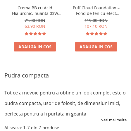
Crema BB cu Acid
Puff Cloud Foundation –
Hialuronic, nuanta 03W
Fond de ten cu efect
NATURAL 30ml
natural
71,00 RON
119,00 RON
63,90 RON
107,10 RON
ADAUGA IN COS
ADAUGA IN COS
Pudra compacta
Tot ce ai nevoie pentru a obtine un look complet este o
pudra compacta, usor de folosit, de dimensiuni mici,
perfecta pentru a fi purtata in geanta
Vezi mai multe
Afiseaza:
1-
7
din
7
produse