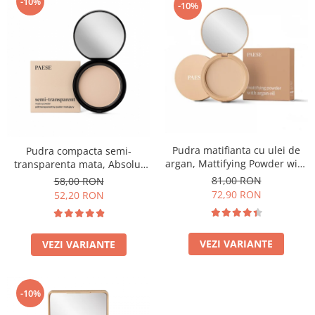
-10%
-10%
Pudra matifianta cu ulei de
Pudra compacta semi-
argan, Mattifying Powder with
transparenta mata, Absolut
argan oil - 8g
Revelation Serie 1A, 9g
81,00 RON
58,00 RON
72,90 RON
52,20 RON
VEZI VARIANTE
VEZI VARIANTE
-10%