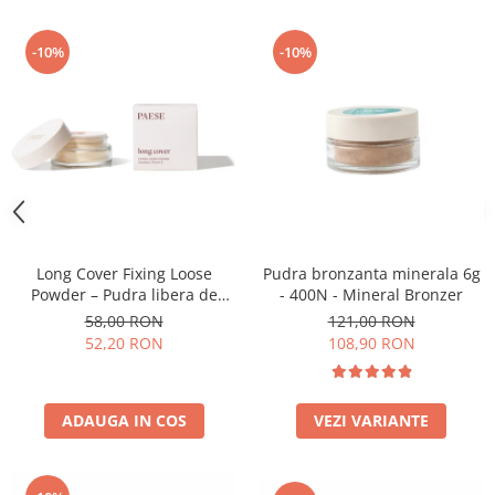
-10%
-10%
Long Cover Fixing Loose
Pudra bronzanta minerala 6g
Powder – Pudra libera de
- 400N - Mineral Bronzer
fixare
58,00 RON
121,00 RON
52,20 RON
108,90 RON
ADAUGA IN COS
VEZI VARIANTE