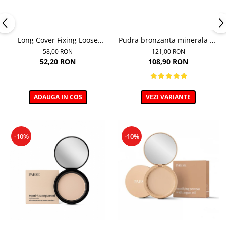
Long Cover Fixing Loose
Pudra bronzanta minerala 6g
Powder – Pudra libera de
- 400N - Mineral Bronzer
58,00 RON
121,00 RON
fixare
52,20 RON
108,90 RON
ADAUGA IN COS
VEZI VARIANTE
-10%
-10%