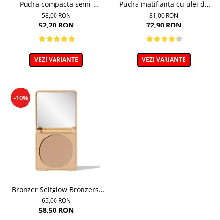
Pudra compacta semi-
Pudra matifianta cu ulei de
transparenta mata, Absolut
argan, Mattifying Powder
58,00 RON
81,00 RON
Revelation Serie 1A, 9g
with argan oil - 8g
52,20 RON
72,90 RON
VEZI VARIANTE
VEZI VARIANTE
-10%
Bronzer Selfglow Bronzers,
nuanta 01 COLD – 10 g
65,00 RON
58,50 RON