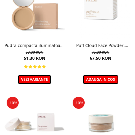
Pudra compacta iluminatoare
Puff Cloud Face Powder,
Absolut Revelation Serie 1C,
Pudra compacta matifianta
57,00 RON
75,00 RON
9g
51,30 RON
67,50 RON
VEZI VARIANTE
ADAUGA IN COS
-10%
-10%