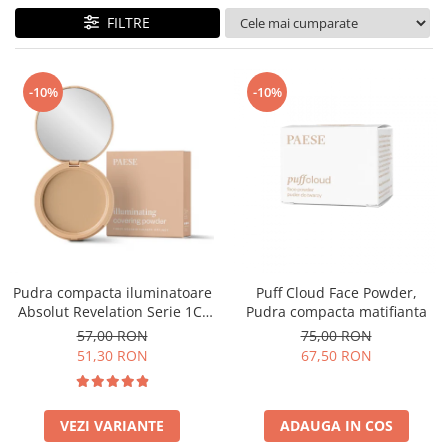
FILTRE
-10%
-10%
Pudra compacta iluminatoare
Puff Cloud Face Powder,
Absolut Revelation Serie 1C,
Pudra compacta matifianta
9g
57,00 RON
75,00 RON
51,30 RON
67,50 RON
VEZI VARIANTE
ADAUGA IN COS