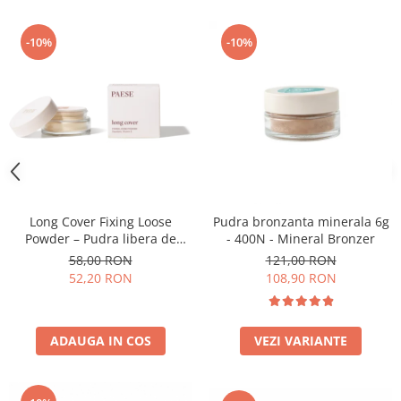
-10%
-10%
Long Cover Fixing Loose
Pudra bronzanta minerala 6g
Powder – Pudra libera de
- 400N - Mineral Bronzer
fixare
58,00 RON
121,00 RON
52,20 RON
108,90 RON
ADAUGA IN COS
VEZI VARIANTE