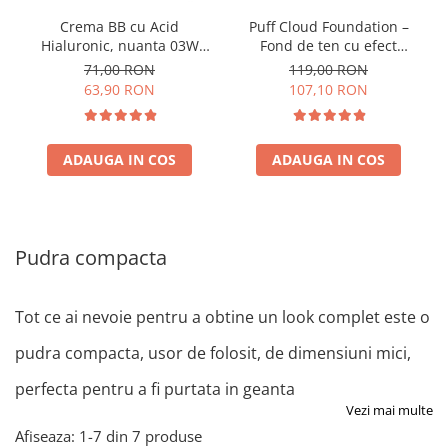
Crema BB cu Acid
Puff Cloud Foundation –
Hialuronic, nuanta 03W
Fond de ten cu efect
NATURAL 30ml
natural
71,00 RON
119,00 RON
63,90 RON
107,10 RON
ADAUGA IN COS
ADAUGA IN COS
Pudra compacta
Tot ce ai nevoie pentru a obtine un look complet este o
pudra compacta, usor de folosit, de dimensiuni mici,
perfecta pentru a fi purtata in geanta
Vezi mai multe
Afiseaza:
1-
7
din
7
produse