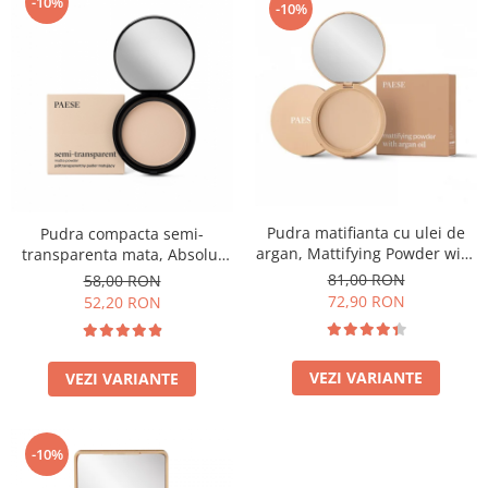
-10%
-10%
Pudra matifianta cu ulei de
Pudra compacta semi-
argan, Mattifying Powder with
transparenta mata, Absolut
argan oil - 8g
Revelation Serie 1A, 9g
81,00 RON
58,00 RON
72,90 RON
52,20 RON
VEZI VARIANTE
VEZI VARIANTE
-10%