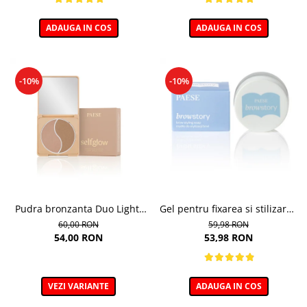
ADAUGA IN COS
ADAUGA IN COS
-10%
-10%
Pudra bronzanta Duo Light,
Gel pentru fixarea si stilizarea
Selfglow, nuanta Light - 6,5g
sprancenelor, Soap Browstory
60,00 RON
59,98 RON
- 8g
54,00 RON
53,98 RON
VEZI VARIANTE
ADAUGA IN COS