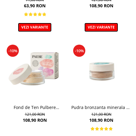
63,90 RON
108,90 RON
VEZI VARIANTE
VEZI VARIANTE
-10%
-10%
Fond de Ten Pulbere
Pudra bronzanta minerala 6g
Iluminator 7g
- 400N - Mineral Bronzer
121,00 RON
121,00 RON
108,90 RON
108,90 RON