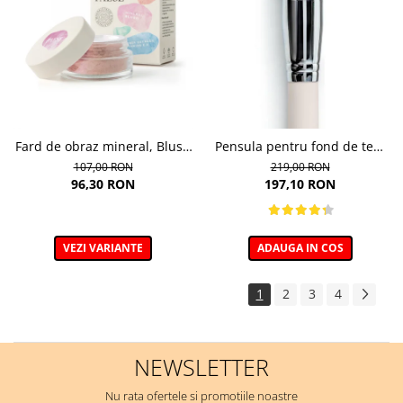
Fard de obraz mineral, Blush
Pensula pentru fond de ten,
nuanta 302C Mallow - 6g
Minerals 01
107,00 RON
219,00 RON
96,30 RON
197,10 RON
VEZI VARIANTE
ADAUGA IN COS
1
2
3
4
NEWSLETTER
Nu rata ofertele si promotiile noastre