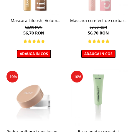
Mascara Liloosh, Volum
Mascara cu efect de curbare
Panoramic - 10,5ml
si lifting, Cheeky - 11ml
63,00 RON
63,00 RON
56,70 RON
56,70 RON
ADAUGA IN COS
ADAUGA IN COS
-10%
-10%
Pudra pulbere translucenta
Baza pentru machiaj