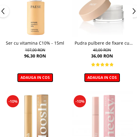
Ser cu vitamina C10% - 15ml
Pudra pulbere de fixare cu
bambus Paese Bamboo
107,00 RON
40,00 RON
Powder - 5g
96,30 RON
36,00 RON
ADAUGA IN COS
ADAUGA IN COS
-10%
-10%