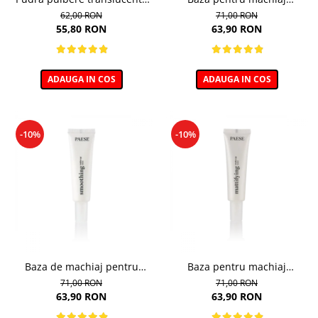
pentru zona ochilor, Puff
Corectoare - 30ml
62,00 RON
71,00 RON
Cloud 5,3g
55,80 RON
63,90 RON
ADAUGA IN COS
ADAUGA IN COS
-10%
-10%
Baza de machiaj pentru
Baza pentru machiaj
Netezire - 30ml
Matifianta - 30ml
71,00 RON
71,00 RON
63,90 RON
63,90 RON