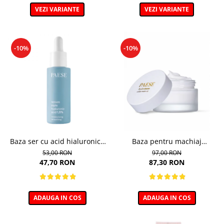
VEZI VARIANTE
VEZI VARIANTE
-10%
-10%
Baza ser cu acid hialuronic -
Baza pentru machiaj
30ml
hidratanta - 30ml
53,00 RON
97,00 RON
47,70 RON
87,30 RON
ADAUGA IN COS
ADAUGA IN COS