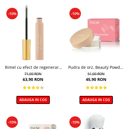
-10%
-10%
Rimel cu efect de regenerare
Pudra de orz, Beauty Powder
a genelor, Eyegasm Mascara -
Barley - 10g
71,00 RON
51,00 RON
8ml
63,90 RON
45,90 RON
ADAUGA IN COS
ADAUGA IN COS
-10%
-10%