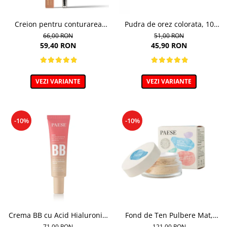
Creion pentru conturarea
Pudra de orez colorata, 10
sprancenelor, Powder Brow
Light Beige - 10g
66,00 RON
51,00 RON
Pencil, nuanta Honey Blond -
59,40 RON
45,90 RON
1.19g
VEZI VARIANTE
VEZI VARIANTE
-10%
-10%
Crema BB cu Acid Hialuronic,
Fond de Ten Pulbere Mat,
nuanta 03W NATURAL 30ml
nuanta 104W -7g
71,00 RON
121,00 RON