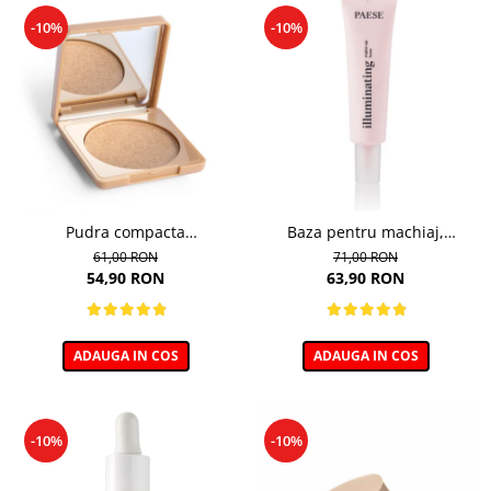
-10%
-10%
Pudra compacta
Baza pentru machiaj,
iluminatoare, Wonder Glow -
Illuminating Make-up Base -
61,00 RON
71,00 RON
7.5g
30ml
54,90 RON
63,90 RON
ADAUGA IN COS
ADAUGA IN COS
-10%
-10%