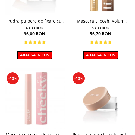
Pudra pulbere de fixare cu
Mascara Liloosh, Volum
bambus Paese Bamboo
Panoramic - 10,5ml
40,00 RON
63,00 RON
Powder - 5g
36,00 RON
56,70 RON
ADAUGA IN COS
ADAUGA IN COS
-10%
-10%
Mascara cu efect de curbare
Pudra pulbere translucenta