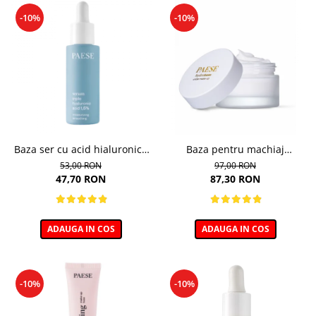
-10%
-10%
Baza ser cu acid hialuronic -
Baza pentru machiaj
30ml
hidratanta - 30ml
53,00 RON
97,00 RON
47,70 RON
87,30 RON
ADAUGA IN COS
ADAUGA IN COS
-10%
-10%