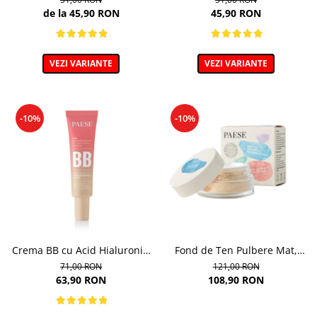
9ml
de la 45,90 RON
45,90 RON
VEZI VARIANTE
VEZI VARIANTE
-10%
-10%
Crema BB cu Acid Hialuronic,
Fond de Ten Pulbere Mat,
nuanta 03W NATURAL 30ml
nuanta 104W -7g
71,00 RON
121,00 RON
63,90 RON
108,90 RON