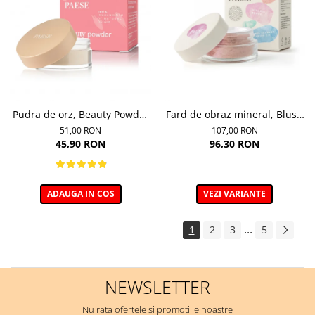
Pudra de orz, Beauty Powder
Fard de obraz mineral, Blush
Barley - 10g
nuanta 302C Mallow - 6g
51,00 RON
107,00 RON
45,90 RON
96,30 RON
ADAUGA IN COS
VEZI VARIANTE
...
1
2
3
5
NEWSLETTER
Nu rata ofertele si promotiile noastre