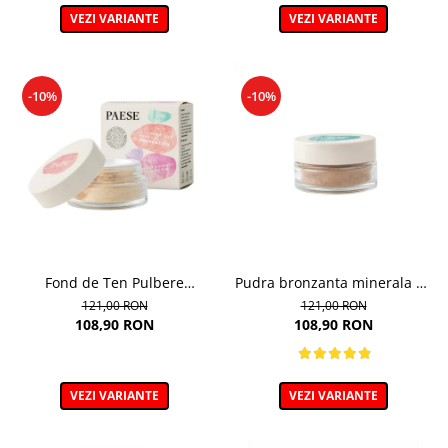
VEZI VARIANTE
VEZI VARIANTE
-10%
-10%
Fond de Ten Pulbere
Pudra bronzanta minerala 6g
Iluminator 7g
- 400N - Mineral Bronzer
121,00 RON
121,00 RON
108,90 RON
108,90 RON
VEZI VARIANTE
VEZI VARIANTE