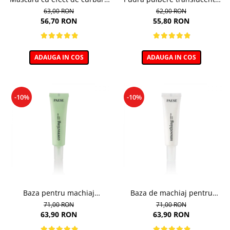
si lifting, Cheeky - 11ml
pentru zona ochilor, Puff
63,00 RON
62,00 RON
Cloud 5,3g
56,70 RON
55,80 RON
ADAUGA IN COS
ADAUGA IN COS
-10%
-10%
Baza pentru machiaj
Baza de machiaj pentru
Corectoare - 30ml
Netezire - 30ml
71,00 RON
71,00 RON
63,90 RON
63,90 RON