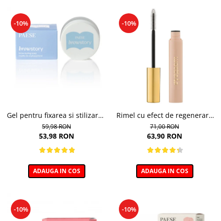
-10%
-10%
Gel pentru fixarea si stilizarea
Rimel cu efect de regenerare
sprancenelor, Soap Browstory
a genelor, Eyegasm Mascara -
59,98 RON
71,00 RON
- 8g
8ml
53,98 RON
63,90 RON
ADAUGA IN COS
ADAUGA IN COS
-10%
-10%