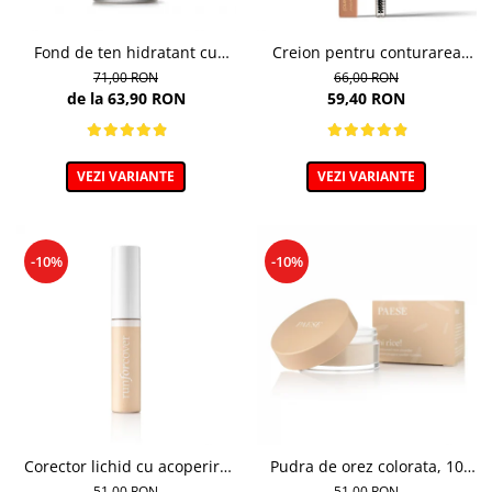
Fond de ten hidratant cu
Creion pentru conturarea
colagen, nuanta 301c Nude -
sprancenelor, Powder Brow
71,00 RON
66,00 RON
30ml
Pencil, nuanta Honey Blond -
de la 63,90 RON
59,40 RON
1.19g
VEZI VARIANTE
VEZI VARIANTE
-10%
-10%
Corector lichid cu acoperire
Pudra de orez colorata, 10
puternica, 40 Golden Beige -
Light Beige - 10g
51,00 RON
51,00 RON