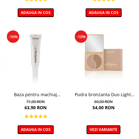
ADAUGA IN COS
ADAUGA IN COS
-10%
-10%
Baza pentru machiaj
Pudra bronzanta Duo Light,
Matifianta - 30ml
Selfglow, nuanta Light - 6,5g
71,00 RON
60,00 RON
63,90 RON
54,00 RON
ADAUGA IN COS
VEZI VARIANTE