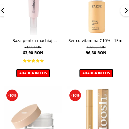
Baza pentru machiaj,
Ser cu vitamina C10% - 15ml
Illuminating Make-up Base -
71,00 RON
107,00 RON
30ml
63,90 RON
96,30 RON
ADAUGA IN COS
ADAUGA IN COS
-10%
-10%