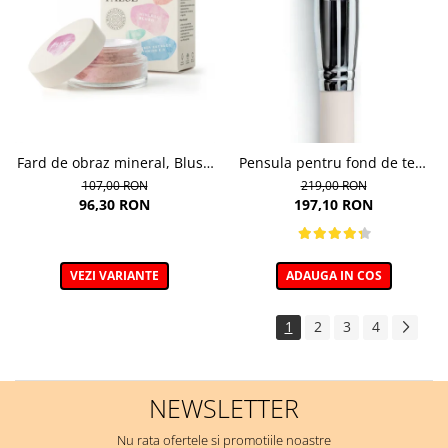
Fard de obraz mineral, Blush
Pensula pentru fond de ten,
nuanta 302C Mallow - 6g
Minerals 01
107,00 RON
219,00 RON
96,30 RON
197,10 RON
VEZI VARIANTE
ADAUGA IN COS
1
2
3
4
NEWSLETTER
Nu rata ofertele si promotiile noastre