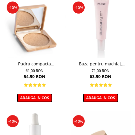
-10%
-10%
Pudra compacta
Baza pentru machiaj,
iluminatoare, Wonder Glow -
Illuminating Make-up Base -
61,00 RON
71,00 RON
7.5g
30ml
54,90 RON
63,90 RON
ADAUGA IN COS
ADAUGA IN COS
-10%
-10%