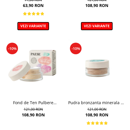
63,90 RON
108,90 RON
VEZI VARIANTE
VEZI VARIANTE
-10%
-10%
Fond de Ten Pulbere
Pudra bronzanta minerala 6g
Iluminator 7g
- 400N - Mineral Bronzer
121,00 RON
121,00 RON
108,90 RON
108,90 RON