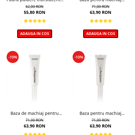
pentru zona ochilor, Puff
Corectoare - 30ml
62,00 RON
71,00 RON
Cloud 5,3g
55,80 RON
63,90 RON
ADAUGA IN COS
ADAUGA IN COS
-10%
-10%
Baza de machiaj pentru
Baza pentru machiaj
Netezire - 30ml
Matifianta - 30ml
71,00 RON
71,00 RON
63,90 RON
63,90 RON