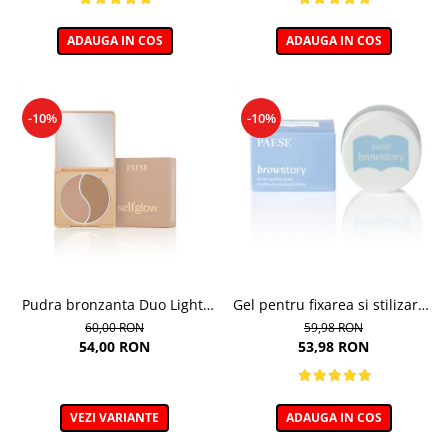
ADAUGA IN COS
ADAUGA IN COS
-10%
-10%
Pudra bronzanta Duo Light,
Gel pentru fixarea si stilizarea
Selfglow, nuanta Light - 6,5g
sprancenelor, Soap Browstory
60,00 RON
59,98 RON
- 8g
54,00 RON
53,98 RON
VEZI VARIANTE
ADAUGA IN COS