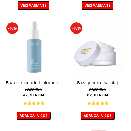
VEZI VARIANTE
VEZI VARIANTE
-10%
-10%
Baza ser cu acid hialuronic -
Baza pentru machiaj
30ml
hidratanta - 30ml
53,00 RON
97,00 RON
47,70 RON
87,30 RON
ADAUGA IN COS
ADAUGA IN COS