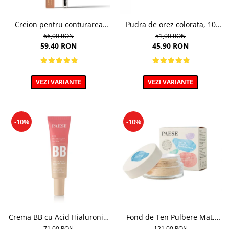
Creion pentru conturarea
Pudra de orez colorata, 10
sprancenelor, Powder Brow
Light Beige - 10g
66,00 RON
51,00 RON
Pencil, nuanta Honey Blond -
59,40 RON
45,90 RON
1.19g
VEZI VARIANTE
VEZI VARIANTE
-10%
-10%
Crema BB cu Acid Hialuronic,
Fond de Ten Pulbere Mat,
nuanta 03W NATURAL 30ml
nuanta 104W -7g
71,00 RON
121,00 RON