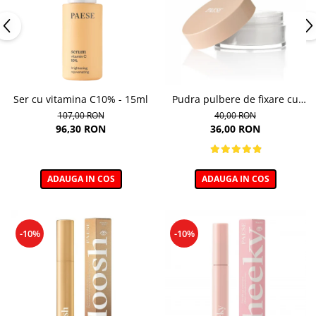
Ser cu vitamina C10% - 15ml
Pudra pulbere de fixare cu
bambus Paese Bamboo
107,00 RON
40,00 RON
Powder - 5g
96,30 RON
36,00 RON
ADAUGA IN COS
ADAUGA IN COS
-10%
-10%