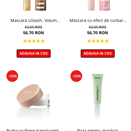
Mascara Liloosh, Volum
Mascara cu efect de curbare
Panoramic - 10,5ml
si lifting, Cheeky - 11ml
63,00 RON
63,00 RON
56,70 RON
56,70 RON
ADAUGA IN COS
ADAUGA IN COS
-10%
-10%
Pudra pulbere translucenta
Baza pentru machiaj