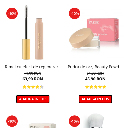
-10%
-10%
Rimel cu efect de regenerare
Pudra de orz, Beauty Powder
a genelor, Eyegasm Mascara -
Barley - 10g
71,00 RON
51,00 RON
8ml
63,90 RON
45,90 RON
ADAUGA IN COS
ADAUGA IN COS
-10%
-10%