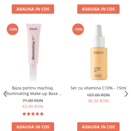
ADAUGA IN COS
ADAUGA IN COS
-10%
-10%
Baza pentru machiaj,
Ser cu vitamina C10% - 15ml
Illuminating Make-up Base -
107,00 RON
30ml
71,00 RON
96,30 RON
63,90 RON
ADAUGA IN COS
ADAUGA IN COS