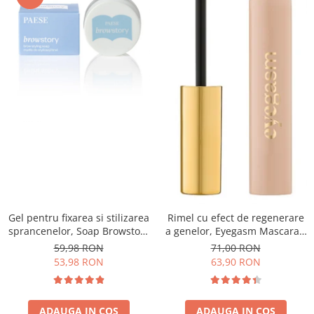
Gel pentru fixarea si stilizarea
Rimel cu efect de regenerare
sprancenelor, Soap Browstory
a genelor, Eyegasm Mascara -
- 8g
8ml
59,98 RON
71,00 RON
53,98 RON
63,90 RON
ADAUGA IN COS
ADAUGA IN COS