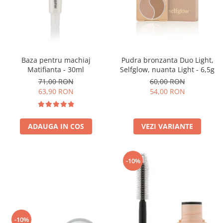
Baza pentru machiaj
Pudra bronzanta Duo Light,
Matifianta - 30ml
Selfglow, nuanta Light - 6,5g
71,00 RON
60,00 RON
63,90 RON
54,00 RON
ADAUGA IN COS
VEZI VARIANTE
-10%
-10%