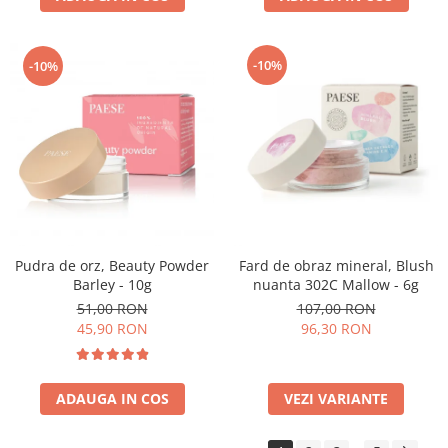
-10%
-10%
Pudra de orz, Beauty Powder
Fard de obraz mineral, Blush
Barley - 10g
nuanta 302C Mallow - 6g
51,00 RON
107,00 RON
45,90 RON
96,30 RON
ADAUGA IN COS
VEZI VARIANTE