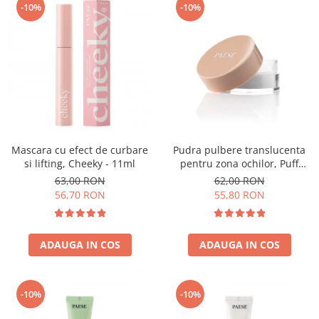
-10%
-10%
Mascara cu efect de curbare
Pudra pulbere translucenta
si lifting, Cheeky - 11ml
pentru zona ochilor, Puff
Cloud 5,3g
63,00 RON
62,00 RON
56,70 RON
55,80 RON
ADAUGA IN COS
ADAUGA IN COS
-10%
-10%