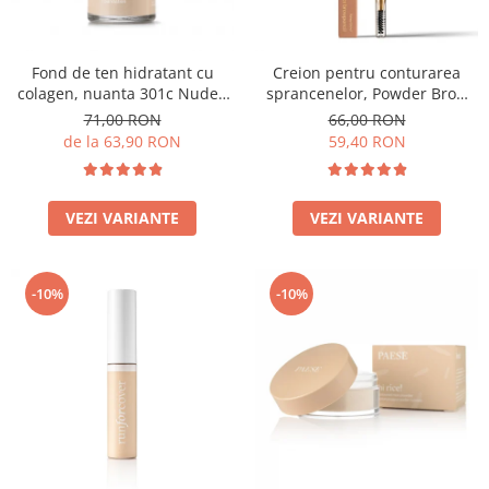
Fond de ten hidratant cu
Creion pentru conturarea
colagen, nuanta 301c Nude -
sprancenelor, Powder Brow
30ml
Pencil, nuanta Honey Blond -
71,00 RON
66,00 RON
1.19g
de la 63,90 RON
59,40 RON
VEZI VARIANTE
VEZI VARIANTE
-10%
-10%