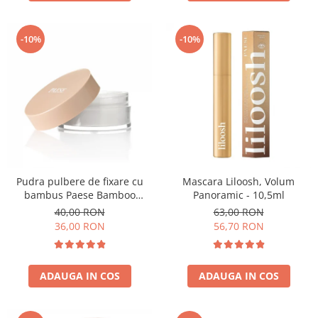
-10%
-10%
Pudra pulbere de fixare cu
Mascara Liloosh, Volum
bambus Paese Bamboo
Panoramic - 10,5ml
Powder - 5g
40,00 RON
63,00 RON
36,00 RON
56,70 RON
ADAUGA IN COS
ADAUGA IN COS