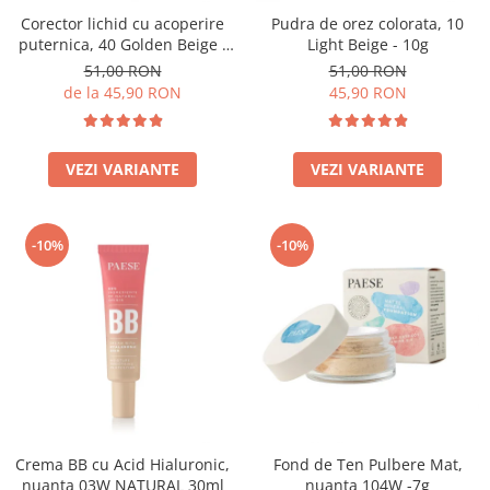
Corector lichid cu acoperire
Pudra de orez colorata, 10
puternica, 40 Golden Beige -
Light Beige - 10g
9ml
51,00 RON
51,00 RON
de la 45,90 RON
45,90 RON
VEZI VARIANTE
VEZI VARIANTE
-10%
-10%
Crema BB cu Acid Hialuronic,
Fond de Ten Pulbere Mat,
nuanta 03W NATURAL 30ml
nuanta 104W -7g