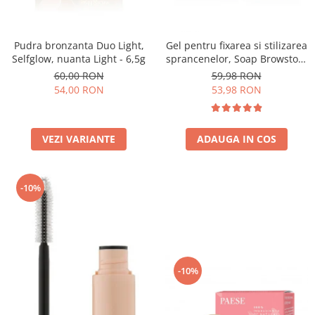
Pudra bronzanta Duo Light,
Gel pentru fixarea si stilizarea
Selfglow, nuanta Light - 6,5g
sprancenelor, Soap Browstory
- 8g
60,00 RON
59,98 RON
54,00 RON
53,98 RON
VEZI VARIANTE
ADAUGA IN COS
-10%
-10%