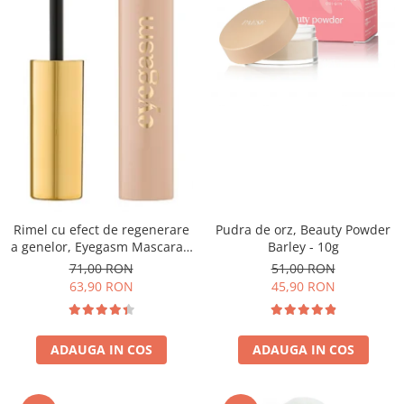
Pudra de orz, Beauty Powder
Rimel cu efect de regenerare
Barley - 10g
a genelor, Eyegasm Mascara -
8ml
51,00 RON
71,00 RON
45,90 RON
63,90 RON
ADAUGA IN COS
ADAUGA IN COS