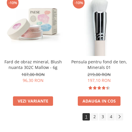
-10%
-10%
Fard de obraz mineral, Blush
Pensula pentru fond de ten,
nuanta 302C Mallow - 6g
Minerals 01
107,00 RON
219,00 RON
96,30 RON
197,10 RON
VEZI VARIANTE
ADAUGA IN COS
1
2
3
4