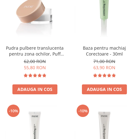
Pudra pulbere translucenta
Baza pentru machiaj
pentru zona ochilor, Puff
Corectoare - 30ml
Cloud 5,3g
62,00 RON
71,00 RON
55,80 RON
63,90 RON
ADAUGA IN COS
ADAUGA IN COS
-10%
-10%