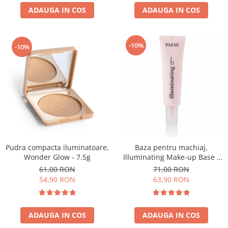
ADAUGA IN COS
ADAUGA IN COS
-10%
-10%
Pudra compacta iluminatoare,
Baza pentru machiaj,
Wonder Glow - 7.5g
Illuminating Make-up Base -
30ml
61,00 RON
71,00 RON
54,90 RON
63,90 RON
ADAUGA IN COS
ADAUGA IN COS