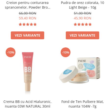
Creion pentru conturarea
Pudra de orez colorata, 10
sprancenelor, Powder Brow
Light Beige - 10g
Pencil, nuanta Honey Blond -
66,00 RON
51,00 RON
1.19g
59,40 RON
45,90 RON
VEZI VARIANTE
VEZI VARIANTE
-10%
-10%
Crema BB cu Acid Hialuronic,
Fond de Ten Pulbere Mat,
nuanta 03W NATURAL 30ml
nuanta 104W -7g