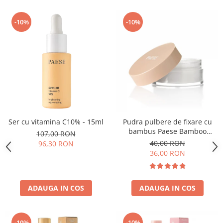
-10%
-10%
Ser cu vitamina C10% - 15ml
Pudra pulbere de fixare cu
bambus Paese Bamboo
107,00 RON
Powder - 5g
40,00 RON
96,30 RON
36,00 RON
ADAUGA IN COS
ADAUGA IN COS
-10%
-10%