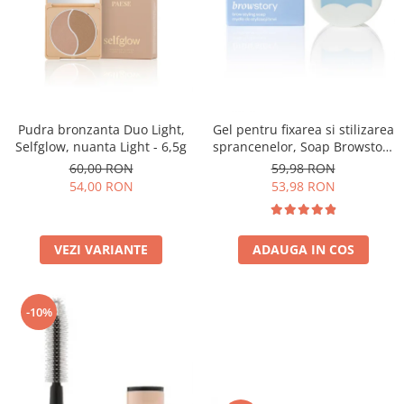
Pudra bronzanta Duo Light,
Gel pentru fixarea si stilizarea
Selfglow, nuanta Light - 6,5g
sprancenelor, Soap Browstory
- 8g
60,00 RON
59,98 RON
54,00 RON
53,98 RON
VEZI VARIANTE
ADAUGA IN COS
-10%