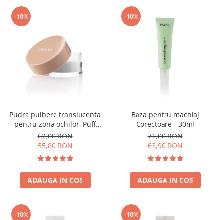
-10%
-10%
Pudra pulbere translucenta
Baza pentru machiaj
pentru zona ochilor, Puff
Corectoare - 30ml
Cloud 5,3g
62,00 RON
71,00 RON
55,80 RON
63,90 RON
ADAUGA IN COS
ADAUGA IN COS
-10%
-10%