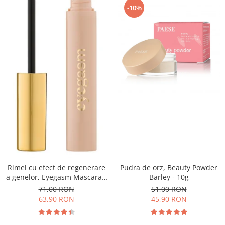
-10%
Pudra de orz, Beauty Powder
Rimel cu efect de regenerare
Barley - 10g
a genelor, Eyegasm Mascara -
8ml
51,00 RON
71,00 RON
45,90 RON
63,90 RON