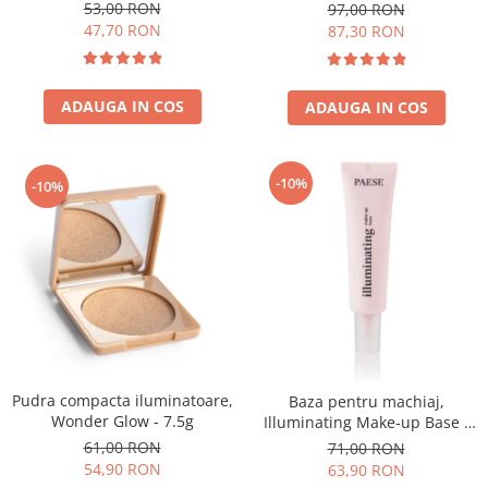
53,00 RON
97,00 RON
47,70 RON
87,30 RON
ADAUGA IN COS
ADAUGA IN COS
-10%
-10%
Pudra compacta iluminatoare,
Baza pentru machiaj,
Wonder Glow - 7.5g
Illuminating Make-up Base -
30ml
61,00 RON
71,00 RON
54,90 RON
63,90 RON