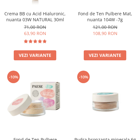
Crema BB cu Acid Hialuronic,
Fond de Ten Pulbere Mat,
nuanta 03W NATURAL 30ml
nuanta 104W -7g
71,00 RON
121,00 RON
63,90 RON
108,90 RON
VEZI VARIANTE
VEZI VARIANTE
-10%
-10%
Fond de Ten Pulbere
Pudra bronzanta minerala 6g