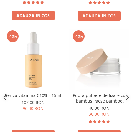
ADAUGA IN COS
ADAUGA IN COS
-10%
-10%
Ser cu vitamina C10% - 15ml
Pudra pulbere de fixare cu
bambus Paese Bamboo
107,00 RON
Powder - 5g
40,00 RON
96,30 RON
36,00 RON