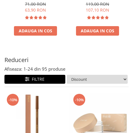
NATURAL 30ml
natural
71,00 RON
119,00 RON
63,90 RON
107,10 RON
ADAUGA IN COS
ADAUGA IN COS
Reduceri
Afiseaza:
1-
24
din
95
produse
FILTRE
-10%
-10%