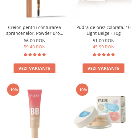
Creion pentru conturarea
Pudra de orez colorata, 10
sprancenelor, Powder Brow
Light Beige - 10g
Pencil, nuanta Honey Blond -
66,00 RON
51,00 RON
1.19g
59,40 RON
45,90 RON
VEZI VARIANTE
VEZI VARIANTE
-10%
-10%