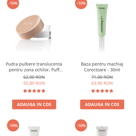
-10%
-10%
Pudra pulbere translucenta
Baza pentru machiaj
pentru zona ochilor, Puff
Corectoare - 30ml
Cloud 5,3g
62,00 RON
71,00 RON
55,80 RON
63,90 RON
ADAUGA IN COS
ADAUGA IN COS
-10%
-10%