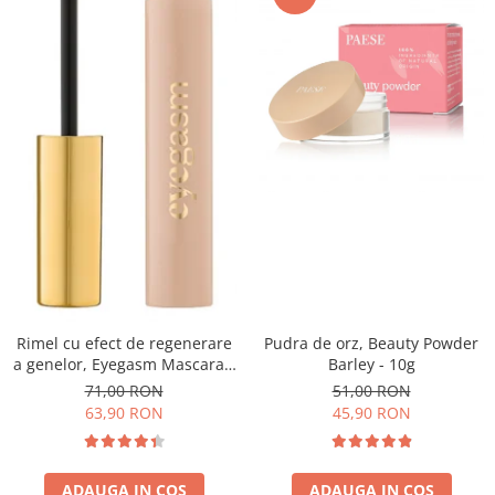
Pudra de orz, Beauty Powder
Rimel cu efect de regenerare
Barley - 10g
a genelor, Eyegasm Mascara -
8ml
51,00 RON
71,00 RON
45,90 RON
63,90 RON
ADAUGA IN COS
ADAUGA IN COS