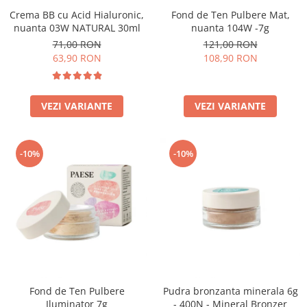
Crema BB cu Acid Hialuronic,
Fond de Ten Pulbere Mat,
nuanta 03W NATURAL 30ml
nuanta 104W -7g
71,00 RON
121,00 RON
63,90 RON
108,90 RON
VEZI VARIANTE
VEZI VARIANTE
-10%
-10%
Fond de Ten Pulbere
Pudra bronzanta minerala 6g
Iluminator 7g
- 400N - Mineral Bronzer