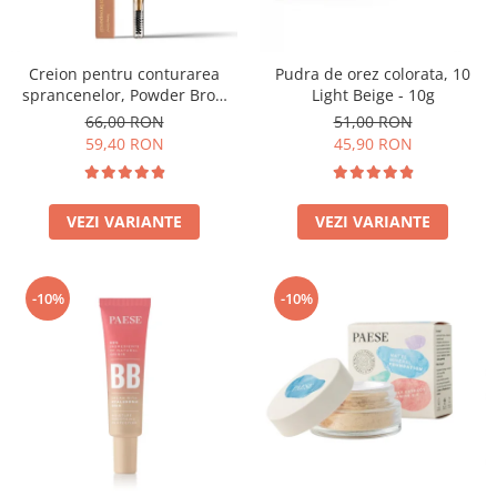
Creion pentru conturarea
Pudra de orez colorata, 10
sprancenelor, Powder Brow
Light Beige - 10g
Pencil, nuanta Honey Blond -
66,00 RON
51,00 RON
1.19g
59,40 RON
45,90 RON
VEZI VARIANTE
VEZI VARIANTE
-10%
-10%