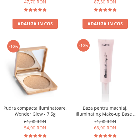
47,70 RON
87,30 RON
ADAUGA IN COS
ADAUGA IN COS
-10%
-10%
Pudra compacta iluminatoare,
Baza pentru machiaj,
Wonder Glow - 7.5g
Illuminating Make-up Base -
30ml
61,00 RON
71,00 RON
54,90 RON
63,90 RON