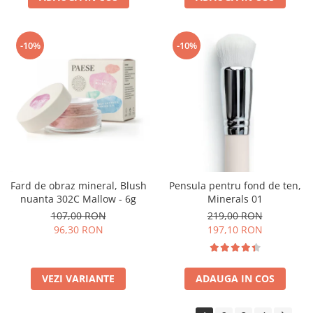
-10%
-10%
Fard de obraz mineral, Blush
Pensula pentru fond de ten,
nuanta 302C Mallow - 6g
Minerals 01
107,00 RON
219,00 RON
96,30 RON
197,10 RON
VEZI VARIANTE
ADAUGA IN COS