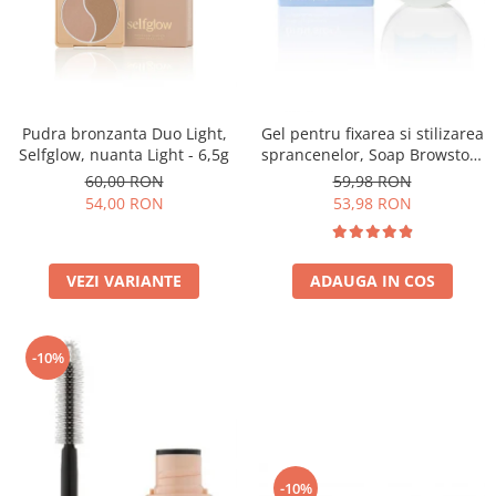
Pudra bronzanta Duo Light,
Gel pentru fixarea si stilizarea
Selfglow, nuanta Light - 6,5g
sprancenelor, Soap Browstory
- 8g
60,00 RON
59,98 RON
54,00 RON
53,98 RON
VEZI VARIANTE
ADAUGA IN COS
-10%
-10%