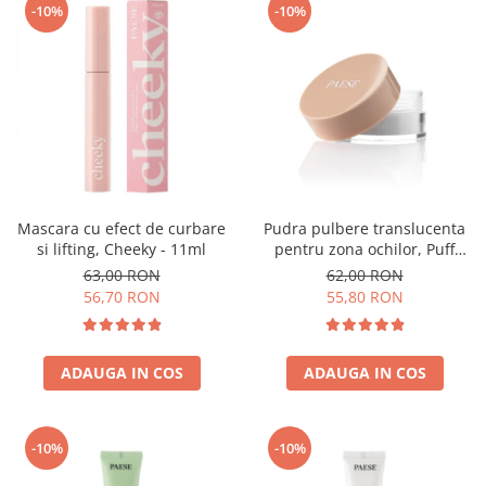
-10%
-10%
Mascara cu efect de curbare
Pudra pulbere translucenta
si lifting, Cheeky - 11ml
pentru zona ochilor, Puff
Cloud 5,3g
63,00 RON
62,00 RON
56,70 RON
55,80 RON
ADAUGA IN COS
ADAUGA IN COS
-10%
-10%