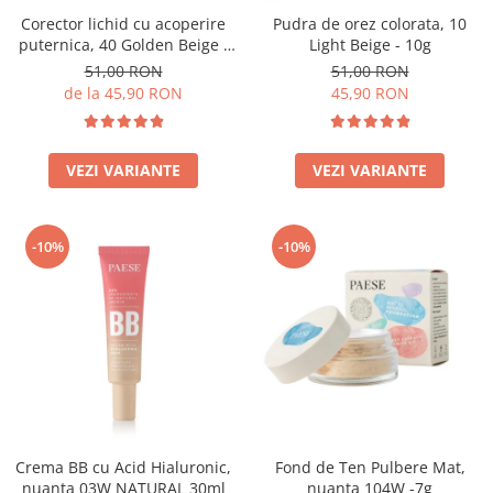
Corector lichid cu acoperire
Pudra de orez colorata, 10
puternica, 40 Golden Beige -
Light Beige - 10g
9ml
51,00 RON
51,00 RON
de la 45,90 RON
45,90 RON
VEZI VARIANTE
VEZI VARIANTE
-10%
-10%
Crema BB cu Acid Hialuronic,
Fond de Ten Pulbere Mat,
nuanta 03W NATURAL 30ml
nuanta 104W -7g