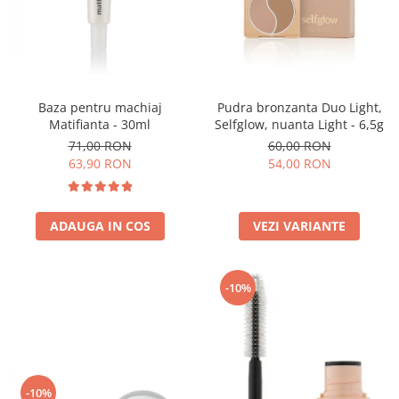
Baza pentru machiaj
Pudra bronzanta Duo Light,
Matifianta - 30ml
Selfglow, nuanta Light - 6,5g
71,00 RON
60,00 RON
63,90 RON
54,00 RON
ADAUGA IN COS
VEZI VARIANTE
-10%
-10%