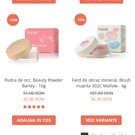
-10%
-10%
Pudra de orz, Beauty Powder
Fard de obraz mineral, Blush
Barley - 10g
nuanta 302C Mallow - 6g
51,00 RON
107,00 RON
45,90 RON
96,30 RON
ADAUGA IN COS
VEZI VARIANTE