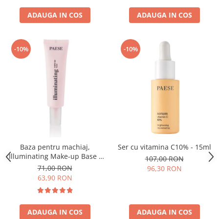
ADAUGA IN COS
ADAUGA IN COS
-10%
-10%
Baza pentru machiaj,
Ser cu vitamina C10% - 15ml
Illuminating Make-up Base -
107,00 RON
30ml
71,00 RON
96,30 RON
63,90 RON
ADAUGA IN COS
ADAUGA IN COS