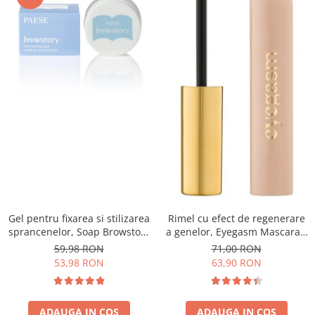
Gel pentru fixarea si stilizarea
Rimel cu efect de regenerare
sprancenelor, Soap Browstory
a genelor, Eyegasm Mascara -
- 8g
8ml
59,98 RON
71,00 RON
53,98 RON
63,90 RON
ADAUGA IN COS
ADAUGA IN COS