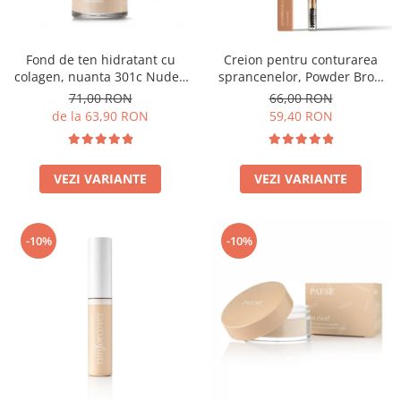
Fond de ten hidratant cu
Creion pentru conturarea
colagen, nuanta 301c Nude -
sprancenelor, Powder Brow
30ml
Pencil, nuanta Honey Blond -
71,00 RON
66,00 RON
1.19g
de la 63,90 RON
59,40 RON
VEZI VARIANTE
VEZI VARIANTE
-10%
-10%