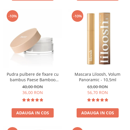
-10%
-10%
Pudra pulbere de fixare cu
Mascara Liloosh, Volum
bambus Paese Bamboo
Panoramic - 10,5ml
Powder - 5g
40,00 RON
63,00 RON
36,00 RON
56,70 RON
ADAUGA IN COS
ADAUGA IN COS