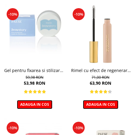
-10%
-10%
Gel pentru fixarea si stilizarea
Rimel cu efect de regenerare
sprancenelor, Soap Browstory
a genelor, Eyegasm Mascara -
59,98 RON
71,00 RON
- 8g
8ml
53,98 RON
63,90 RON
ADAUGA IN COS
ADAUGA IN COS
-10%
-10%