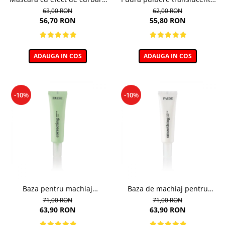
si lifting, Cheeky - 11ml
pentru zona ochilor, Puff
63,00 RON
62,00 RON
Cloud 5,3g
56,70 RON
55,80 RON
ADAUGA IN COS
ADAUGA IN COS
-10%
-10%
Baza pentru machiaj
Baza de machiaj pentru
Corectoare - 30ml
Netezire - 30ml
71,00 RON
71,00 RON
63,90 RON
63,90 RON