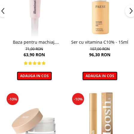
Baza pentru machiaj,
Ser cu vitamina C10% - 15ml
Illuminating Make-up Base -
71,00 RON
107,00 RON
30ml
63,90 RON
96,30 RON
ADAUGA IN COS
ADAUGA IN COS
-10%
-10%