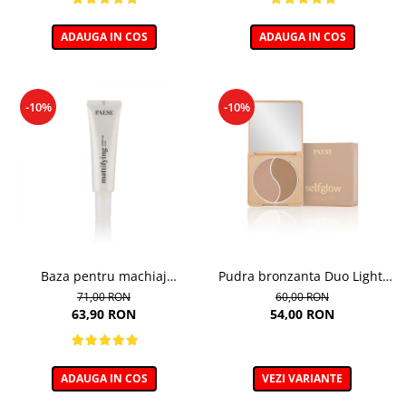
ADAUGA IN COS
ADAUGA IN COS
-10%
-10%
Baza pentru machiaj
Pudra bronzanta Duo Light,
Matifianta - 30ml
Selfglow, nuanta Light - 6,5g
71,00 RON
60,00 RON
63,90 RON
54,00 RON
ADAUGA IN COS
VEZI VARIANTE