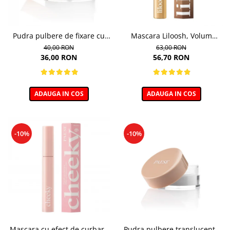
Pudra pulbere de fixare cu
Mascara Liloosh, Volum
bambus Paese Bamboo
Panoramic - 10,5ml
40,00 RON
63,00 RON
Powder - 5g
36,00 RON
56,70 RON
ADAUGA IN COS
ADAUGA IN COS
-10%
-10%
Mascara cu efect de curbare
Pudra pulbere translucenta