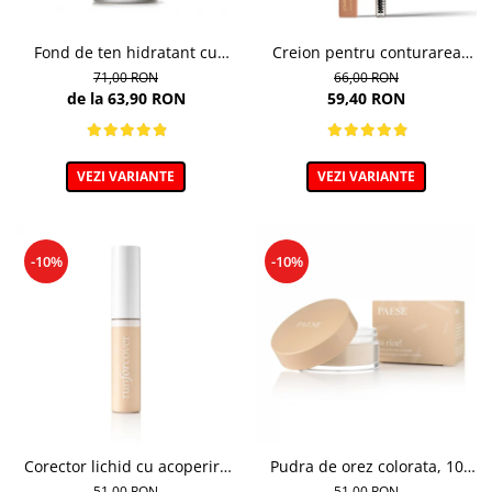
Fond de ten hidratant cu
Creion pentru conturarea
colagen, nuanta 301c Nude -
sprancenelor, Powder Brow
71,00 RON
66,00 RON
30ml
Pencil, nuanta Honey Blond -
de la 63,90 RON
59,40 RON
1.19g
VEZI VARIANTE
VEZI VARIANTE
-10%
-10%
Corector lichid cu acoperire
Pudra de orez colorata, 10
puternica, 40 Golden Beige -
Light Beige - 10g
51,00 RON
51,00 RON