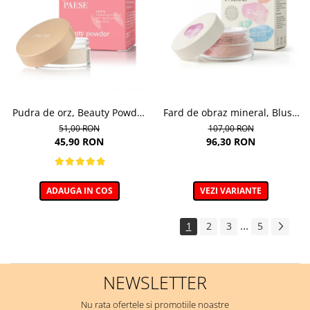
Pudra de orz, Beauty Powder
Fard de obraz mineral, Blush
Barley - 10g
nuanta 302C Mallow - 6g
51,00 RON
107,00 RON
45,90 RON
96,30 RON
ADAUGA IN COS
VEZI VARIANTE
...
1
2
3
5
NEWSLETTER
Nu rata ofertele si promotiile noastre