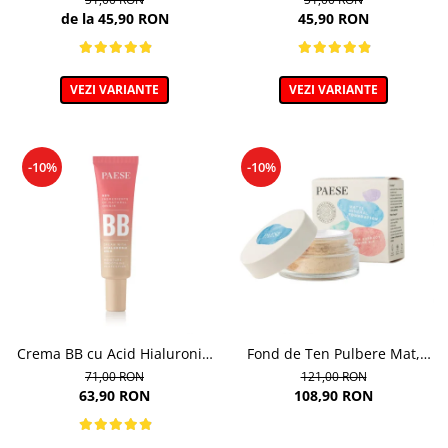
9ml
de la 45,90 RON
45,90 RON
VEZI VARIANTE
VEZI VARIANTE
-10%
-10%
Crema BB cu Acid Hialuronic,
Fond de Ten Pulbere Mat,
nuanta 03W NATURAL 30ml
nuanta 104W -7g
71,00 RON
121,00 RON
63,90 RON
108,90 RON