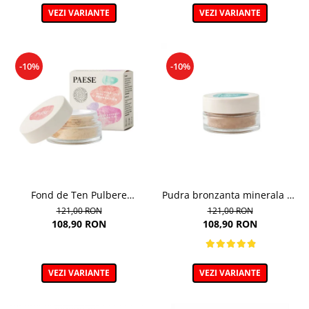
VEZI VARIANTE
VEZI VARIANTE
-10%
-10%
Fond de Ten Pulbere
Pudra bronzanta minerala 6g
Iluminator 7g
- 400N - Mineral Bronzer
121,00 RON
121,00 RON
108,90 RON
108,90 RON
VEZI VARIANTE
VEZI VARIANTE