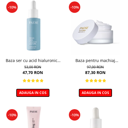
-10%
-10%
Baza ser cu acid hialuronic -
Baza pentru machiaj
30ml
hidratanta - 30ml
53,00 RON
97,00 RON
47,70 RON
87,30 RON
ADAUGA IN COS
ADAUGA IN COS
-10%
-10%