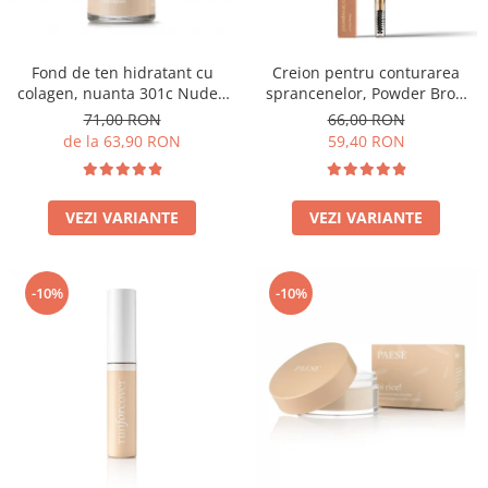
Fond de ten hidratant cu
Creion pentru conturarea
colagen, nuanta 301c Nude -
sprancenelor, Powder Brow
30ml
Pencil, nuanta Honey Blond -
71,00 RON
66,00 RON
1.19g
de la 63,90 RON
59,40 RON
VEZI VARIANTE
VEZI VARIANTE
-10%
-10%