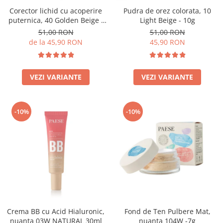
Corector lichid cu acoperire
Pudra de orez colorata, 10
puternica, 40 Golden Beige -
Light Beige - 10g
9ml
51,00 RON
51,00 RON
de la 45,90 RON
45,90 RON
VEZI VARIANTE
VEZI VARIANTE
-10%
-10%
Crema BB cu Acid Hialuronic,
Fond de Ten Pulbere Mat,
nuanta 03W NATURAL 30ml
nuanta 104W -7g