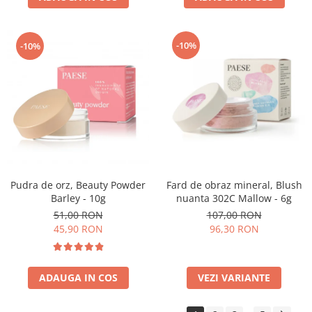
-10%
-10%
Pudra de orz, Beauty Powder
Fard de obraz mineral, Blush
Barley - 10g
nuanta 302C Mallow - 6g
51,00 RON
107,00 RON
45,90 RON
96,30 RON
ADAUGA IN COS
VEZI VARIANTE