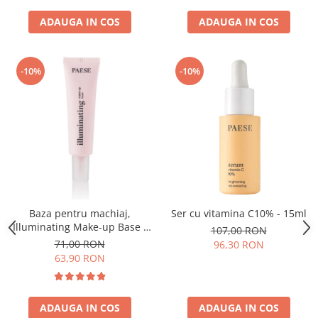
ADAUGA IN COS
ADAUGA IN COS
-10%
-10%
Baza pentru machiaj,
Ser cu vitamina C10% - 15ml
Illuminating Make-up Base -
107,00 RON
30ml
71,00 RON
96,30 RON
63,90 RON
ADAUGA IN COS
ADAUGA IN COS