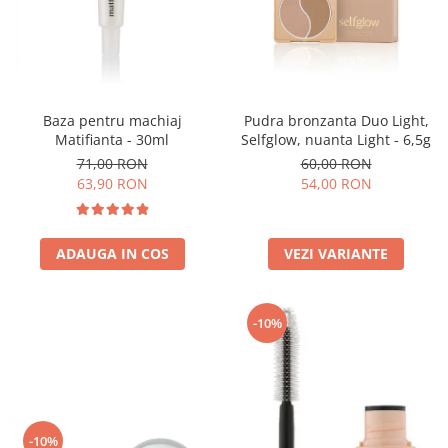
Baza pentru machiaj
Pudra bronzanta Duo Light,
Matifianta - 30ml
Selfglow, nuanta Light - 6,5g
71,00 RON
60,00 RON
63,90 RON
54,00 RON
ADAUGA IN COS
VEZI VARIANTE
-10%
-10%