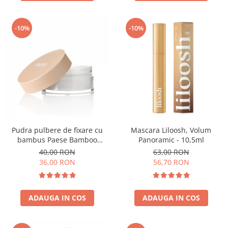
-10%
-10%
Pudra pulbere de fixare cu
Mascara Liloosh, Volum
bambus Paese Bamboo
Panoramic - 10,5ml
Powder - 5g
40,00 RON
63,00 RON
36,00 RON
56,70 RON
ADAUGA IN COS
ADAUGA IN COS