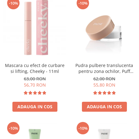
-10%
-10%
Mascara cu efect de curbare
Pudra pulbere translucenta
si lifting, Cheeky - 11ml
pentru zona ochilor, Puff
Cloud 5,3g
63,00 RON
62,00 RON
56,70 RON
55,80 RON
ADAUGA IN COS
ADAUGA IN COS
-10%
-10%