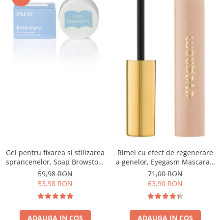
Gel pentru fixarea si stilizarea
Rimel cu efect de regenerare
sprancenelor, Soap Browstory
a genelor, Eyegasm Mascara -
- 8g
8ml
59,98 RON
71,00 RON
53,98 RON
63,90 RON
ADAUGA IN COS
ADAUGA IN COS