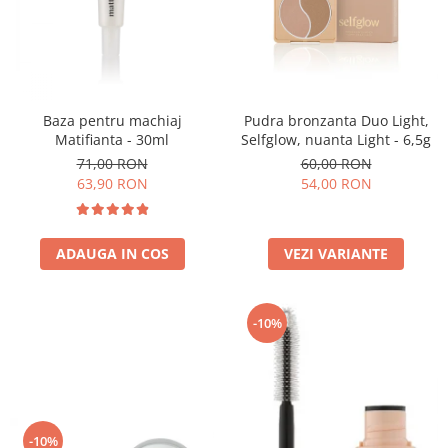
Baza pentru machiaj
Pudra bronzanta Duo Light,
Matifianta - 30ml
Selfglow, nuanta Light - 6,5g
71,00 RON
60,00 RON
63,90 RON
54,00 RON
ADAUGA IN COS
VEZI VARIANTE
-10%
-10%