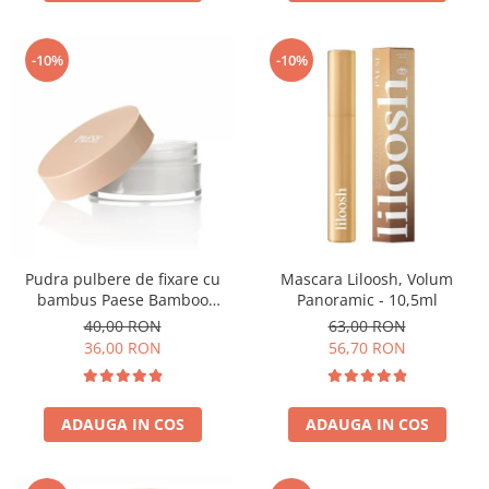
-10%
-10%
Pudra pulbere de fixare cu
Mascara Liloosh, Volum
bambus Paese Bamboo
Panoramic - 10,5ml
Powder - 5g
40,00 RON
63,00 RON
36,00 RON
56,70 RON
ADAUGA IN COS
ADAUGA IN COS