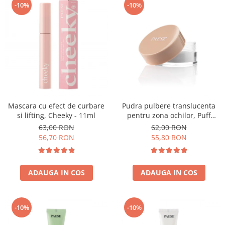
-10%
-10%
Mascara cu efect de curbare
Pudra pulbere translucenta
si lifting, Cheeky - 11ml
pentru zona ochilor, Puff
Cloud 5,3g
63,00 RON
62,00 RON
56,70 RON
55,80 RON
ADAUGA IN COS
ADAUGA IN COS
-10%
-10%