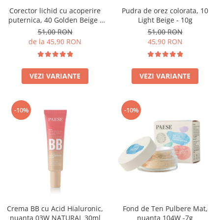
Corector lichid cu acoperire
Pudra de orez colorata, 10
puternica, 40 Golden Beige -
Light Beige - 10g
9ml
51,00 RON
51,00 RON
de la 45,90 RON
45,90 RON
VEZI VARIANTE
VEZI VARIANTE
-10%
-10%
Crema BB cu Acid Hialuronic,
Fond de Ten Pulbere Mat,
nuanta 03W NATURAL 30ml
nuanta 104W -7g