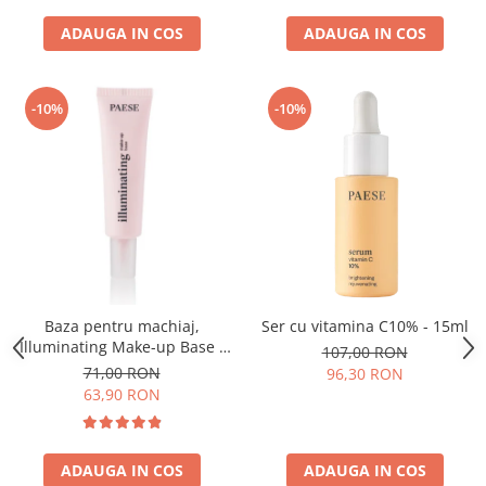
ADAUGA IN COS
ADAUGA IN COS
-10%
-10%
Baza pentru machiaj,
Ser cu vitamina C10% - 15ml
Illuminating Make-up Base -
107,00 RON
30ml
71,00 RON
96,30 RON
63,90 RON
ADAUGA IN COS
ADAUGA IN COS