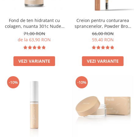
Fond de ten hidratant cu
Creion pentru conturarea
colagen, nuanta 301c Nude -
sprancenelor, Powder Brow
30ml
Pencil, nuanta Honey Blond -
71,00 RON
66,00 RON
1.19g
de la 63,90 RON
59,40 RON
VEZI VARIANTE
VEZI VARIANTE
-10%
-10%