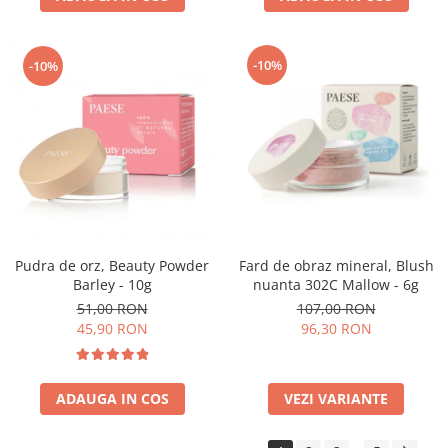
-10%
-10%
Pudra de orz, Beauty Powder
Fard de obraz mineral, Blush
Barley - 10g
nuanta 302C Mallow - 6g
51,00 RON
107,00 RON
45,90 RON
96,30 RON
ADAUGA IN COS
VEZI VARIANTE