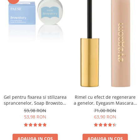
Gel pentru fixarea si stilizarea
Rimel cu efect de regenerare
sprancenelor, Soap Browstory
a genelor, Eyegasm Mascara -
- 8g
8ml
59,98 RON
71,00 RON
53,98 RON
63,90 RON
ADAUGA IN COS
ADAUGA IN COS