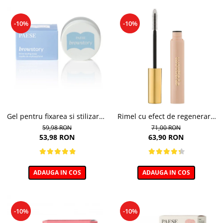
-10%
-10%
Gel pentru fixarea si stilizarea
Rimel cu efect de regenerare
sprancenelor, Soap Browstory
a genelor, Eyegasm Mascara -
59,98 RON
71,00 RON
- 8g
8ml
53,98 RON
63,90 RON
ADAUGA IN COS
ADAUGA IN COS
-10%
-10%