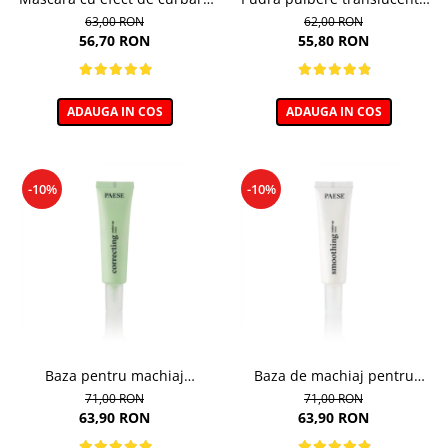
si lifting, Cheeky - 11ml
pentru zona ochilor, Puff
63,00 RON
62,00 RON
Cloud 5,3g
56,70 RON
55,80 RON
ADAUGA IN COS
ADAUGA IN COS
-10%
-10%
Baza pentru machiaj
Baza de machiaj pentru
Corectoare - 30ml
Netezire - 30ml
71,00 RON
71,00 RON
63,90 RON
63,90 RON