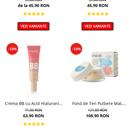
9ml
de la 45,90 RON
45,90 RON
VEZI VARIANTE
VEZI VARIANTE
-10%
-10%
Crema BB cu Acid Hialuronic,
Fond de Ten Pulbere Mat,
nuanta 03W NATURAL 30ml
nuanta 104W -7g
71,00 RON
121,00 RON
63,90 RON
108,90 RON