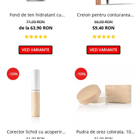
Fond de ten hidratant cu
Creion pentru conturarea
colagen, nuanta 301c Nude -
sprancenelor, Powder Brow
71,00 RON
66,00 RON
30ml
Pencil, nuanta Honey Blond -
de la 63,90 RON
59,40 RON
1.19g
VEZI VARIANTE
VEZI VARIANTE
-10%
-10%
Corector lichid cu acoperire
Pudra de orez colorata, 10
puternica, 40 Golden Beige -
Light Beige - 10g
51,00 RON
51,00 RON