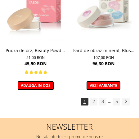
Pudra de orz, Beauty Powder
Fard de obraz mineral, Blush
Barley - 10g
nuanta 302C Mallow - 6g
51,00 RON
107,00 RON
45,90 RON
96,30 RON
ADAUGA IN COS
VEZI VARIANTE
...
1
2
3
5
NEWSLETTER
Nu rata ofertele si promotiile noastre