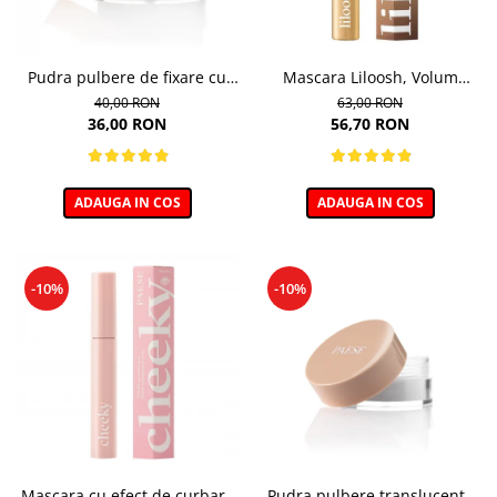
Pudra pulbere de fixare cu
Mascara Liloosh, Volum
bambus Paese Bamboo
Panoramic - 10,5ml
40,00 RON
63,00 RON
Powder - 5g
36,00 RON
56,70 RON
ADAUGA IN COS
ADAUGA IN COS
-10%
-10%
Mascara cu efect de curbare
Pudra pulbere translucenta