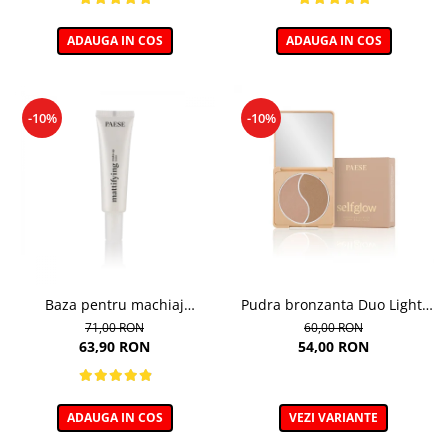
ADAUGA IN COS
ADAUGA IN COS
-10%
-10%
Baza pentru machiaj
Pudra bronzanta Duo Light,
Matifianta - 30ml
Selfglow, nuanta Light - 6,5g
71,00 RON
60,00 RON
63,90 RON
54,00 RON
ADAUGA IN COS
VEZI VARIANTE