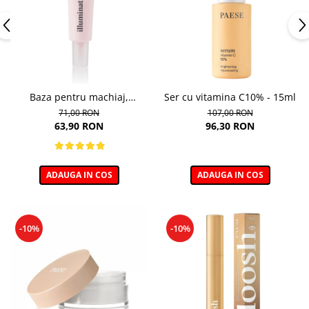
Baza pentru machiaj,
Ser cu vitamina C10% - 15ml
Illuminating Make-up Base -
71,00 RON
107,00 RON
30ml
63,90 RON
96,30 RON
ADAUGA IN COS
ADAUGA IN COS
-10%
-10%