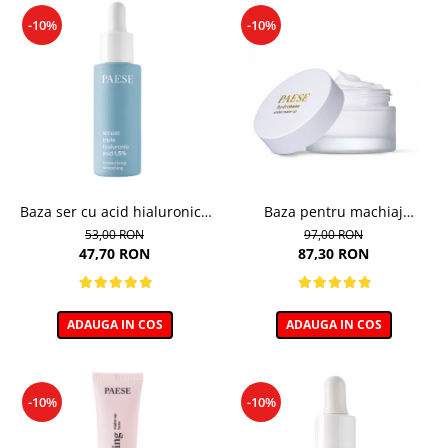
-10%
-10%
Baza ser cu acid hialuronic -
Baza pentru machiaj
30ml
hidratanta - 30ml
53,00 RON
97,00 RON
47,70 RON
87,30 RON
ADAUGA IN COS
ADAUGA IN COS
-10%
-10%