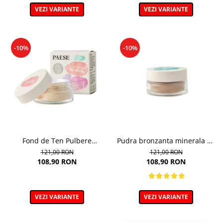
VEZI VARIANTE
VEZI VARIANTE
-10%
-10%
Fond de Ten Pulbere
Pudra bronzanta minerala 6g
Iluminator 7g
- 400N - Mineral Bronzer
121,00 RON
121,00 RON
108,90 RON
108,90 RON
VEZI VARIANTE
VEZI VARIANTE