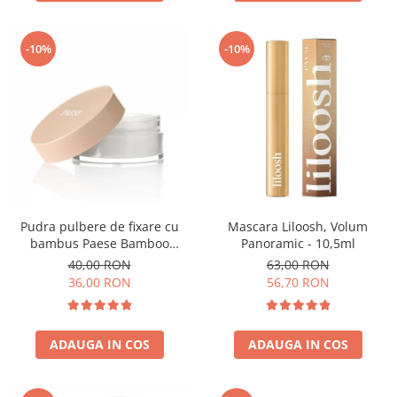
-10%
-10%
Pudra pulbere de fixare cu
Mascara Liloosh, Volum
bambus Paese Bamboo
Panoramic - 10,5ml
Powder - 5g
40,00 RON
63,00 RON
36,00 RON
56,70 RON
ADAUGA IN COS
ADAUGA IN COS