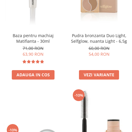
Baza pentru machiaj
Pudra bronzanta Duo Light,
Matifianta - 30ml
Selfglow, nuanta Light - 6,5g
71,00 RON
60,00 RON
63,90 RON
54,00 RON
ADAUGA IN COS
VEZI VARIANTE
-10%
-10%