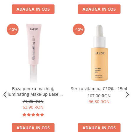
ADAUGA IN COS
ADAUGA IN COS
-10%
-10%
Baza pentru machiaj,
Ser cu vitamina C10% - 15ml
Illuminating Make-up Base -
107,00 RON
30ml
71,00 RON
96,30 RON
63,90 RON
ADAUGA IN COS
ADAUGA IN COS