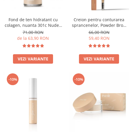
Fond de ten hidratant cu
Creion pentru conturarea
colagen, nuanta 301c Nude -
sprancenelor, Powder Brow
30ml
Pencil, nuanta Honey Blond -
71,00 RON
66,00 RON
1.19g
de la 63,90 RON
59,40 RON
VEZI VARIANTE
VEZI VARIANTE
-10%
-10%