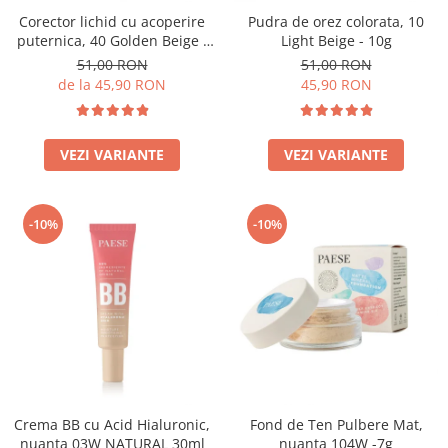
Corector lichid cu acoperire
Pudra de orez colorata, 10
puternica, 40 Golden Beige -
Light Beige - 10g
9ml
51,00 RON
51,00 RON
de la 45,90 RON
45,90 RON
VEZI VARIANTE
VEZI VARIANTE
-10%
-10%
Crema BB cu Acid Hialuronic,
Fond de Ten Pulbere Mat,
nuanta 03W NATURAL 30ml
nuanta 104W -7g