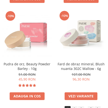
-10%
-10%
Pudra de orz, Beauty Powder
Fard de obraz mineral, Blush
Barley - 10g
nuanta 302C Mallow - 6g
51,00 RON
107,00 RON
45,90 RON
96,30 RON
ADAUGA IN COS
VEZI VARIANTE