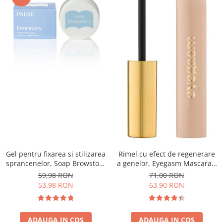
Gel pentru fixarea si stilizarea
Rimel cu efect de regenerare
sprancenelor, Soap Browstory
a genelor, Eyegasm Mascara -
- 8g
8ml
59,98 RON
71,00 RON
53,98 RON
63,90 RON
ADAUGA IN COS
ADAUGA IN COS