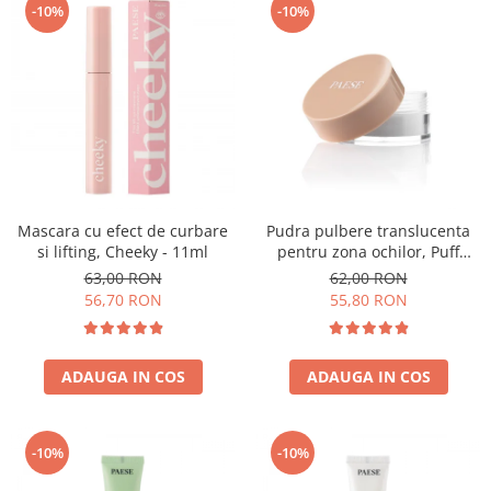
-10%
-10%
Mascara cu efect de curbare
Pudra pulbere translucenta
si lifting, Cheeky - 11ml
pentru zona ochilor, Puff
Cloud 5,3g
63,00 RON
62,00 RON
56,70 RON
55,80 RON
ADAUGA IN COS
ADAUGA IN COS
-10%
-10%