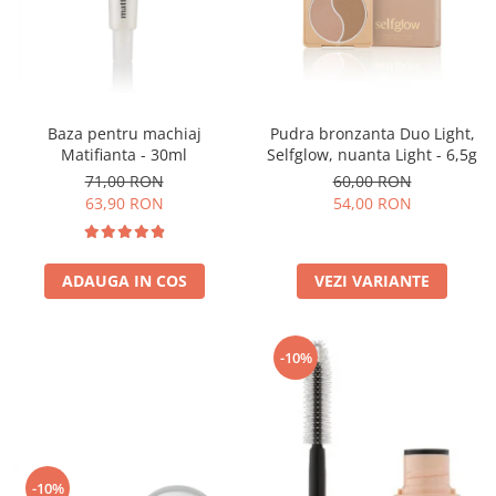
Baza pentru machiaj
Pudra bronzanta Duo Light,
Matifianta - 30ml
Selfglow, nuanta Light - 6,5g
71,00 RON
60,00 RON
63,90 RON
54,00 RON
ADAUGA IN COS
VEZI VARIANTE
-10%
-10%