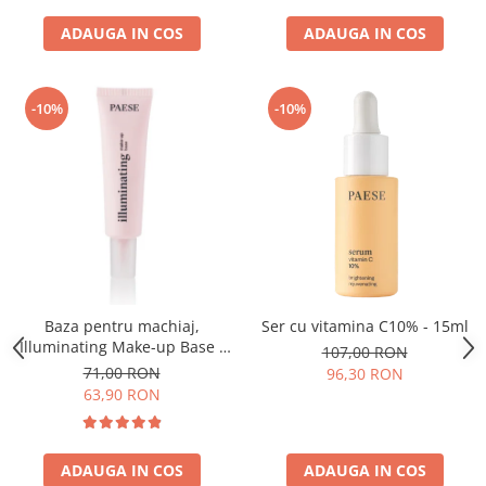
ADAUGA IN COS
ADAUGA IN COS
-10%
-10%
Baza pentru machiaj,
Ser cu vitamina C10% - 15ml
Illuminating Make-up Base -
107,00 RON
30ml
71,00 RON
96,30 RON
63,90 RON
ADAUGA IN COS
ADAUGA IN COS