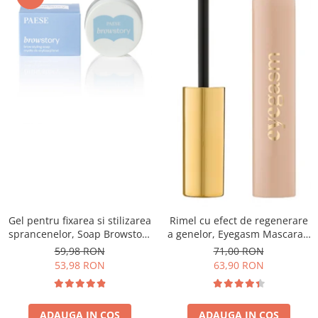
Gel pentru fixarea si stilizarea
Rimel cu efect de regenerare
sprancenelor, Soap Browstory
a genelor, Eyegasm Mascara -
- 8g
8ml
59,98 RON
71,00 RON
53,98 RON
63,90 RON
ADAUGA IN COS
ADAUGA IN COS