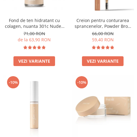
Fond de ten hidratant cu
Creion pentru conturarea
colagen, nuanta 301c Nude -
sprancenelor, Powder Brow
30ml
Pencil, nuanta Honey Blond -
71,00 RON
66,00 RON
1.19g
de la 63,90 RON
59,40 RON
VEZI VARIANTE
VEZI VARIANTE
-10%
-10%