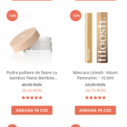
-10%
-10%
Pudra pulbere de fixare cu
Mascara Liloosh, Volum
bambus Paese Bamboo
Panoramic - 10,5ml
Powder - 5g
40,00 RON
63,00 RON
36,00 RON
56,70 RON
ADAUGA IN COS
ADAUGA IN COS