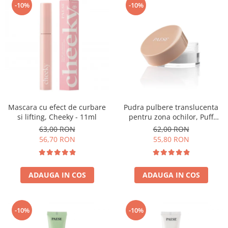
-10%
-10%
Mascara cu efect de curbare
Pudra pulbere translucenta
si lifting, Cheeky - 11ml
pentru zona ochilor, Puff
Cloud 5,3g
63,00 RON
62,00 RON
56,70 RON
55,80 RON
ADAUGA IN COS
ADAUGA IN COS
-10%
-10%