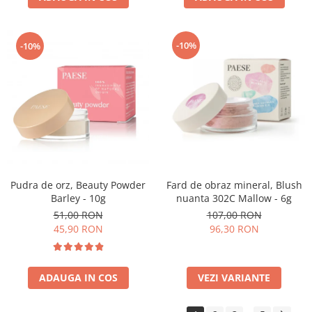
-10%
-10%
Pudra de orz, Beauty Powder
Fard de obraz mineral, Blush
Barley - 10g
nuanta 302C Mallow - 6g
51,00 RON
107,00 RON
45,90 RON
96,30 RON
ADAUGA IN COS
VEZI VARIANTE