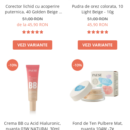
Corector lichid cu acoperire
Pudra de orez colorata, 10
puternica, 40 Golden Beige -
Light Beige - 10g
9ml
51,00 RON
51,00 RON
de la 45,90 RON
45,90 RON
VEZI VARIANTE
VEZI VARIANTE
-10%
-10%
Crema BB cu Acid Hialuronic,
Fond de Ten Pulbere Mat,
nuanta 03W NATURAL 30ml
nuanta 104W -7g